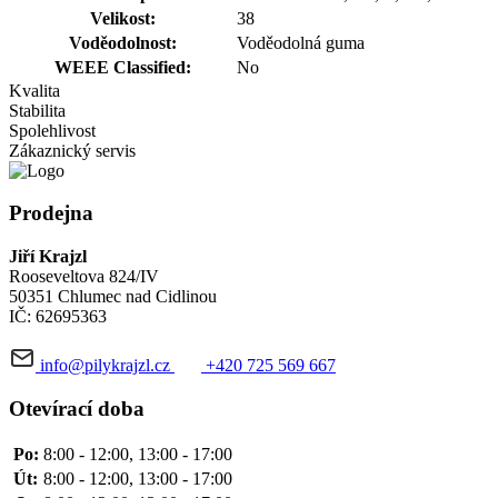
Velikost:
38
Voděodolnost:
Voděodolná guma
WEEE Classified:
No
Kvalita
Stabilita
Spolehlivost
Zákaznický servis
Prodejna
Jiří Krajzl
Rooseveltova 824/IV
50351 Chlumec nad Cidlinou
IČ: 62695363
info@pilykrajzl.cz
+420 725 569 667
Otevírací doba
Po:
8:00 - 12:00, 13:00 - 17:00
Út:
8:00 - 12:00, 13:00 - 17:00