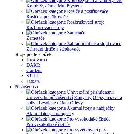
KombiSystém a MultiSystém
Rosiče a postřikovače
Rozbrušovací stroje
Zametače
Zahradní drtiče a štěpkovače
Stroje podle značek:
Husqvarna
DAKR
Gardena
STIHL
Fiskars
Příslušenství
Univerzální příslušenství
Kanystry
Oleje, maziva a
paliva
Lesnické nářadí
Oděvy
Akumulátory a nabíječky
Pro vysokotlaké čističe