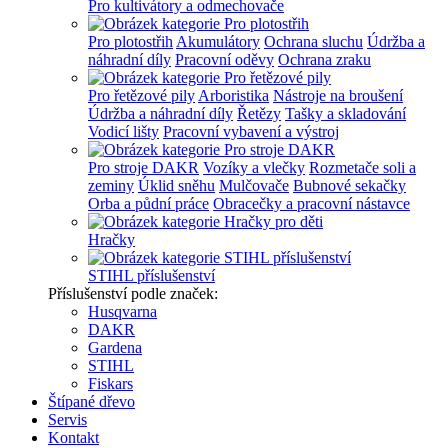
Pro kultivátory a odmechovače
Pro plotostřih
Akumulátory
Ochrana sluchu
Údržba a
náhradní díly
Pracovní oděvy
Ochrana zraku
Pro řetězové pily
Arboristika
Nástroje na broušení
Údržba a náhradní díly
Řetězy
Tašky a skladování
Vodicí lišty
Pracovní vybavení a výstroj
Pro stroje DAKR
Vozíky a vlečky
Rozmetače soli a
zeminy
Úklid sněhu
Mulčovače
Bubnové sekačky
Orba a půdní práce
Obracečky a pracovní nástavce
Hračky
STIHL příslušenství
Příslušenství podle značek:
Husqvarna
DAKR
Gardena
STIHL
Fiskars
Štípané dřevo
Servis
Kontakt