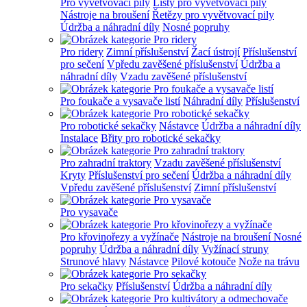
Pro vyvětvovací pily
Lišty pro vyvětvovací pily
Nástroje na broušení
Řetězy pro vyvětvovací pily
Údržba a náhradní díly
Nosné popruhy
Pro ridery
Zimní příslušenství
Žací ústrojí
Příslušenství
pro sečení
Vpředu zavěšené příslušenství
Údržba a
náhradní díly
Vzadu zavěšené příslušenství
Pro foukače a vysavače listí
Náhradní díly
Příslušenství
Pro robotické sekačky
Nástavce
Údržba a náhradní díly
Instalace
Břity pro robotické sekačky
Pro zahradní traktory
Vzadu zavěšené příslušenství
Kryty
Příslušenství pro sečení
Údržba a náhradní díly
Vpředu zavěšené příslušenství
Zimní příslušenství
Pro vysavače
Pro křovinořezy a vyžínače
Nástroje na broušení
Nosné
popruhy
Údržba a náhradní díly
Vyžínací struny
Strunové hlavy
Nástavce
Pilové kotouče
Nože na trávu
Pro sekačky
Příslušenství
Údržba a náhradní díly