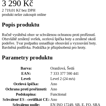
3 290 Kč
2 719,01 Kč bez DPH
produkt nelze zakoupit online
Popis produktu
Ručně vyráběná obuv se schválenou ochranou proti proříznutí.
Obzvláště zesílený svršek, ocelová špička boty a zesílené okolí
podešve. Tvar podpatku usnadňuje obouvání a vyzouvání boty.
Bavlněná podšívka. Podrážka je přizpůsobená pro hroty.
Parametry produktu
Barva:
Oranžová, Šedá
EAN:
7 333 377 590 441
Level:
Level 2 (24 m/s)
Ocelová špička:
Ano
Ochrana proti proříznutí:
Ano
Podskupina:
Functional
Schválené ES - certifikát CE:
Ano
Schváleno podle:
EN ISO 17249, SB, E, FO, SRA