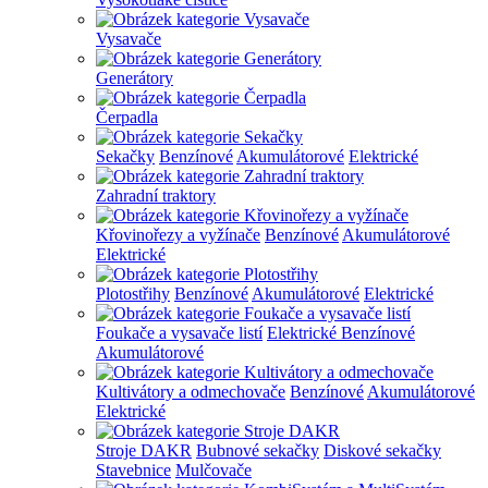
Vysavače
Generátory
Čerpadla
Sekačky
Benzínové
Akumulátorové
Elektrické
Zahradní traktory
Křovinořezy a vyžínače
Benzínové
Akumulátorové
Elektrické
Plotostřihy
Benzínové
Akumulátorové
Elektrické
Foukače a vysavače listí
Elektrické
Benzínové
Akumulátorové
Kultivátory a odmechovače
Benzínové
Akumulátorové
Elektrické
Stroje DAKR
Bubnové sekačky
Diskové sekačky
Stavebnice
Mulčovače