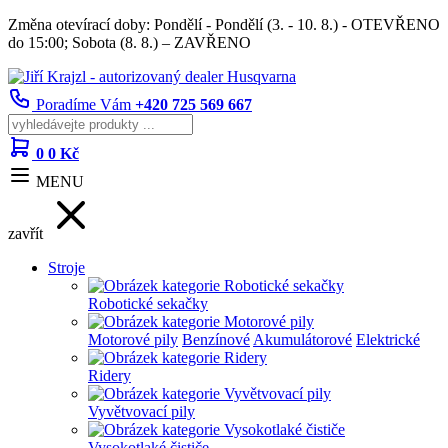
Změna otevírací doby: Pondělí - Pondělí (3. - 10. 8.) - OTEVŘENO
do 15:00; Sobota (8. 8.) – ZAVŘENO
Poradíme Vám
+420 725 569 667
0
0 Kč
MENU
zavřít
Stroje
Robotické sekačky
Motorové pily
Benzínové
Akumulátorové
Elektrické
Ridery
Vyvětvovací pily
Vysokotlaké čističe