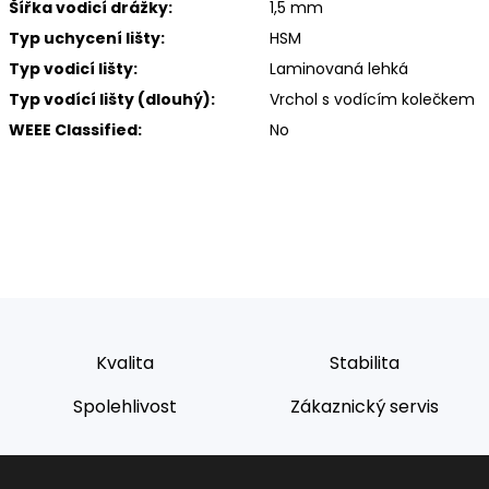
Šířka vodicí drážky:
1,5 mm
Typ uchycení lišty:
HSM
Typ vodicí lišty:
Laminovaná lehká
Typ vodící lišty (dlouhý):
Vrchol s vodícím kolečkem
WEEE Classified:
No
Kvalita
Stabilita
Spolehlivost
Zákaznický servis