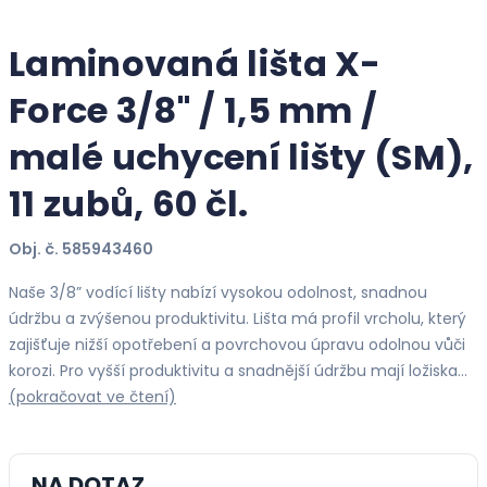
Laminovaná lišta X-
Force 3/8" / 1,5 mm /
malé uchycení lišty (SM),
11 zubů, 60 čl.
Obj. č. 585943460
Naše 3/8” vodící lišty nabízí vysokou odolnost, snadnou
údržbu a zvýšenou produktivitu. Lišta má profil vrcholu, který
zajišťuje nižší opotřebení a povrchovou úpravu odolnou vůči
korozi. Pro vyšší produktivitu a snadnější údržbu mají ložiska…
(pokračovat ve čtení)
NA DOTAZ