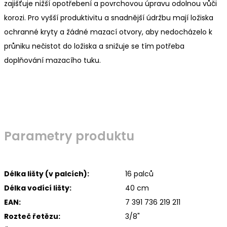
zajišťuje nižší opotřebení a povrchovou úpravu odolnou vůči
korozi. Pro vyšší produktivitu a snadnější údržbu mají ložiska
ochranné kryty a žádné mazací otvory, aby nedocházelo k
průniku nečistot do ložiska a snižuje se tím potřeba
doplňování mazacího tuku.
Parametry produktu
Délka lišty (v palcích):
16 palců
Délka vodící lišty:
40 cm
EAN:
7 391 736 219 211
Rozteč řetězu:
3/8"