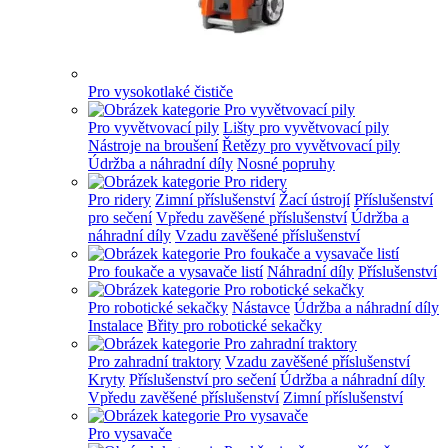
Pro vysokotlaké čističe
Pro vyvětvovací pily
Lišty pro vyvětvovací pily
Nástroje na broušení
Řetězy pro vyvětvovací pily
Údržba a náhradní díly
Nosné popruhy
Pro ridery
Zimní příslušenství
Žací ústrojí
Příslušenství
pro sečení
Vpředu zavěšené příslušenství
Údržba a
náhradní díly
Vzadu zavěšené příslušenství
Pro foukače a vysavače listí
Náhradní díly
Příslušenství
Pro robotické sekačky
Nástavce
Údržba a náhradní díly
Instalace
Břity pro robotické sekačky
Pro zahradní traktory
Vzadu zavěšené příslušenství
Kryty
Příslušenství pro sečení
Údržba a náhradní díly
Vpředu zavěšené příslušenství
Zimní příslušenství
Pro vysavače