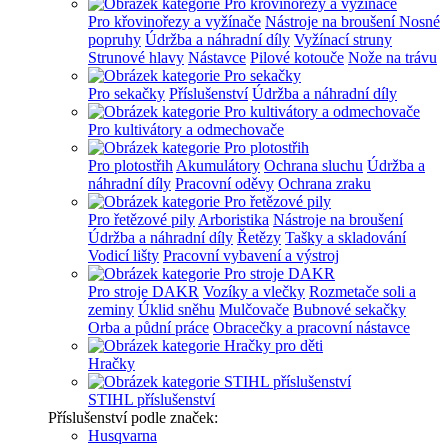
Pro křovinořezy a vyžínače
Nástroje na broušení
Nosné
popruhy
Údržba a náhradní díly
Vyžínací struny
Strunové hlavy
Nástavce
Pilové kotouče
Nože na trávu
Pro sekačky
Příslušenství
Údržba a náhradní díly
Pro kultivátory a odmechovače
Pro plotostřih
Akumulátory
Ochrana sluchu
Údržba a
náhradní díly
Pracovní oděvy
Ochrana zraku
Pro řetězové pily
Arboristika
Nástroje na broušení
Údržba a náhradní díly
Řetězy
Tašky a skladování
Vodicí lišty
Pracovní vybavení a výstroj
Pro stroje DAKR
Vozíky a vlečky
Rozmetače soli a
zeminy
Úklid sněhu
Mulčovače
Bubnové sekačky
Orba a půdní práce
Obracečky a pracovní nástavce
Hračky
STIHL příslušenství
Příslušenství podle značek:
Husqvarna