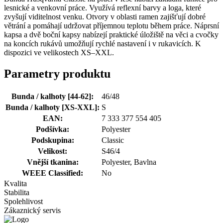
lesnické a venkovní práce. Využívá reflexní barvy a loga, které
zvyšují viditelnost venku. Otvory v oblasti ramen zajišťují dobré
větrání a pomáhají udržovat příjemnou teplotu během práce. Náprsní
kapsa a dvě boční kapsy nabízejí praktické úložiště na věci a cvočky
na koncích rukávů umožňují rychlé nastavení i v rukavicích. K
dispozici ve velikostech XS–XXL.
Parametry produktu
Bunda / kalhoty [44-62]:
46/48
Bunda / kalhoty [XS-XXL]:
S
EAN:
7 333 377 554 405
Podšívka:
Polyester
Podskupina:
Classic
Velikost:
S46/4
Vnější tkanina:
Polyester, Bavlna
WEEE Classified:
No
Kvalita
Stabilita
Spolehlivost
Zákaznický servis