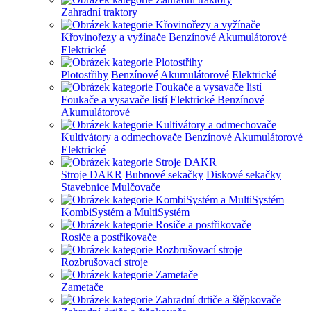
Zahradní traktory
Křovinořezy a vyžínače
Benzínové
Akumulátorové
Elektrické
Plotostřihy
Benzínové
Akumulátorové
Elektrické
Foukače a vysavače listí
Elektrické
Benzínové
Akumulátorové
Kultivátory a odmechovače
Benzínové
Akumulátorové
Elektrické
Stroje DAKR
Bubnové sekačky
Diskové sekačky
Stavebnice
Mulčovače
KombiSystém a MultiSystém
Rosiče a postřikovače
Rozbrušovací stroje
Zametače