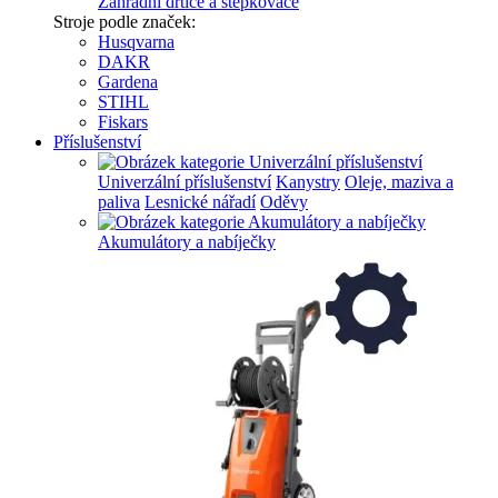
Zahradní drtiče a štěpkovače
Stroje podle značek:
Husqvarna
DAKR
Gardena
STIHL
Fiskars
Příslušenství
Univerzální příslušenství
Kanystry
Oleje, maziva a
paliva
Lesnické nářadí
Oděvy
Akumulátory a nabíječky