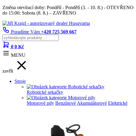
Změna otevírací doby: Pondělí - Pondělí (3. - 10. 8.) - OTEVŘENO
do 15:00; Sobota (8. 8.) – ZAVŘENO
Poradíme Vám
+420 725 569 667
0
0 Kč
MENU
zavřít
Stroje
Robotické sekačky
Motorové pily
Benzínové
Akumulátorové
Elektrické