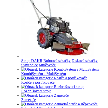
Stroje DAKR
Bubnové sekačky
Diskové sekačky
Stavebnice
Mulčovače
KombiSystém a MultiSystém
Rosiče a postřikovače
Rozbrušovací stroje
Zametače