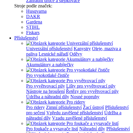
Zahradní drtiče a štěpkovače
Stroje podle značek:
Husqvarna
DAKR
Gardena
STIHL
Fiskars
Příslušenství
Univerzální příslušenství
Kanystry
Oleje, maziva a
paliva
Lesnické nářadí
Oděvy
Akumulátory a nabíječky
Pro vysokotlaké čističe
Pro vyvětvovací pily
Lišty pro vyvětvovací pily
Nástroje na broušení
Řetězy pro vyvětvovací pily
Údržba a náhradní díly
Nosné popruhy
Pro ridery
Zimní příslušenství
Žací ústrojí
Příslušenství
pro sečení
Vpředu zavěšené příslušenství
Údržba a
náhradní díly
Vzadu zavěšené příslušenství
Pro foukače a vysavače listí
Náhradní díly
Příslušenství