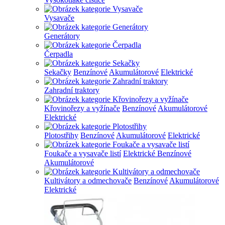
Vysavače
Generátory
Čerpadla
Sekačky
Benzínové
Akumulátorové
Elektrické
Zahradní traktory
Křovinořezy a vyžínače
Benzínové
Akumulátorové
Elektrické
Plotostřihy
Benzínové
Akumulátorové
Elektrické
Foukače a vysavače listí
Elektrické
Benzínové
Akumulátorové
Kultivátory a odmechovače
Benzínové
Akumulátorové
Elektrické