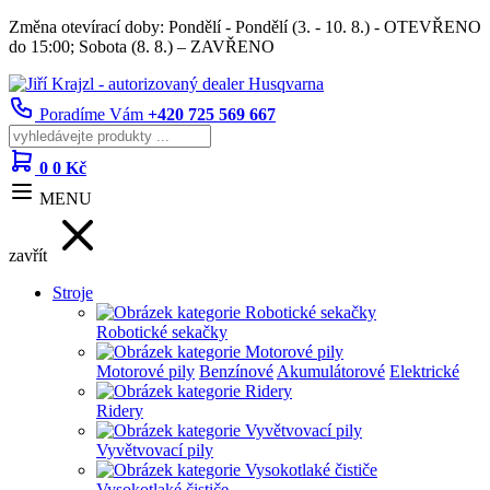
Změna otevírací doby: Pondělí - Pondělí (3. - 10. 8.) - OTEVŘENO
do 15:00; Sobota (8. 8.) – ZAVŘENO
Poradíme Vám
+420 725 569 667
0
0 Kč
MENU
zavřít
Stroje
Robotické sekačky
Motorové pily
Benzínové
Akumulátorové
Elektrické
Ridery
Vyvětvovací pily
Vysokotlaké čističe