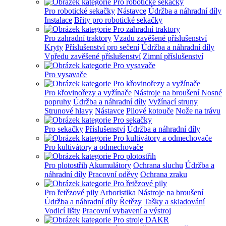
Pro robotické sekačky
Nástavce
Údržba a náhradní díly
Instalace
Břity pro robotické sekačky
Pro zahradní traktory
Vzadu zavěšené příslušenství
Kryty
Příslušenství pro sečení
Údržba a náhradní díly
Vpředu zavěšené příslušenství
Zimní příslušenství
Pro vysavače
Pro křovinořezy a vyžínače
Nástroje na broušení
Nosné
popruhy
Údržba a náhradní díly
Vyžínací struny
Strunové hlavy
Nástavce
Pilové kotouče
Nože na trávu
Pro sekačky
Příslušenství
Údržba a náhradní díly
Pro kultivátory a odmechovače
Pro plotostřih
Akumulátory
Ochrana sluchu
Údržba a
náhradní díly
Pracovní oděvy
Ochrana zraku
Pro řetězové pily
Arboristika
Nástroje na broušení
Údržba a náhradní díly
Řetězy
Tašky a skladování
Vodicí lišty
Pracovní vybavení a výstroj