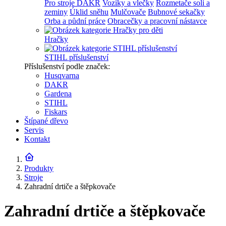
Pro stroje DAKR
Vozíky a vlečky
Rozmetače soli a
zeminy
Úklid sněhu
Mulčovače
Bubnové sekačky
Orba a půdní práce
Obracečky a pracovní nástavce
Hračky
STIHL příslušenství
Příslušenství podle značek:
Husqvarna
DAKR
Gardena
STIHL
Fiskars
Štípané dřevo
Servis
Kontakt
Produkty
Stroje
Zahradní drtiče a štěpkovače
Zahradní drtiče a štěpkovače