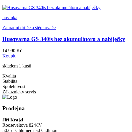
novinka
Zahradní drtiče a štěpkovače
Husqvarna GS 340is bez akumulátoru a nabíječky
14 990 Kč
Koupit
skladem 1 kusů
Kvalita
Stabilita
Spolehlivost
Zákaznický servis
Prodejna
Jiří Krajzl
Rooseveltova 824/IV
50351 Chlumec nad Cidlinou