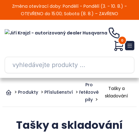
Změna otevírací doby: Pondělí - Pondělí (3. - 10. 8.) -
OTEVŘENO do 15:00; Sobota (8. 8.) – ZAVŘENO
0
Pro
Tašky a
Produkty
Příslušenství
řetězové
skladování
pily
Tašky a skladování