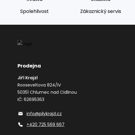
Spolehlivost
Zákaznický servis
Prodejna
Jiří Krajzl
Rooseveltova 824/IV
50351 Chlumec nad Cidlinou
IČ: 62695363
info@pilykrajzl.cz
+420 725 569 667