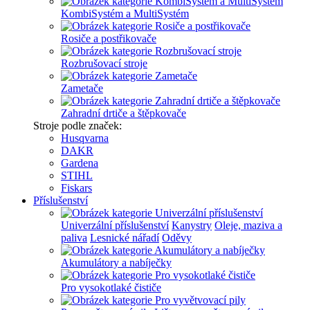
KombiSystém a MultiSystém
Rosiče a postřikovače
Rozbrušovací stroje
Zametače
Zahradní drtiče a štěpkovače
Stroje podle značek:
Husqvarna
DAKR
Gardena
STIHL
Fiskars
Příslušenství
Univerzální příslušenství
Kanystry
Oleje, maziva a
paliva
Lesnické nářadí
Oděvy
Akumulátory a nabíječky
Pro vysokotlaké čističe