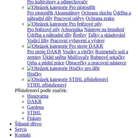
Pro kultivátory a odmechovače
Pro plotostřih
Akumulátory
Ochrana sluchu
Údržba a
náhradní díly
Pracovní oděvy
Ochrana zraku
Pro řetězové pily
Arboristika
Nástroje na broušení
Údržba a náhradní díly
Řetězy
Tašky a skladování
Vodicí lišty
Pracovní vybavení a výstroj
Pro stroje DAKR
Vozíky a vlečky
Rozmetače soli a
zeminy
Úklid sněhu
Mulčovače
Bubnové sekačky
Orba a půdní práce
Obracečky a pracovní nástavce
Hračky
STIHL příslušenství
Příslušenství podle značek:
Husqvarna
DAKR
Gardena
STIHL
Fiskars
Štípané dřevo
Servis
Kontakt