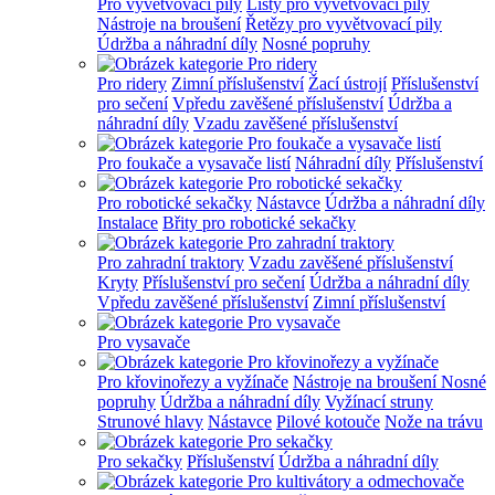
Pro vyvětvovací pily
Lišty pro vyvětvovací pily
Nástroje na broušení
Řetězy pro vyvětvovací pily
Údržba a náhradní díly
Nosné popruhy
Pro ridery
Zimní příslušenství
Žací ústrojí
Příslušenství
pro sečení
Vpředu zavěšené příslušenství
Údržba a
náhradní díly
Vzadu zavěšené příslušenství
Pro foukače a vysavače listí
Náhradní díly
Příslušenství
Pro robotické sekačky
Nástavce
Údržba a náhradní díly
Instalace
Břity pro robotické sekačky
Pro zahradní traktory
Vzadu zavěšené příslušenství
Kryty
Příslušenství pro sečení
Údržba a náhradní díly
Vpředu zavěšené příslušenství
Zimní příslušenství
Pro vysavače
Pro křovinořezy a vyžínače
Nástroje na broušení
Nosné
popruhy
Údržba a náhradní díly
Vyžínací struny
Strunové hlavy
Nástavce
Pilové kotouče
Nože na trávu
Pro sekačky
Příslušenství
Údržba a náhradní díly