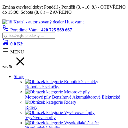
Změna otevírací doby: Pondělí - Pondělí (3. - 10. 8.) - OTEVŘENO
do 15:00; Sobota (8. 8.) – ZAVŘENO
Poradíme Vám
+420 725 569 667
0
0 Kč
MENU
zavřít
Stroje
Robotické sekačky
Motorové pily
Benzínové
Akumulátorové
Elektrické
Ridery
Vyvětvovací pily
Vysokotlaké čističe