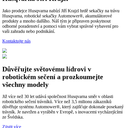
Jako prodejce Husqvarna nabízí Jiří Krajzl hrdě sekačky na trávu
Husqvarna, robotické sekačky Automower®, akumulátorové
produkty a mnoho dalšího. Náš tým je připraven poskytnout
odborné poradenství a pomoci vám vybrat správné vybavení pro
vaši zahradu nebo podnikání.
Kontaktujte nás
Důvěřujte světovému lídrovi v
robotickém sečení a prozkoumejte
všechny modely
Již více než 30 let udává společnost Husqvarna směr v oblasti
robotického sečení trávníků. Více než 3,5 milionu zákazníků
důvěřuje systému Automower®, který zajišťuje dokonale posekaný
trávník. Je navržen a vyráběn v Evropě, s inovacemi vycházejícími
ze Švédska.
Zjistit více