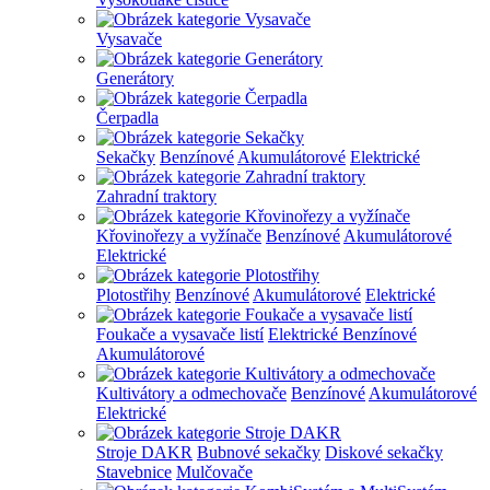
Vysavače
Generátory
Čerpadla
Sekačky
Benzínové
Akumulátorové
Elektrické
Zahradní traktory
Křovinořezy a vyžínače
Benzínové
Akumulátorové
Elektrické
Plotostřihy
Benzínové
Akumulátorové
Elektrické
Foukače a vysavače listí
Elektrické
Benzínové
Akumulátorové
Kultivátory a odmechovače
Benzínové
Akumulátorové
Elektrické
Stroje DAKR
Bubnové sekačky
Diskové sekačky
Stavebnice
Mulčovače