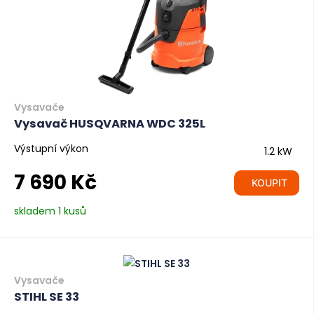
Vysavače
Vysavač HUSQVARNA WDC 325L
Výstupní výkon
1.2 kW
7 690 Kč
KOUPIT
skladem 1 kusů
Vysavače
STIHL SE 33