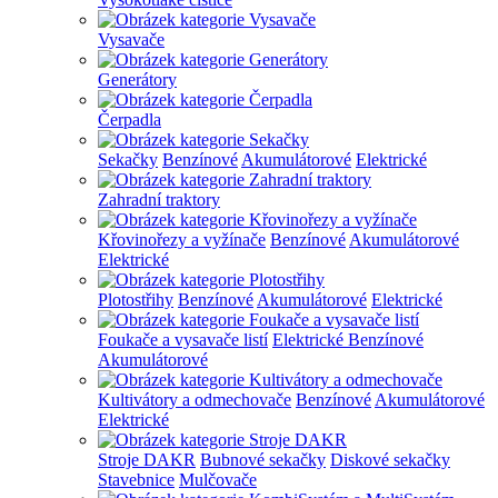
Vysavače
Generátory
Čerpadla
Sekačky
Benzínové
Akumulátorové
Elektrické
Zahradní traktory
Křovinořezy a vyžínače
Benzínové
Akumulátorové
Elektrické
Plotostřihy
Benzínové
Akumulátorové
Elektrické
Foukače a vysavače listí
Elektrické
Benzínové
Akumulátorové
Kultivátory a odmechovače
Benzínové
Akumulátorové
Elektrické
Stroje DAKR
Bubnové sekačky
Diskové sekačky
Stavebnice
Mulčovače