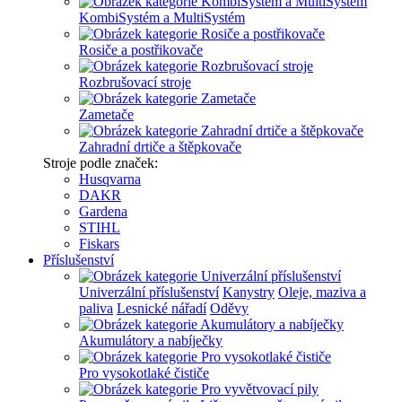
KombiSystém a MultiSystém
Rosiče a postřikovače
Rozbrušovací stroje
Zametače
Zahradní drtiče a štěpkovače
Stroje podle značek:
Husqvarna
DAKR
Gardena
STIHL
Fiskars
Příslušenství
Univerzální příslušenství
Kanystry
Oleje, maziva a
paliva
Lesnické nářadí
Oděvy
Akumulátory a nabíječky
Pro vysokotlaké čističe