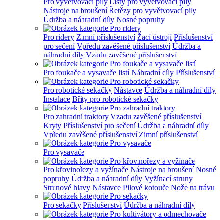
Pro vyvětvovací pily
Lišty pro vyvětvovací pily
Nástroje na broušení
Řetězy pro vyvětvovací pily
Údržba a náhradní díly
Nosné popruhy
Pro ridery
Zimní příslušenství
Žací ústrojí
Příslušenství
pro sečení
Vpředu zavěšené příslušenství
Údržba a
náhradní díly
Vzadu zavěšené příslušenství
Pro foukače a vysavače listí
Náhradní díly
Příslušenství
Pro robotické sekačky
Nástavce
Údržba a náhradní díly
Instalace
Břity pro robotické sekačky
Pro zahradní traktory
Vzadu zavěšené příslušenství
Kryty
Příslušenství pro sečení
Údržba a náhradní díly
Vpředu zavěšené příslušenství
Zimní příslušenství
Pro vysavače
Pro křovinořezy a vyžínače
Nástroje na broušení
Nosné
popruhy
Údržba a náhradní díly
Vyžínací struny
Strunové hlavy
Nástavce
Pilové kotouče
Nože na trávu
Pro sekačky
Příslušenství
Údržba a náhradní díly