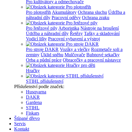
Pro kultivátory a odmechovače
Pro plotostřih
Akumulátory
Ochrana sluchu
Údržba a
náhradní díly
Pracovní oděvy
Ochrana zraku
Pro řetězové pily
Arboristika
Nástroje na broušení
Údržba a náhradní díly
Řetězy
Tašky a skladování
Vodicí lišty
Pracovní vybavení a výstroj
Pro stroje DAKR
Vozíky a vlečky
Rozmetače soli a
zeminy
Úklid sněhu
Mulčovače
Bubnové sekačky
Orba a půdní práce
Obracečky a pracovní nástavce
Hračky
STIHL příslušenství
Příslušenství podle značek:
Husqvarna
DAKR
Gardena
STIHL
Fiskars
Štípané dřevo
Servis
Kontakt