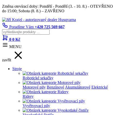
Změna otevírací doby: Pondělí - Pondělí (3. - 10. 8.) - OTEVŘENO
do 15:00; Sobota (8. 8.) – ZAVŘENO
Poradíme Vám
+420 725 569 667
0
0 Kč
MENU
zavřít
Stroje
Robotické sekačky
Motorové pily
Benzínové
Akumulátorové
Elektrické
Ridery
Vyvětvovací pily
Vysokotlaké čističe