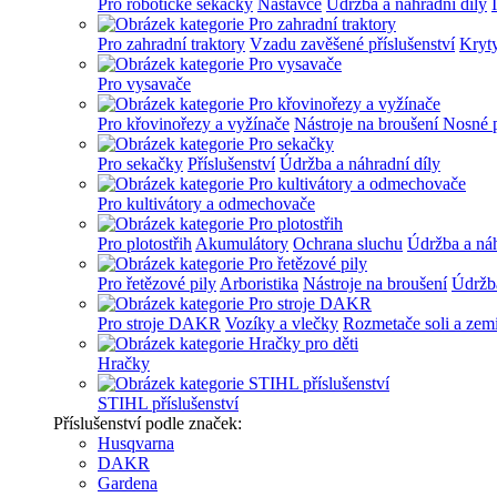
Pro robotické sekačky
Nástavce
Údržba a náhradní díly
Pro zahradní traktory
Vzadu zavěšené příslušenství
Kryt
Pro vysavače
Pro křovinořezy a vyžínače
Nástroje na broušení
Nosné 
Pro sekačky
Příslušenství
Údržba a náhradní díly
Pro kultivátory a odmechovače
Pro plotostřih
Akumulátory
Ochrana sluchu
Údržba a náh
Pro řetězové pily
Arboristika
Nástroje na broušení
Údržba
Pro stroje DAKR
Vozíky a vlečky
Rozmetače soli a zem
Hračky
STIHL příslušenství
Příslušenství podle značek:
Husqvarna
DAKR
Gardena