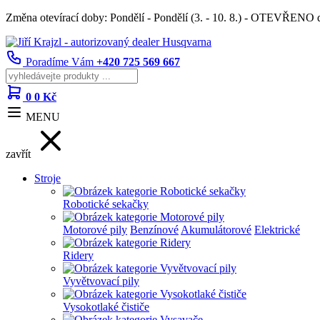
Změna otevírací doby: Pondělí - Pondělí (3. - 10. 8.) - OTEVŘENO
Poradíme Vám
+420 725 569 667
0
0 Kč
MENU
zavřít
Stroje
Robotické sekačky
Motorové pily
Benzínové
Akumulátorové
Elektrické
Ridery
Vyvětvovací pily
Vysokotlaké čističe