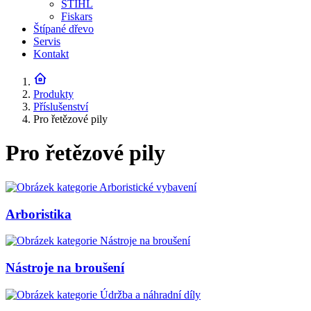
STIHL
Fiskars
Štípané dřevo
Servis
Kontakt
Produkty
Příslušenství
Pro řetězové pily
Pro řetězové pily
Arboristika
Nástroje na broušení