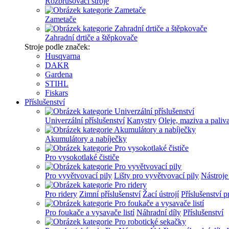
Rozbrušovací stroje
Zametače
Zahradní drtiče a štěpkovače
Stroje podle značek:
Husqvarna
DAKR
Gardena
STIHL
Fiskars
Příslušenství
Univerzální příslušenství
Kanystry
Oleje, maziva a paliv
Akumulátory a nabíječky
Pro vysokotlaké čističe
Pro vyvětvovací pily
Lišty pro vyvětvovací pily
Nástroje
Pro ridery
Zimní příslušenství
Žací ústrojí
Příslušenství p
Pro foukače a vysavače listí
Náhradní díly
Příslušenství