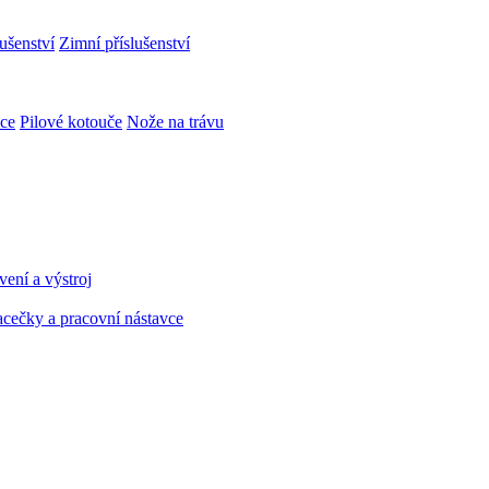
ušenství
Zimní příslušenství
ce
Pilové kotouče
Nože na trávu
ení a výstroj
cečky a pracovní nástavce