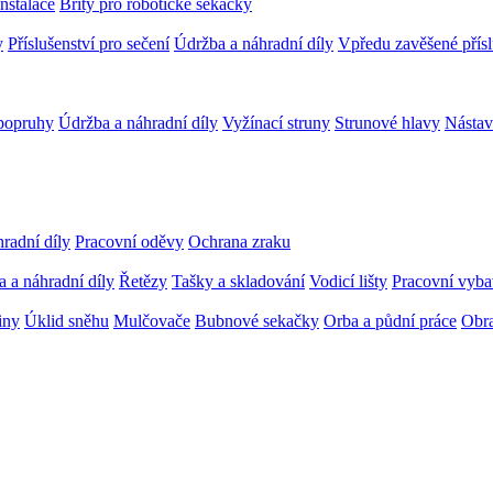
Instalace
Břity pro robotické sekačky
y
Příslušenství pro sečení
Údržba a náhradní díly
Vpředu zavěšené přísl
popruhy
Údržba a náhradní díly
Vyžínací struny
Strunové hlavy
Nástav
radní díly
Pracovní oděvy
Ochrana zraku
 a náhradní díly
Řetězy
Tašky a skladování
Vodicí lišty
Pracovní vybav
iny
Úklid sněhu
Mulčovače
Bubnové sekačky
Orba a půdní práce
Obra