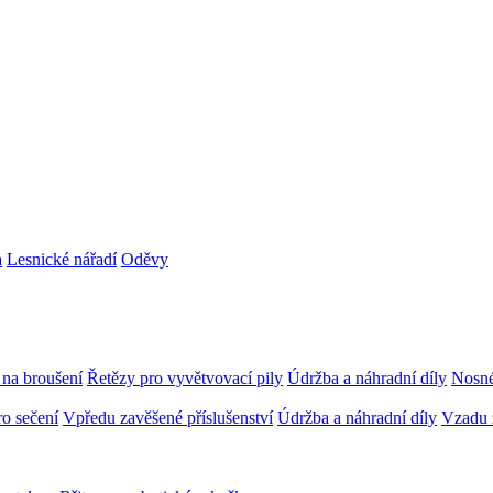
a
Lesnické nářadí
Oděvy
 na broušení
Řetězy pro vyvětvovací pily
Údržba a náhradní díly
Nosné
ro sečení
Vpředu zavěšené příslušenství
Údržba a náhradní díly
Vzadu z