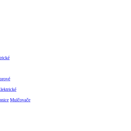
trické
orové
lektrické
bnice
Mulčovače