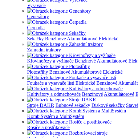
Vysavače
Generátory
Čerpadla
Sekačky
Benzínové
Akumulátorové
Elektrické
Zahradní traktory
Křovinořezy a vyžínače
Benzínové
Akumulátorové
Elek
Plotostřihy
Benzínové
Akumulátorové
Elektrické
Foukače a vysavače listí
Elektrické
Benzínové
Akumulát
Kultivátory a odmechovače
Benzínové
Akumulátorové
E
Stroje DAKR
Bubnové sekačky
Diskové sekačky
Stave
KombiSystém a MultiSystém
Rosiče a postřikovače