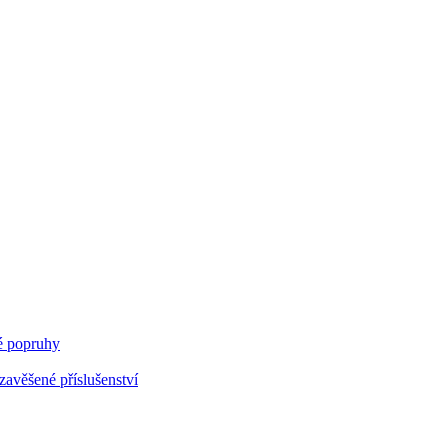
 popruhy
avěšené příslušenství