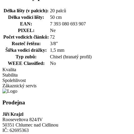
Délka lišty (v palcích):
20 palců
Délka vodící lišty:
50 cm
EAN:
7 393 080 693 907
PIXEL:
Ne
Počet vodicích článků:
72
Rozteč řetězu:
3/8"
Šířka vodicí drážky:
1,5 mm
Typ zubů:
Chisel (hranatý profil)
WEEE Classified:
No
Kvalita
Stabilita
Spolehlivost
Zákaznický servis
Prodejna
Jiří Krajzl
Rooseveltova 824/IV
50351 Chlumec nad Cidlinou
IČ: 62695363