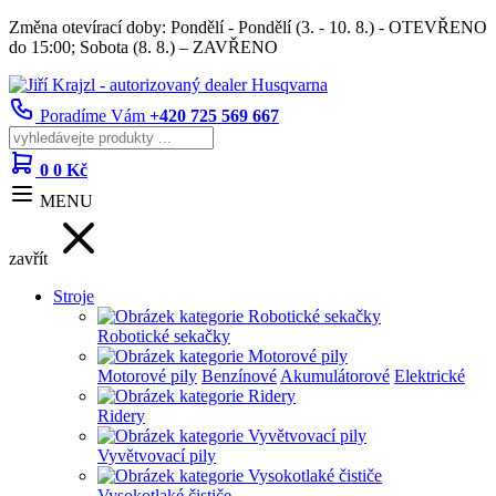
Změna otevírací doby: Pondělí - Pondělí (3. - 10. 8.) - OTEVŘENO
do 15:00; Sobota (8. 8.) – ZAVŘENO
Poradíme Vám
+420 725 569 667
0
0 Kč
MENU
zavřít
Stroje
Robotické sekačky
Motorové pily
Benzínové
Akumulátorové
Elektrické
Ridery
Vyvětvovací pily
Vysokotlaké čističe