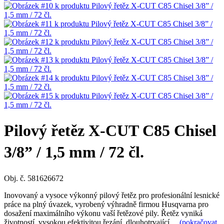
Pilový řetěz X-CUT C85 Chisel
3/8” / 1,5 mm / 72 čl.
Obj. č. 581626672
Inovovaný a vysoce výkonný pilový řetěz pro profesionální lesnické
práce na plný úvazek, vyrobený výhradně firmou Husqvarna pro
dosažení maximálního výkonu vaší řetězové pily. Řetěz vyniká
životností, vysokou efektivitou řezání, dlouhotrvající…
(pokračovat