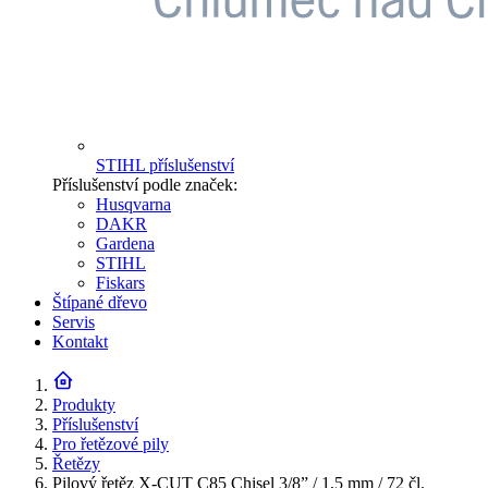
STIHL příslušenství
Příslušenství podle značek:
Husqvarna
DAKR
Gardena
STIHL
Fiskars
Štípané dřevo
Servis
Kontakt
Produkty
Příslušenství
Pro řetězové pily
Řetězy
Pilový řetěz X-CUT C85 Chisel 3/8” / 1,5 mm / 72 čl.