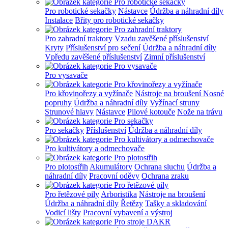
Pro robotické sekačky
Nástavce
Údržba a náhradní díly
Instalace
Břity pro robotické sekačky
Pro zahradní traktory
Vzadu zavěšené příslušenství
Kryty
Příslušenství pro sečení
Údržba a náhradní díly
Vpředu zavěšené příslušenství
Zimní příslušenství
Pro vysavače
Pro křovinořezy a vyžínače
Nástroje na broušení
Nosné
popruhy
Údržba a náhradní díly
Vyžínací struny
Strunové hlavy
Nástavce
Pilové kotouče
Nože na trávu
Pro sekačky
Příslušenství
Údržba a náhradní díly
Pro kultivátory a odmechovače
Pro plotostřih
Akumulátory
Ochrana sluchu
Údržba a
náhradní díly
Pracovní oděvy
Ochrana zraku
Pro řetězové pily
Arboristika
Nástroje na broušení
Údržba a náhradní díly
Řetězy
Tašky a skladování
Vodicí lišty
Pracovní vybavení a výstroj