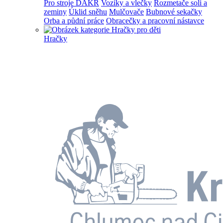
Pro stroje DAKR
Vozíky a vlečky
Rozmetače soli a
zeminy
Úklid sněhu
Mulčovače
Bubnové sekačky
Orba a půdní práce
Obracečky a pracovní nástavce
Hračky