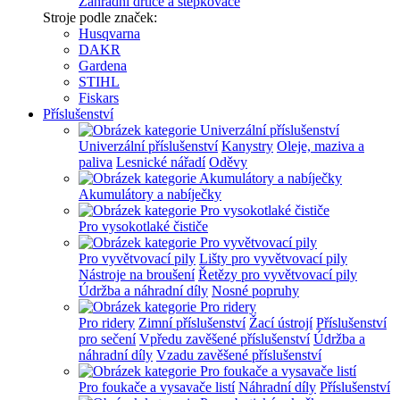
Zahradní drtiče a štěpkovače
Stroje podle značek:
Husqvarna
DAKR
Gardena
STIHL
Fiskars
Příslušenství
Univerzální příslušenství
Kanystry
Oleje, maziva a
paliva
Lesnické nářadí
Oděvy
Akumulátory a nabíječky
Pro vysokotlaké čističe
Pro vyvětvovací pily
Lišty pro vyvětvovací pily
Nástroje na broušení
Řetězy pro vyvětvovací pily
Údržba a náhradní díly
Nosné popruhy
Pro ridery
Zimní příslušenství
Žací ústrojí
Příslušenství
pro sečení
Vpředu zavěšené příslušenství
Údržba a
náhradní díly
Vzadu zavěšené příslušenství
Pro foukače a vysavače listí
Náhradní díly
Příslušenství