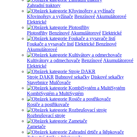
Zahradní traktory
Křovinořezy a vyžínače
Benzínové
Akumulátorové
Elektrické
Plotostřihy
Benzínové
Akumulátorové
Elektrické
Foukače a vysavače listí
Elektrické
Benzínové
Akumulátorové
Kultivátory a odmechovače
Benzínové
Akumulátorové
Elektrické
Stroje DAKR
Bubnové sekačky
Diskové sekačky
Stavebnice
Mulčovače
KombiSystém a MultiSystém
Rosiče a postřikovače
Rozbrušovací stroje
Zametače