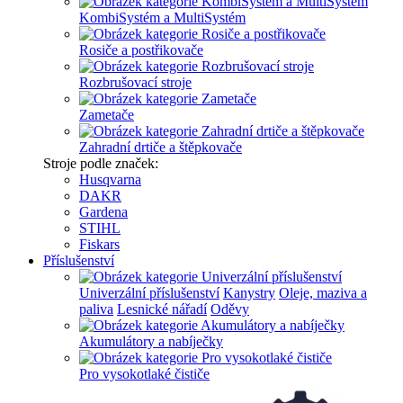
KombiSystém a MultiSystém
Rosiče a postřikovače
Rozbrušovací stroje
Zametače
Zahradní drtiče a štěpkovače
Stroje podle značek:
Husqvarna
DAKR
Gardena
STIHL
Fiskars
Příslušenství
Univerzální příslušenství
Kanystry
Oleje, maziva a
paliva
Lesnické nářadí
Oděvy
Akumulátory a nabíječky
Pro vysokotlaké čističe