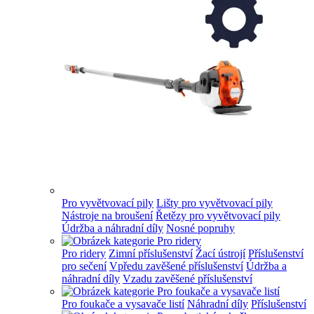
Pro vyvětvovací pily
Lišty pro vyvětvovací pily
Nástroje na broušení
Řetězy pro vyvětvovací pily
Údržba a náhradní díly
Nosné popruhy
Pro ridery
Zimní příslušenství
Žací ústrojí
Příslušenství
pro sečení
Vpředu zavěšené příslušenství
Údržba a
náhradní díly
Vzadu zavěšené příslušenství
Pro foukače a vysavače listí
Náhradní díly
Příslušenství