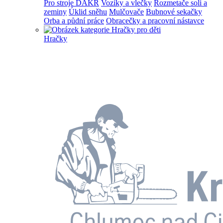
Pro stroje DAKR
Vozíky a vlečky
Rozmetače soli a
zeminy
Úklid sněhu
Mulčovače
Bubnové sekačky
Orba a půdní práce
Obracečky a pracovní nástavce
Hračky