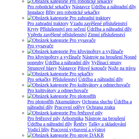
Pro robotické sekačky
Nástavce
Údržba a náhradní díly
Instalace
Břity pro robotické sekačky
Pro zahradní traktory
Vzadu zavěšené příslušenství
Kryty
Příslušenství pro sečení
Údržba a náhradní díly
Vpředu zavěšené příslušenství
Zimní příslušenství
Pro vysavače
Pro křovinořezy a vyžínače
Nástroje na broušení
Nosné
popruhy
Údržba a náhradní díly
Vyžínací struny
Strunové hlavy
Nástavce
Pilové kotouče
Nože na trávu
Pro sekačky
Příslušenství
Údržba a náhradní díly
Pro kultivátory a odmechovače
Pro plotostřih
Akumulátory
Ochrana sluchu
Údržba a
náhradní díly
Pracovní oděvy
Ochrana zraku
Pro řetězové pily
Arboristika
Nástroje na broušení
Údržba a náhradní díly
Řetězy
Tašky a skladování
Vodicí lišty
Pracovní vybavení a výstroj