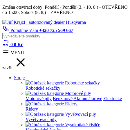
Změna otevírací doby: Pondělí - Pondělí (3. - 10. 8.) - OTEVŘENO
do 15:00; Sobota (8. 8.) – ZAVŘENO
Poradíme Vám
+420 725 569 667
0
0 Kč
MENU
zavřít
Stroje
Robotické sekačky
Motorové pily
Benzínové
Akumulátorové
Elektrické
Ridery
Vyvětvovací pily
Vysokotlaké čističe