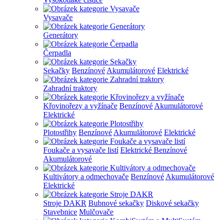
Vysavače
Generátory
Čerpadla
Sekačky
Benzínové
Akumulátorové
Elektrické
Zahradní traktory
Křovinořezy a vyžínače
Benzínové
Akumulátorové
Elektrické
Plotostřihy
Benzínové
Akumulátorové
Elektrické
Foukače a vysavače listí
Elektrické
Benzínové
Akumulátorové
Kultivátory a odmechovače
Benzínové
Akumulátorové
Elektrické
Stroje DAKR
Bubnové sekačky
Diskové sekačky
Stavebnice
Mulčovače