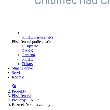
STIHL příslušenství
Příslušenství podle značek:
Husqvarna
DAKR
Gardena
STIHL
Fiskars
Štípané dřevo
Servis
Kontakt
Produkty
Příslušenství
Pro stroje DAKR
Rozmetače soli a zeminy