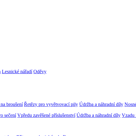
a
Lesnické nářadí
Oděvy
 na broušení
Řetězy pro vyvětvovací pily
Údržba a náhradní díly
Nosné
ro sečení
Vpředu zavěšené příslušenství
Údržba a náhradní díly
Vzadu z