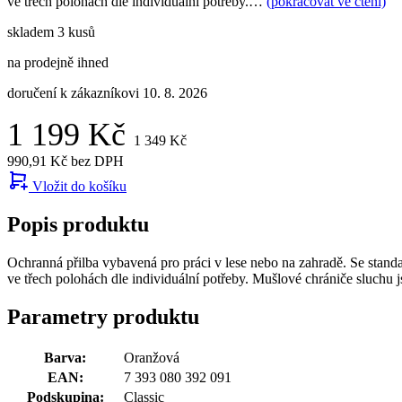
ve třech polohách dle individuální potřeby.…
(pokračovat ve čtení)
skladem 3 kusů
na prodejně ihned
doručení k zákazníkovi 10. 8. 2026
1 199 Kč
1 349 Kč
990,91 Kč bez DPH
Vložit do košíku
Popis produktu
Ochranná přilba vybavená pro práci v lese nebo na zahradě. Se stan
ve třech polohách dle individuální potřeby. Mušlové chrániče sluchu 
Parametry produktu
Barva:
Oranžová
EAN:
7 393 080 392 091
Podskupina:
Classic