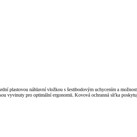
dardní plastovou náhlavní vložkou s šestibodovým uchycením a možnost
jsou vyvinuty pro optimální ergonomii. Kovová ochranná síťka poskytuj