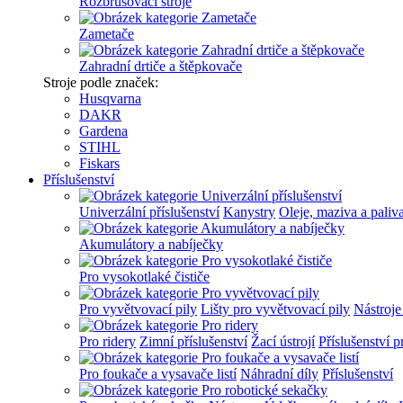
Rozbrušovací stroje
Zametače
Zahradní drtiče a štěpkovače
Stroje podle značek:
Husqvarna
DAKR
Gardena
STIHL
Fiskars
Příslušenství
Univerzální příslušenství
Kanystry
Oleje, maziva a paliv
Akumulátory a nabíječky
Pro vysokotlaké čističe
Pro vyvětvovací pily
Lišty pro vyvětvovací pily
Nástroje
Pro ridery
Zimní příslušenství
Žací ústrojí
Příslušenství p
Pro foukače a vysavače listí
Náhradní díly
Příslušenství