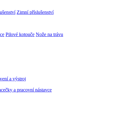
ušenství
Zimní příslušenství
ce
Pilové kotouče
Nože na trávu
ení a výstroj
cečky a pracovní nástavce