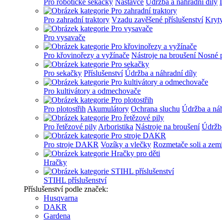
Pro robotické sekačky
Nástavce
Údržba a náhradní díly
Pro zahradní traktory
Vzadu zavěšené příslušenství
Kryt
Pro vysavače
Pro křovinořezy a vyžínače
Nástroje na broušení
Nosné 
Pro sekačky
Příslušenství
Údržba a náhradní díly
Pro kultivátory a odmechovače
Pro plotostřih
Akumulátory
Ochrana sluchu
Údržba a náh
Pro řetězové pily
Arboristika
Nástroje na broušení
Údržba
Pro stroje DAKR
Vozíky a vlečky
Rozmetače soli a zem
Hračky
STIHL příslušenství
Příslušenství podle značek:
Husqvarna
DAKR
Gardena