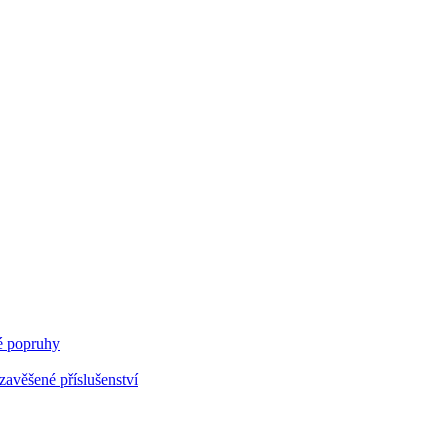
 popruhy
avěšené příslušenství