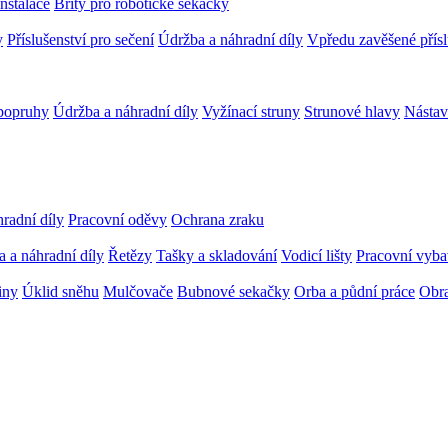
Instalace
Břity pro robotické sekačky
y
Příslušenství pro sečení
Údržba a náhradní díly
Vpředu zavěšené přísl
popruhy
Údržba a náhradní díly
Vyžínací struny
Strunové hlavy
Nástav
radní díly
Pracovní oděvy
Ochrana zraku
 a náhradní díly
Řetězy
Tašky a skladování
Vodicí lišty
Pracovní vybav
iny
Úklid sněhu
Mulčovače
Bubnové sekačky
Orba a půdní práce
Obra