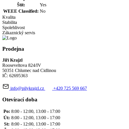
Štít:
Yes
WEEE Classified:
No
Kvalita
Stabilita
Spolehlivost
Zákaznický servis
Prodejna
Jiří Krajzl
Rooseveltova 824/IV
50351 Chlumec nad Cidlinou
IČ: 62695363
info@pilykrajzl.cz
+420 725 569 667
Otevírací doba
Po:
8:00 - 12:00, 13:00 - 17:00
Út:
8:00 - 12:00, 13:00 - 17:00
St:
8:00 - 12:00, 13:00 - 17:00