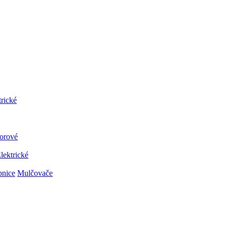
trické
orové
lektrické
bnice
Mulčovače