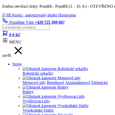
Změna otevírací doby: Pondělí - Pondělí (3. - 10. 8.) - OTEVŘENO
Poradíme Vám
+420 725 569 667
0
0 Kč
MENU
zavřít
Stroje
Robotické sekačky
Motorové pily
Benzínové
Akumulátorové
Elektrické
Ridery
Vyvětvovací pily
Vysokotlaké čističe