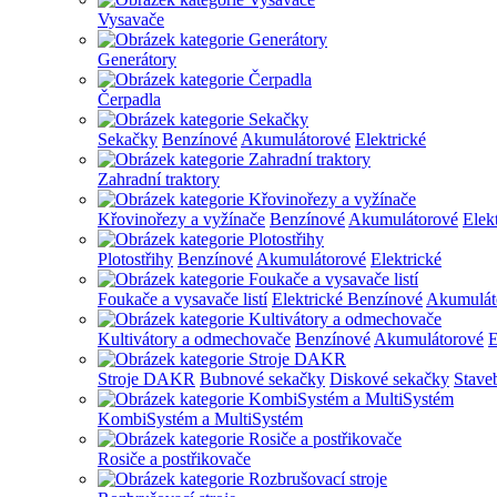
Vysavače
Generátory
Čerpadla
Sekačky
Benzínové
Akumulátorové
Elektrické
Zahradní traktory
Křovinořezy a vyžínače
Benzínové
Akumulátorové
Elek
Plotostřihy
Benzínové
Akumulátorové
Elektrické
Foukače a vysavače listí
Elektrické
Benzínové
Akumulát
Kultivátory a odmechovače
Benzínové
Akumulátorové
E
Stroje DAKR
Bubnové sekačky
Diskové sekačky
Stave
KombiSystém a MultiSystém
Rosiče a postřikovače