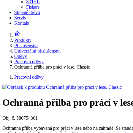
STIHL
Fiskars
Štípané dřevo
Servis
Kontakt
Produkty
Příslušenství
Univerzální příslušenství
Oděvy
Pracovní oděvy
Ochranná přilba pro práci v lese, Classic
Pracovní oděvy
Ochranná přilba pro práci v lese
Obj. č. 580754301
Ochranná přilba vybavená pro práci v lese nebo na zahradě. Se stan