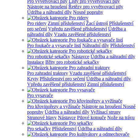
Pro vyvětvovací pily
Lišty pro vyvětvovací pily
Nástroje na broušení
Řetězy pro vyvětvovací pily
Údržba a náhradní díly
Nosné popruhy
Pro ridery
Zimní příslušenství
Žací ústrojí
Příslušenství
pro sečení
Vpředu zavěšené příslušenství
Údržba a
náhradní díly
Vzadu zavěšené příslušenství
Pro foukače a vysavače listí
Náhradní díly
Příslušenství
Pro robotické sekačky
Nástavce
Údržba a náhradní díly
Instalace
Břity pro robotické sekačky
Pro zahradní traktory
Vzadu zavěšené příslušenství
Kryty
Příslušenství pro sečení
Údržba a náhradní díly
Vpředu zavěšené příslušenství
Zimní příslušenství
Pro vysavače
Pro křovinořezy a vyžínače
Nástroje na broušení
Nosné
popruhy
Údržba a náhradní díly
Vyžínací struny
Strunové hlavy
Nástavce
Pilové kotouče
Nože na trávu
Pro sekačky
Příslušenství
Údržba a náhradní díly