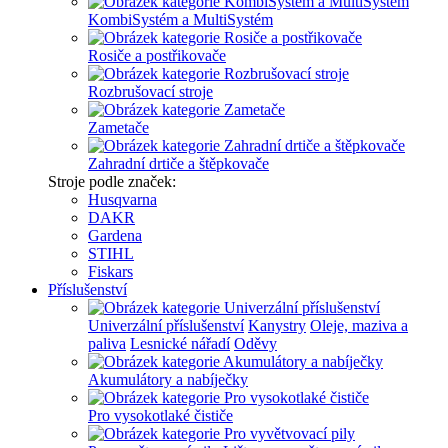
KombiSystém a MultiSystém
Rosiče a postřikovače
Rozbrušovací stroje
Zametače
Zahradní drtiče a štěpkovače
Stroje podle značek:
Husqvarna
DAKR
Gardena
STIHL
Fiskars
Příslušenství
Univerzální příslušenství
Kanystry
Oleje, maziva a
paliva
Lesnické nářadí
Oděvy
Akumulátory a nabíječky
Pro vysokotlaké čističe