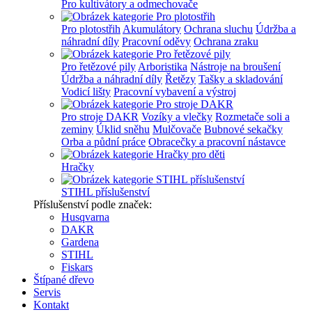
Pro kultivátory a odmechovače
Pro plotostřih
Akumulátory
Ochrana sluchu
Údržba a
náhradní díly
Pracovní oděvy
Ochrana zraku
Pro řetězové pily
Arboristika
Nástroje na broušení
Údržba a náhradní díly
Řetězy
Tašky a skladování
Vodicí lišty
Pracovní vybavení a výstroj
Pro stroje DAKR
Vozíky a vlečky
Rozmetače soli a
zeminy
Úklid sněhu
Mulčovače
Bubnové sekačky
Orba a půdní práce
Obracečky a pracovní nástavce
Hračky
STIHL příslušenství
Příslušenství podle značek:
Husqvarna
DAKR
Gardena
STIHL
Fiskars
Štípané dřevo
Servis
Kontakt