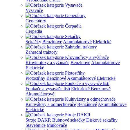
Vysavače
Generátory
Čerpadla
Sekačky
Benzínové
Akumulátorové
Elektrické
Zahradní traktory
Křovinořezy a vyžínače
Benzínové
Akumulátorové
Elektrické
Plotostřihy
Benzínové
Akumulátorové
Elektrické
Foukače a vysavače listí
Elektrické
Benzínové
Akumulátorové
Kultivátory a odmechovače
Benzínové
Akumulátorové
Elektrické
Stroje DAKR
Bubnové sekačky
Diskové sekačky
Stavebnice
Mulčovače