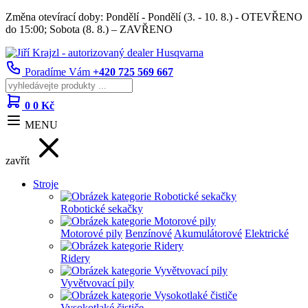
Změna otevírací doby: Pondělí - Pondělí (3. - 10. 8.) - OTEVŘENO
do 15:00; Sobota (8. 8.) – ZAVŘENO
Poradíme Vám
+420 725 569 667
0
0 Kč
MENU
zavřít
Stroje
Robotické sekačky
Motorové pily
Benzínové
Akumulátorové
Elektrické
Ridery
Vyvětvovací pily
Vysokotlaké čističe