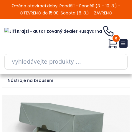
Změna otevírací doby: Pondělí - Pondělí (3. - 10. 8.) -
OTEVŘENO do 15:00; Sobota (8. 8.) – ZAVŘENO
0
Nástroje na broušení