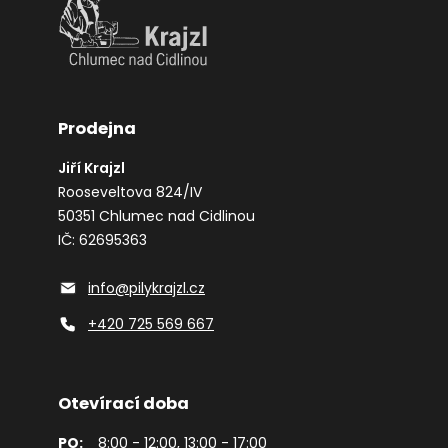
Prodejna
Jiří Krajzl
Rooseveltova 824/IV
50351 Chlumec nad Cidlinou
IČ: 62695363
info@pilykrajzl.cz
+420 725 569 667
Otevírací doba
PO:
8:00 - 12:00, 13:00 - 17:00