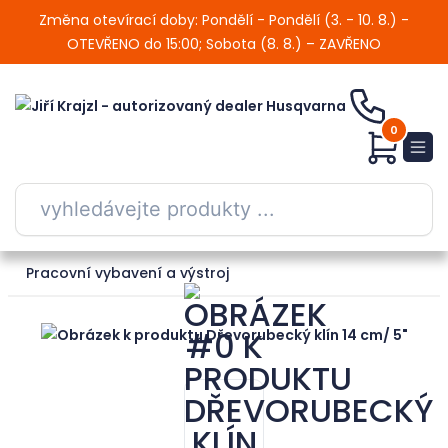
Změna otevírací doby: Pondělí - Pondělí (3. - 10. 8.) -
OTEVŘENO do 15:00; Sobota (8. 8.) – ZAVŘENO
0
Pracovní vybavení a výstroj