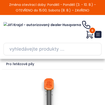
Změna otevírací doby: Pondělí - Pondělí (3. - 10. 8.) -
OTEVŘENO do 15:00; Sobota (8. 8.) – ZAVŘENO
0
Pro řetězové pily