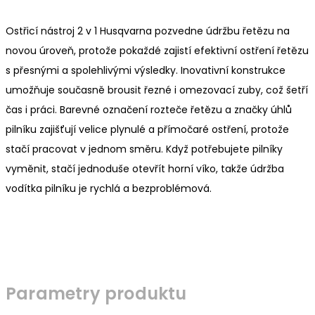
Ostřicí nástroj 2 v 1 Husqvarna pozvedne údržbu řetězu na
novou úroveň, protože pokaždé zajistí efektivní ostření řetězu
s přesnými a spolehlivými výsledky. Inovativní konstrukce
umožňuje současně brousit řezné i omezovací zuby, což šetří
čas i práci. Barevné označení rozteče řetězu a značky úhlů
pilníku zajišťují velice plynulé a přímočaré ostření, protože
stačí pracovat v jednom směru. Když potřebujete pilníky
vyměnit, stačí jednoduše otevřít horní víko, takže údržba
vodítka pilníku je rychlá a bezproblémová.
Parametry produktu