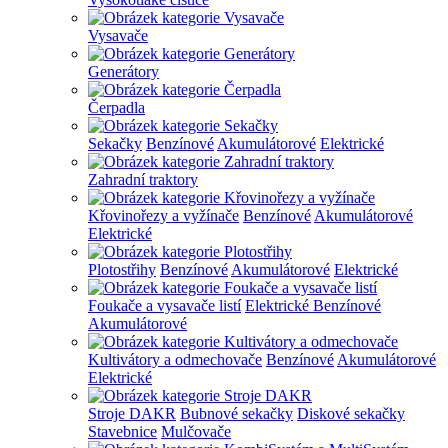
Vysavače
Generátory
Čerpadla
Sekačky
Benzínové
Akumulátorové
Elektrické
Zahradní traktory
Křovinořezy a vyžínače
Benzínové
Akumulátorové
Elektrické
Plotostřihy
Benzínové
Akumulátorové
Elektrické
Foukače a vysavače listí
Elektrické
Benzínové
Akumulátorové
Kultivátory a odmechovače
Benzínové
Akumulátorové
Elektrické
Stroje DAKR
Bubnové sekačky
Diskové sekačky
Stavebnice
Mulčovače