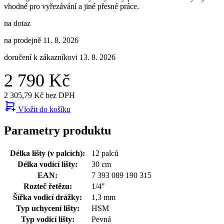
vhodné pro vyřezávání a jiné přesné práce.
na dotaz
na prodejně 11. 8. 2026
doručení k zákazníkovi 13. 8. 2026
2 790 Kč
2 305,79 Kč bez DPH
Vložit do košíku
Parametry produktu
Délka lišty (v palcích):
12 palců
Délka vodící lišty:
30 cm
EAN:
7 393 089 190 315
Rozteč řetězu:
1/4"
Šířka vodicí drážky:
1,3 mm
Typ uchycení lišty:
HSM
Typ vodicí lišty:
Pevná