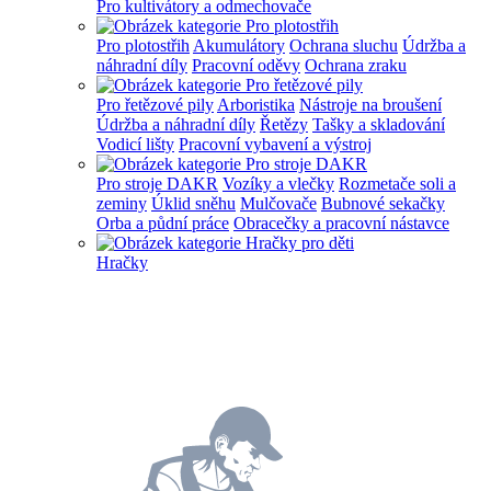
Pro kultivátory a odmechovače
Pro plotostřih
Akumulátory
Ochrana sluchu
Údržba a
náhradní díly
Pracovní oděvy
Ochrana zraku
Pro řetězové pily
Arboristika
Nástroje na broušení
Údržba a náhradní díly
Řetězy
Tašky a skladování
Vodicí lišty
Pracovní vybavení a výstroj
Pro stroje DAKR
Vozíky a vlečky
Rozmetače soli a
zeminy
Úklid sněhu
Mulčovače
Bubnové sekačky
Orba a půdní práce
Obracečky a pracovní nástavce
Hračky