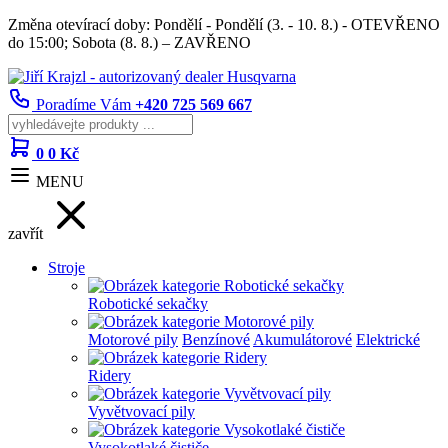
Změna otevírací doby: Pondělí - Pondělí (3. - 10. 8.) - OTEVŘENO
do 15:00; Sobota (8. 8.) – ZAVŘENO
Poradíme Vám
+420 725 569 667
0
0 Kč
MENU
zavřít
Stroje
Robotické sekačky
Motorové pily
Benzínové
Akumulátorové
Elektrické
Ridery
Vyvětvovací pily
Vysokotlaké čističe