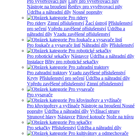
Pro vyvětvovací pily
Lišty pro vyvětvovací pily
Nástroje na broušení
Řetězy pro vyvětvovací pily
Údržba a náhradní díly
Nosné popruhy
Pro ridery
Zimní příslušenství
Žací ústrojí
Příslušenství
pro sečení
Vpředu zavěšené příslušenství
Údržba a
náhradní díly
Vzadu zavěšené příslušenství
Pro foukače a vysavače listí
Náhradní díly
Příslušenství
Pro robotické sekačky
Nástavce
Údržba a náhradní díly
Instalace
Břity pro robotické sekačky
Pro zahradní traktory
Vzadu zavěšené příslušenství
Kryty
Příslušenství pro sečení
Údržba a náhradní díly
Vpředu zavěšené příslušenství
Zimní příslušenství
Pro vysavače
Pro křovinořezy a vyžínače
Nástroje na broušení
Nosné
popruhy
Údržba a náhradní díly
Vyžínací struny
Strunové hlavy
Nástavce
Pilové kotouče
Nože na trávu
Pro sekačky
Příslušenství
Údržba a náhradní díly