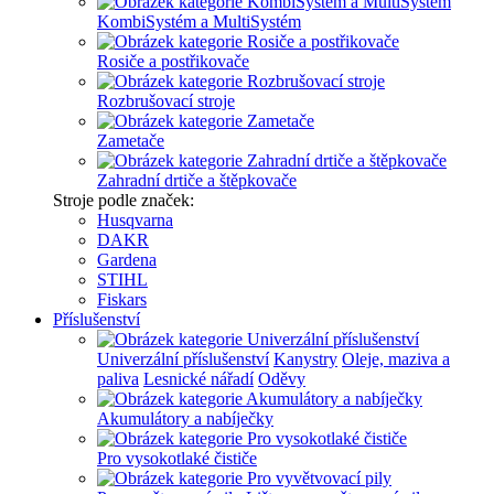
KombiSystém a MultiSystém
Rosiče a postřikovače
Rozbrušovací stroje
Zametače
Zahradní drtiče a štěpkovače
Stroje podle značek:
Husqvarna
DAKR
Gardena
STIHL
Fiskars
Příslušenství
Univerzální příslušenství
Kanystry
Oleje, maziva a
paliva
Lesnické nářadí
Oděvy
Akumulátory a nabíječky
Pro vysokotlaké čističe