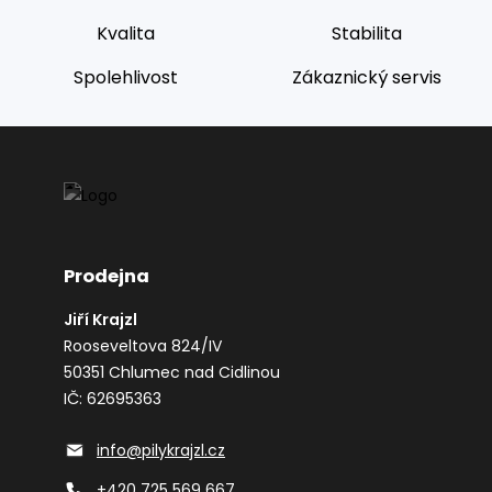
Kvalita
Stabilita
Spolehlivost
Zákaznický servis
Prodejna
Jiří Krajzl
Rooseveltova 824/IV
50351 Chlumec nad Cidlinou
IČ: 62695363
info@pilykrajzl.cz
+420 725 569 667