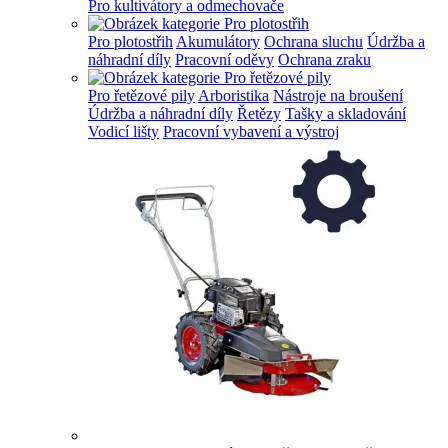
Pro kultivátory a odmechovače
Pro plotostřih
Akumulátory
Ochrana sluchu
Údržba a
náhradní díly
Pracovní oděvy
Ochrana zraku
Pro řetězové pily
Arboristika
Nástroje na broušení
Údržba a náhradní díly
Řetězy
Tašky a skladování
Vodicí lišty
Pracovní vybavení a výstroj