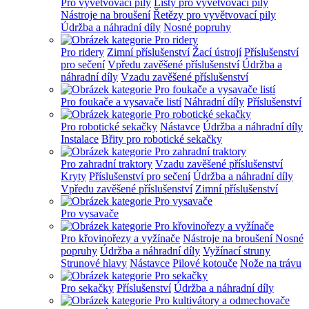
Pro vyvětvovací pily
Lišty pro vyvětvovací pily
Nástroje na broušení
Řetězy pro vyvětvovací pily
Údržba a náhradní díly
Nosné popruhy
Pro ridery
Zimní příslušenství
Žací ústrojí
Příslušenství
pro sečení
Vpředu zavěšené příslušenství
Údržba a
náhradní díly
Vzadu zavěšené příslušenství
Pro foukače a vysavače listí
Náhradní díly
Příslušenství
Pro robotické sekačky
Nástavce
Údržba a náhradní díly
Instalace
Břity pro robotické sekačky
Pro zahradní traktory
Vzadu zavěšené příslušenství
Kryty
Příslušenství pro sečení
Údržba a náhradní díly
Vpředu zavěšené příslušenství
Zimní příslušenství
Pro vysavače
Pro křovinořezy a vyžínače
Nástroje na broušení
Nosné
popruhy
Údržba a náhradní díly
Vyžínací struny
Strunové hlavy
Nástavce
Pilové kotouče
Nože na trávu
Pro sekačky
Příslušenství
Údržba a náhradní díly