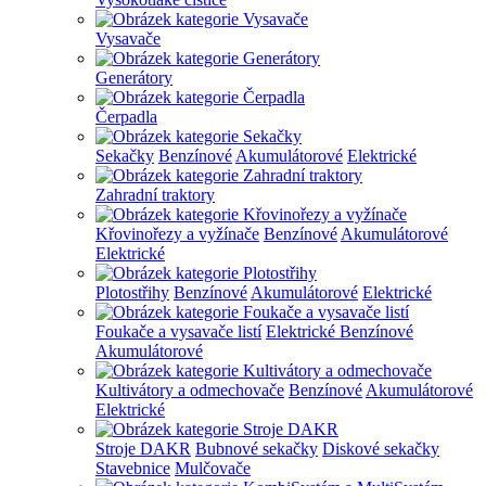
Vysavače
Generátory
Čerpadla
Sekačky
Benzínové
Akumulátorové
Elektrické
Zahradní traktory
Křovinořezy a vyžínače
Benzínové
Akumulátorové
Elektrické
Plotostřihy
Benzínové
Akumulátorové
Elektrické
Foukače a vysavače listí
Elektrické
Benzínové
Akumulátorové
Kultivátory a odmechovače
Benzínové
Akumulátorové
Elektrické
Stroje DAKR
Bubnové sekačky
Diskové sekačky
Stavebnice
Mulčovače