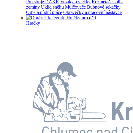
Pro stroje DAKR
Vozíky a vlečky
Rozmetače soli a
zeminy
Úklid sněhu
Mulčovače
Bubnové sekačky
Orba a půdní práce
Obracečky a pracovní nástavce
Hračky