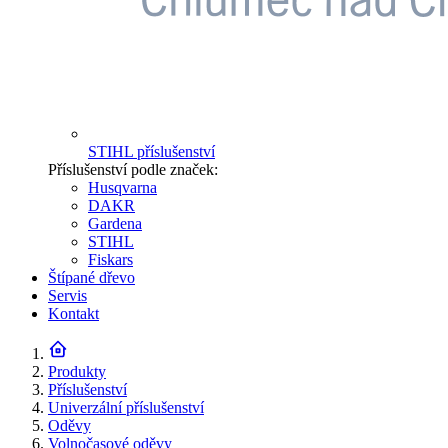
STIHL příslušenství
Příslušenství podle značek:
Husqvarna
DAKR
Gardena
STIHL
Fiskars
Štípané dřevo
Servis
Kontakt
Produkty
Příslušenství
Univerzální příslušenství
Oděvy
Volnočasové oděvy