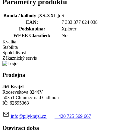
Parametry produktu
Bunda / kalhoty [XS-XXL]:
S
EAN:
7 333 377 024 038
Podskupina:
Xplorer
WEEE Classified:
No
Kvalita
Stabilita
Spolehlivost
Zákaznický servis
Prodejna
Jiří Krajzl
Rooseveltova 824/IV
50351 Chlumec nad Cidlinou
IČ: 62695363
info@pilykrajzl.cz
+420 725 569 667
Otevírací doba