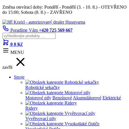
Změna otevírací doby: Pondělí - Pondělí (3. - 10. 8.) - OTEVŘENO
do 15:00; Sobota (8. 8.) – ZAVŘENO
Poradíme Vám
+420 725 569 667
0
0 Kč
MENU
zavřít
Stroje
Robotické sekačky
Motorové pily
Benzínové
Akumulátorové
Elektrické
Ridery
Vyvětvovací pily
Vysokotlaké čističe