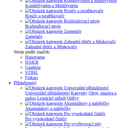
KombiSystém a MultiSystém
Rosiče a postřikovače
Rozbrušovací stroje
Zametače
Zahradní drtiče a štěpkovače
Stroje podle značek:
Husqvarna
DAKR
Gardena
STIHL
Fiskars
Příslušenství
Univerzální příslušenství
Kanystry
Oleje, maziva a
paliva
Lesnické nářadí
Oděvy
Akumulátory a nabíječky
Pro vysokotlaké čističe