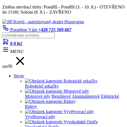
Změna otevírací doby: Pondělí - Pondělí (3. - 10. 8.) - OTEVŘENO
do 15:00; Sobota (8. 8.) – ZAVŘENO
Poradíme Vám
+420 725 569 667
0
0 Kč
MENU
zavřít
Stroje
Robotické sekačky
Motorové pily
Benzínové
Akumulátorové
Elektrické
Ridery
Vyvětvovací pily
Vysokotlaké čističe