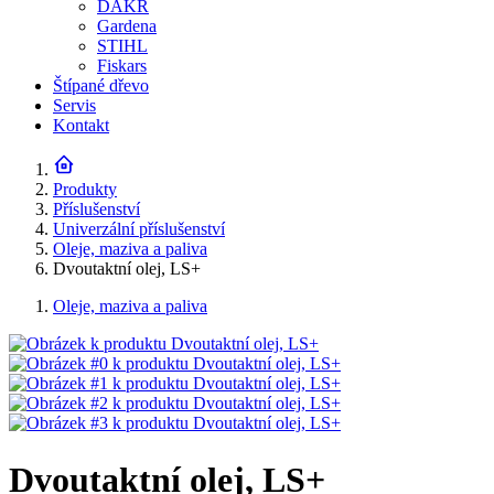
DAKR
Gardena
STIHL
Fiskars
Štípané dřevo
Servis
Kontakt
Produkty
Příslušenství
Univerzální příslušenství
Oleje, maziva a paliva
Dvoutaktní olej, LS+
Oleje, maziva a paliva
Dvoutaktní olej, LS+