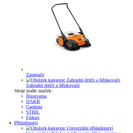
Zametače
Zahradní drtiče a štěpkovače
Stroje podle značek:
Husqvarna
DAKR
Gardena
STIHL
Fiskars
Příslušenství