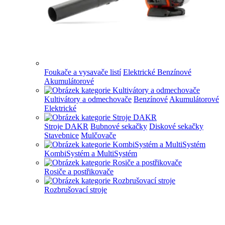
Foukače a vysavače listí
Elektrické
Benzínové
Akumulátorové
Kultivátory a odmechovače
Benzínové
Akumulátorové
Elektrické
Stroje DAKR
Bubnové sekačky
Diskové sekačky
Stavebnice
Mulčovače
KombiSystém a MultiSystém
Rosiče a postřikovače
Rozbrušovací stroje