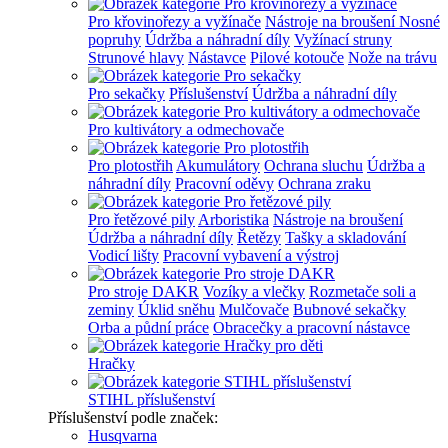
Pro křovinořezy a vyžínače
Nástroje na broušení
Nosné
popruhy
Údržba a náhradní díly
Vyžínací struny
Strunové hlavy
Nástavce
Pilové kotouče
Nože na trávu
Pro sekačky
Příslušenství
Údržba a náhradní díly
Pro kultivátory a odmechovače
Pro plotostřih
Akumulátory
Ochrana sluchu
Údržba a
náhradní díly
Pracovní oděvy
Ochrana zraku
Pro řetězové pily
Arboristika
Nástroje na broušení
Údržba a náhradní díly
Řetězy
Tašky a skladování
Vodicí lišty
Pracovní vybavení a výstroj
Pro stroje DAKR
Vozíky a vlečky
Rozmetače soli a
zeminy
Úklid sněhu
Mulčovače
Bubnové sekačky
Orba a půdní práce
Obracečky a pracovní nástavce
Hračky
STIHL příslušenství
Příslušenství podle značek:
Husqvarna