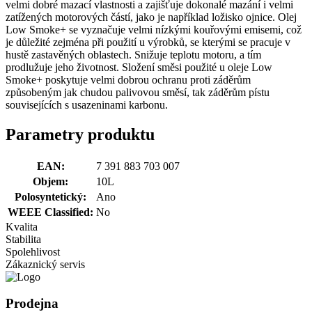
velmi dobré mazací vlastnosti a zajišťuje dokonalé mazání i velmi
zatížených motorových částí, jako je například ložisko ojnice. Olej
Low Smoke+ se vyznačuje velmi nízkými kouřovými emisemi, což
je důležité zejména při použití u výrobků, se kterými se pracuje v
hustě zastavěných oblastech. Snižuje teplotu motoru, a tím
prodlužuje jeho životnost. Složení směsi použité u oleje Low
Smoke+ poskytuje velmi dobrou ochranu proti záděrům
způsobeným jak chudou palivovou směsí, tak záděrům pístu
souvisejících s usazeninami karbonu.
Parametry produktu
EAN:
7 391 883 703 007
Objem:
10L
Polosyntetický:
Ano
WEEE Classified:
No
Kvalita
Stabilita
Spolehlivost
Zákaznický servis
Prodejna