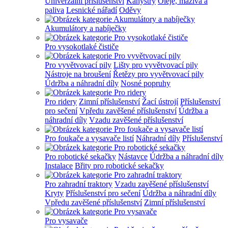
Univerzální příslušenství
Kanystry
Oleje, maziva a
paliva
Lesnické nářadí
Oděvy
Akumulátory a nabíječky
Pro vysokotlaké čističe
Pro vyvětvovací pily
Lišty pro vyvětvovací pily
Nástroje na broušení
Řetězy pro vyvětvovací pily
Údržba a náhradní díly
Nosné popruhy
Pro ridery
Zimní příslušenství
Žací ústrojí
Příslušenství
pro sečení
Vpředu zavěšené příslušenství
Údržba a
náhradní díly
Vzadu zavěšené příslušenství
Pro foukače a vysavače listí
Náhradní díly
Příslušenství
Pro robotické sekačky
Nástavce
Údržba a náhradní díly
Instalace
Břity pro robotické sekačky
Pro zahradní traktory
Vzadu zavěšené příslušenství
Kryty
Příslušenství pro sečení
Údržba a náhradní díly
Vpředu zavěšené příslušenství
Zimní příslušenství
Pro vysavače