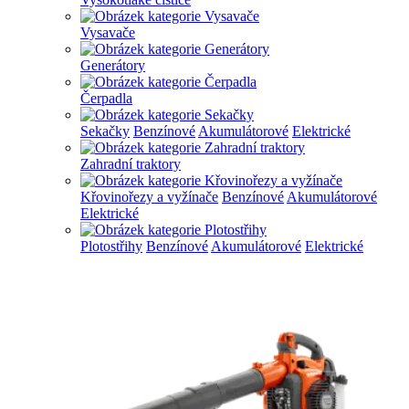
Vysavače
Generátory
Čerpadla
Sekačky
Benzínové
Akumulátorové
Elektrické
Zahradní traktory
Křovinořezy a vyžínače
Benzínové
Akumulátorové
Elektrické
Plotostřihy
Benzínové
Akumulátorové
Elektrické