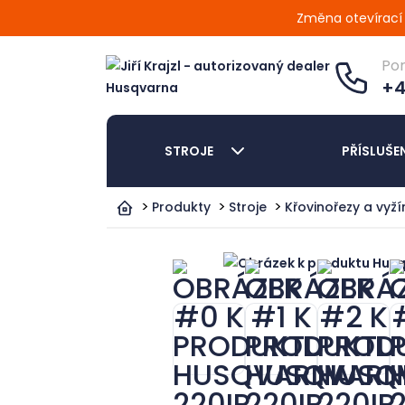
Změna otevírací d
Po
+4
STROJE
PŘÍSLUŠE
Produkty
Stroje
Křovinořezy a vyž