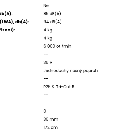
Ne
db(A):
85 dB(A)
(LWA), db(A):
94 dB(A)
ízení):
4 kg
4 kg
6 800 ot./min
--
36 V
Jednoduchý nosný popruh
--
R25 & Tri-Cut B
--
--
0
36 mm
172 cm