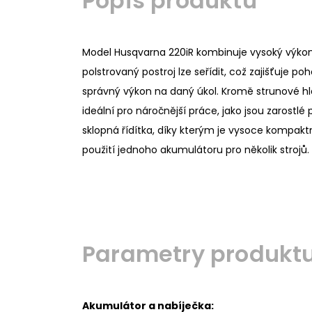
Popis produktu
Model Husqvarna 220iR kombinuje vysoký výkon s 
polstrovaný postroj lze seřídit, což zajišťuje 
správný výkon na daný úkol. Kromě strunové hlav
ideální pro náročnější práce, jako jsou zarost
sklopná řídítka, díky kterým je vysoce kompakt
použití jednoho akumulátoru pro několik strojů.
Parametry produkt
Akumulátor a nabíječka: