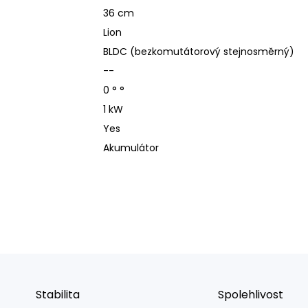
36 cm
Lion
BLDC (bezkomutátorový stejnosměrný)
--
0 ° °
1 kW
Yes
Akumulátor
Stabilita
Spolehlivost