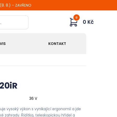
 (8. 8.) – ZAVŘENO
0
0 Kč
VIS
KONTAKT
20iR
36 V
je vysoký výkon s vynikající ergonomií a jde
ké zahrady. Řídítka, teleskopickou hřídel a