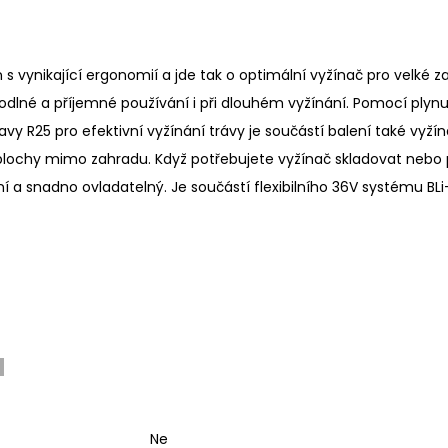
vynikající ergonomií a jde tak o optimální vyžínač pro velké zah
pohodlné a příjemné používání i při dlouhém vyžínání. Pomocí plyn
y R25 pro efektivní vyžínání trávy je součástí balení také vyžína
lé plochy mimo zahradu. Když potřebujete vyžínač skladovat nebo 
ní a snadno ovladatelný. Je součástí flexibilního 36V systému B
u
Ne