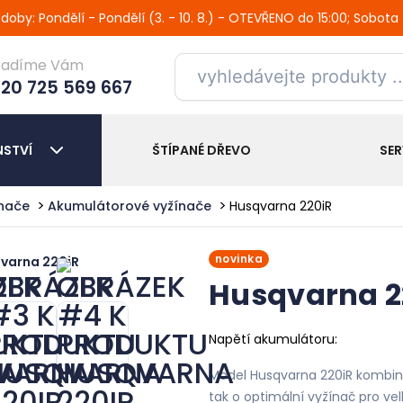
oby: Pondělí - Pondělí (3. - 10. 8.) - OTEVŘENO do 15:00; Sobota
radíme Vám
20 725 569 667
NSTVÍ
ŠTÍPANÉ DŘEVO
SER
ínače
Akumulátorové vyžínače
Husqvarna 220iR
novinka
Husqvarna 2
Napětí akumulátoru:
Model Husqvarna 220iR kombinu
tak o optimální vyžínač pro vel