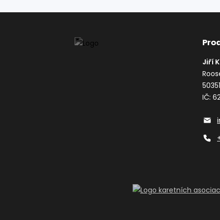
Pro
Jiří 
Roos
5035
IČ: 