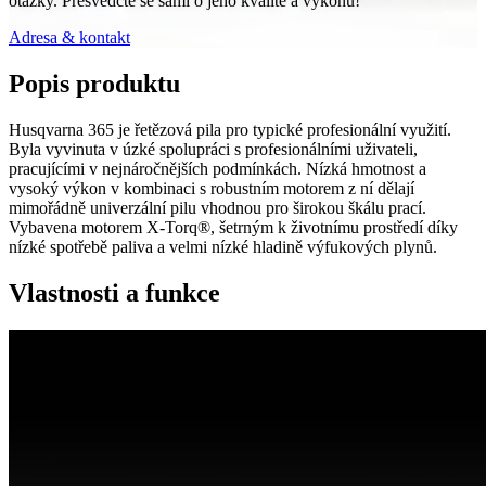
otázky. Přesvědčte se sami o jeho kvalitě a výkonu!
Adresa & kontakt
Popis produktu
Husqvarna 365 je řetězová pila pro typické profesionální využití.
Byla vyvinuta v úzké spolupráci s profesionálními uživateli,
pracujícími v nejnáročnějších podmínkách. Nízká hmotnost a
vysoký výkon v kombinaci s robustním motorem z ní dělají
mimořádně univerzální pilu vhodnou pro širokou škálu prací.
Vybavena motorem X-Torq®, šetrným k životnímu prostředí díky
nízké spotřebě paliva a velmi nízké hladině výfukových plynů.
Vlastnosti a funkce