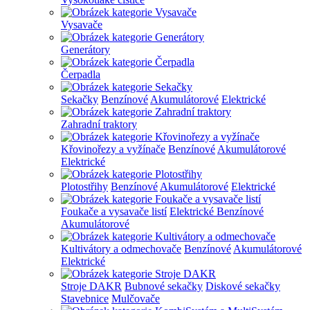
Vysavače
Generátory
Čerpadla
Sekačky
Benzínové
Akumulátorové
Elektrické
Zahradní traktory
Křovinořezy a vyžínače
Benzínové
Akumulátorové
Elektrické
Plotostřihy
Benzínové
Akumulátorové
Elektrické
Foukače a vysavače listí
Elektrické
Benzínové
Akumulátorové
Kultivátory a odmechovače
Benzínové
Akumulátorové
Elektrické
Stroje DAKR
Bubnové sekačky
Diskové sekačky
Stavebnice
Mulčovače