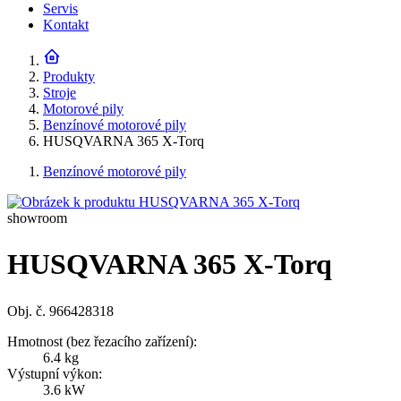
Servis
Kontakt
Produkty
Stroje
Motorové pily
Benzínové motorové pily
HUSQVARNA 365 X-Torq
Benzínové motorové pily
showroom
HUSQVARNA 365 X-Torq
Obj. č. 966428318
Hmotnost (bez řezacího zařízení):
6.4 kg
Výstupní výkon:
3.6 kW