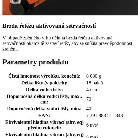
Brzda řetězu aktivovaná setrvačností
V případě zpětného vrhu účinná brzda řetězu aktivovaná
setrvačností okamžitě zastaví řetěz, aby se snížila pravděpodobnost
zranění.
Parametry produktu
Čistá hmotnost výrobku, konečná:
8 080 g
Délka lišty (v palcích):
18 palců
Délka vodící lišty:
45 cm
Doporučená délka vodicí lišty, max.,
70
cm:
Doporučená délka vodící lišty, min.:
40
EAN:
7 391 883 511 343
Ekvivalentní hladina vibrací (ahv, eq)
6 m/s²
přední rukojeti:
Ekvivalentní hladina vibrací (ahv, eq)
8 m/s²