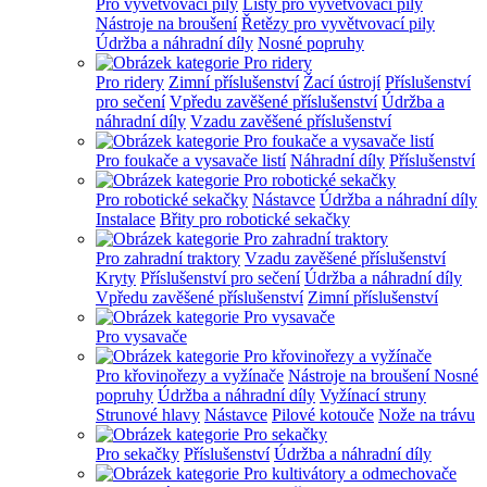
Pro vyvětvovací pily
Lišty pro vyvětvovací pily
Nástroje na broušení
Řetězy pro vyvětvovací pily
Údržba a náhradní díly
Nosné popruhy
Pro ridery
Zimní příslušenství
Žací ústrojí
Příslušenství
pro sečení
Vpředu zavěšené příslušenství
Údržba a
náhradní díly
Vzadu zavěšené příslušenství
Pro foukače a vysavače listí
Náhradní díly
Příslušenství
Pro robotické sekačky
Nástavce
Údržba a náhradní díly
Instalace
Břity pro robotické sekačky
Pro zahradní traktory
Vzadu zavěšené příslušenství
Kryty
Příslušenství pro sečení
Údržba a náhradní díly
Vpředu zavěšené příslušenství
Zimní příslušenství
Pro vysavače
Pro křovinořezy a vyžínače
Nástroje na broušení
Nosné
popruhy
Údržba a náhradní díly
Vyžínací struny
Strunové hlavy
Nástavce
Pilové kotouče
Nože na trávu
Pro sekačky
Příslušenství
Údržba a náhradní díly