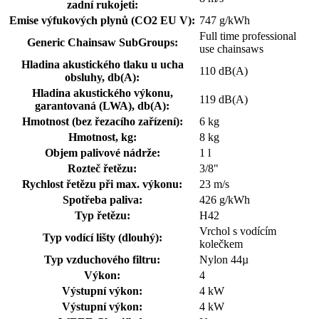
zadní rukojeti:
Emise výfukových plynů (CO2 EU V):
747 g/kWh
Full time professional
Generic Chainsaw SubGroups:
use chainsaws
Hladina akustického tlaku u ucha
110 dB(A)
obsluhy, db(A):
Hladina akustického výkonu,
119 dB(A)
garantovaná (LWA), db(A):
Hmotnost (bez řezacího zařízení):
6 kg
Hmotnost, kg:
8 kg
Objem palivové nádrže:
1 l
Rozteč řetězu:
3/8"
Rychlost řetězu při max. výkonu:
23 m/s
Spotřeba paliva:
426 g/kWh
Typ řetězu:
H42
Vrchol s vodícím
Typ vodící lišty (dlouhý):
kolečkem
Typ vzduchového filtru:
Nylon 44µ
Výkon:
4
Výstupní výkon:
4 kW
Výstupní výkon:
4 kW