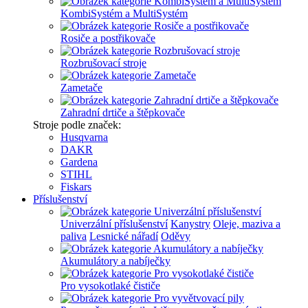
KombiSystém a MultiSystém
Rosiče a postřikovače
Rozbrušovací stroje
Zametače
Zahradní drtiče a štěpkovače
Stroje podle značek:
Husqvarna
DAKR
Gardena
STIHL
Fiskars
Příslušenství
Univerzální příslušenství
Kanystry
Oleje, maziva a
paliva
Lesnické nářadí
Oděvy
Akumulátory a nabíječky
Pro vysokotlaké čističe