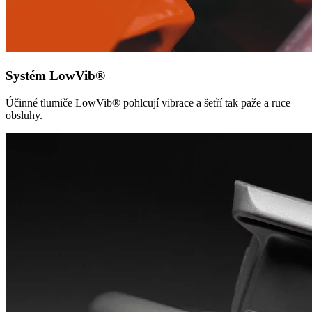
Systém LowVib®
Účinné tlumiče LowVib® pohlcují vibrace a šetří tak paže a ruce
obsluhy.