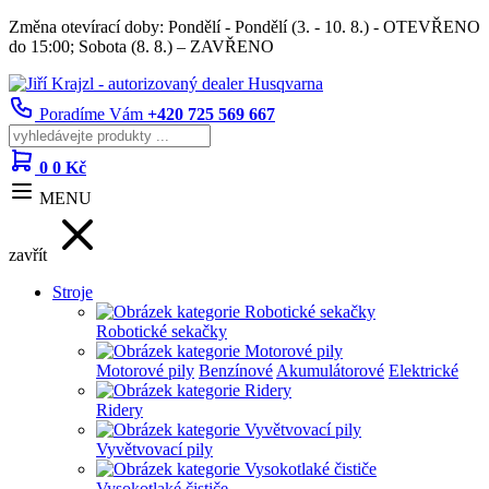
Změna otevírací doby: Pondělí - Pondělí (3. - 10. 8.) - OTEVŘENO
do 15:00; Sobota (8. 8.) – ZAVŘENO
Poradíme Vám
+420 725 569 667
0
0 Kč
MENU
zavřít
Stroje
Robotické sekačky
Motorové pily
Benzínové
Akumulátorové
Elektrické
Ridery
Vyvětvovací pily
Vysokotlaké čističe