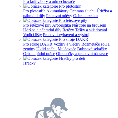
Pro kultivátory a odmechovače
Pro plotostřih
Akumulátory
Ochrana sluchu
Údržba a
náhradní díly
Pracovní oděvy
Ochrana zraku
Pro řetězové pily
Arboristika
Nástroje na broušení
Údržba a náhradní díly
Řetězy
Tašky a skladování
Vodicí lišty
Pracovní vybavení a výstroj
Pro stroje DAKR
Vozíky a vlečky
Rozmetače soli a
zeminy
Úklid sněhu
Mulčovače
Bubnové sekačky
Orba a půdní práce
Obracečky a pracovní nástavce
Hračky