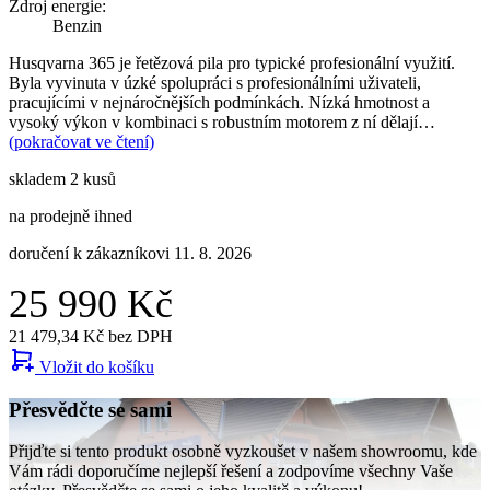
Zdroj energie:
Benzin
Husqvarna 365 je řetězová pila pro typické profesionální využití.
Byla vyvinuta v úzké spolupráci s profesionálními uživateli,
pracujícími v nejnáročnějších podmínkách. Nízká hmotnost a
vysoký výkon v kombinaci s robustním motorem z ní dělají…
(pokračovat ve čtení)
skladem 2 kusů
na prodejně ihned
doručení k zákazníkovi 11. 8. 2026
25 990 Kč
21 479,34 Kč bez DPH
Vložit do košíku
Přesvědčte se sami
Přijďte si tento produkt osobně vyzkoušet v našem showroomu, kde
Vám rádi doporučíme nejlepší řešení a zodpovíme všechny Vaše