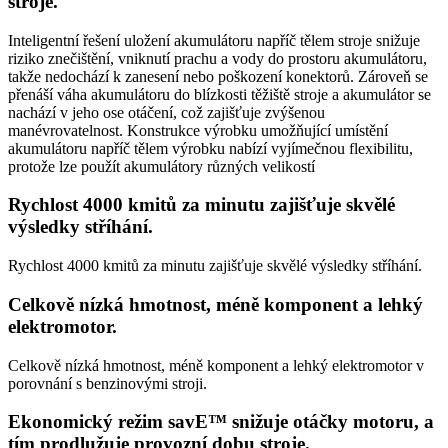
stroje.
Inteligentní řešení uložení akumulátoru napříč tělem stroje snižuje
riziko znečištění, vniknutí prachu a vody do prostoru akumulátoru,
takže nedochází k zanesení nebo poškození konektorů. Zároveň se
přenáší váha akumulátoru do blízkosti těžiště stroje a akumulátor se
nachází v jeho ose otáčení, což zajišťuje zvýšenou
manévrovatelnost. Konstrukce výrobku umožňující umístění
akumulátoru napříč tělem výrobku nabízí vyjímečnou flexibilitu,
protože lze použít akumulátory různých velikostí
Rychlost 4000 kmitů za minutu zajišťuje skvělé
výsledky stříhání.
Rychlost 4000 kmitů za minutu zajišťuje skvělé výsledky stříhání.
Celkově nízká hmotnost, méně komponent a lehký
elektromotor.
Celkově nízká hmotnost, méně komponent a lehký elektromotor v
porovnání s benzinovými stroji.
Ekonomický režim savE™ snižuje otáčky motoru, a
tím prodlužuje provozní dobu stroje.