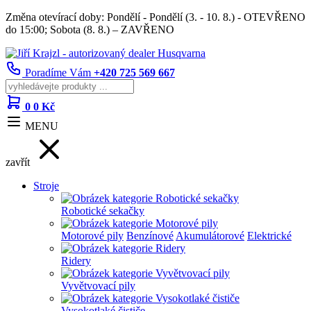
Změna otevírací doby: Pondělí - Pondělí (3. - 10. 8.) - OTEVŘENO
do 15:00; Sobota (8. 8.) – ZAVŘENO
Poradíme Vám
+420 725 569 667
0
0 Kč
MENU
zavřít
Stroje
Robotické sekačky
Motorové pily
Benzínové
Akumulátorové
Elektrické
Ridery
Vyvětvovací pily
Vysokotlaké čističe