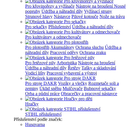
Pro křovinořezy a vyžínače
Nástroje na broušení
Nosné
popruhy
Údržba a náhradní díly
Vyžínací struny
Strunové hlavy
Nástavce
Pilové kotouče
Nože na trávu
Pro sekačky
Příslušenství
Údržba a náhradní díly
Pro kultivátory a odmechovače
Pro plotostřih
Akumulátory
Ochrana sluchu
Údržba a
náhradní díly
Pracovní oděvy
Ochrana zraku
Pro řetězové pily
Arboristika
Nástroje na broušení
Údržba a náhradní díly
Řetězy
Tašky a skladování
Vodicí lišty
Pracovní vybavení a výstroj
Pro stroje DAKR
Vozíky a vlečky
Rozmetače soli a
zeminy
Úklid sněhu
Mulčovače
Bubnové sekačky
Orba a půdní práce
Obracečky a pracovní nástavce
Hračky
STIHL příslušenství
Příslušenství podle značek:
Husqvarna