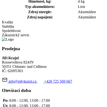
Hmotnost, kg:
4 kg
Typ akumulátoru:
Lion
Zdroj energie:
Akumulátor
Zdroj napájení:
Akumulátor
Kvalita
Stabilita
Spolehlivost
Zákaznický servis
Prodejna
Jiří Krajzl
Rooseveltova 824/IV
50351 Chlumec nad Cidlinou
IČ: 62695363
info@pilykrajzl.cz
+420 725 569 667
Otevírací doba
Po:
8:00 - 12:00, 13:00 - 17:00
Út:
8:00 - 12:00, 13:00 - 17:00