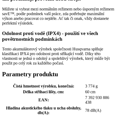
Můžete si vybrat mezi normálním režimem nebo úsporným režimem
savE™, podle podmínek vaší práce, zda potřebujte maximální
výkon anebo pracovat co nejdéle. Ať tak či onak, vždy dostanete
perfektní výsledek.
Odolnost proti vodě (IPX4) - použití ve všech
povětrnostních podmínkách
Tento akumulátorový výrobek společnosti Husqvarna splňuje
klasifikaci IPX4 pro odolnost proti stříkající vodě. Díky této
vlastnosti se jedná o odolný a spolehlivý výrobek, který může být
použit po celý rok za každého počasí.
Parametry produktu
Čistá hmotnost výrobku, konečná:
3 774 g
Délka střihací lišty, cm:
60 cm
7 392 930 886
EAN:
438
Hladina akustického tlaku u ucha obsluhy,
78 dB(A)
db(A):