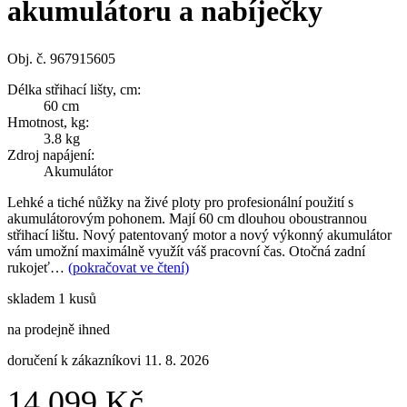
akumulátoru a nabíječky
Obj. č. 967915605
Délka střihací lišty, cm:
60 cm
Hmotnost, kg:
3.8 kg
Zdroj napájení:
Akumulátor
Lehké a tiché nůžky na živé ploty pro profesionální použití s
akumulátorovým pohonem. Mají 60 cm dlouhou oboustrannou
střihací lištu. Nový patentovaný motor a nový výkonný akumulátor
vám umožní maximálně využít váš pracovní čas. Otočná zadní
rukojeť…
(pokračovat ve čtení)
skladem 1 kusů
na prodejně ihned
doručení k zákazníkovi 11. 8. 2026
14 099 Kč