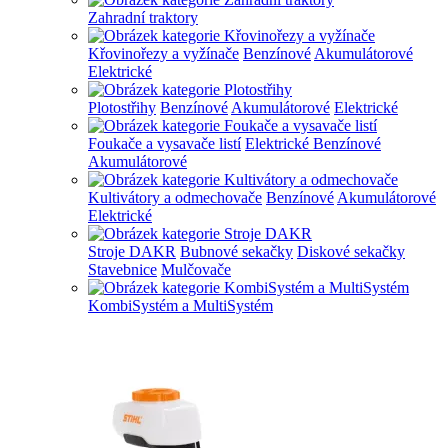
Zahradní traktory
Křovinořezy a vyžínače
Benzínové
Akumulátorové
Elektrické
Plotostřihy
Benzínové
Akumulátorové
Elektrické
Foukače a vysavače listí
Elektrické
Benzínové
Akumulátorové
Kultivátory a odmechovače
Benzínové
Akumulátorové
Elektrické
Stroje DAKR
Bubnové sekačky
Diskové sekačky
Stavebnice
Mulčovače
KombiSystém a MultiSystém