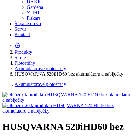
DAKR
Gardena
STIHL
Fiskars
Štípané dřevo
Servis
Kontakt
Produkty
Stroje
Plotostřihy
Akumulátorové plotostřihy
HUSQVARNA 520iHD60 bez akumulátoru a nabíječky
Akumulátorové plotostřihy
HUSQVARNA 520iHD60 bez