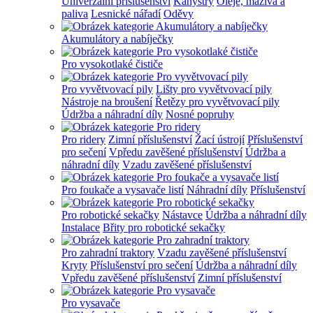
Univerzální příslušenství
Kanystry
Oleje, maziva a
paliva
Lesnické nářadí
Oděvy
Akumulátory a nabíječky
Pro vysokotlaké čističe
Pro vyvětvovací pily
Lišty pro vyvětvovací pily
Nástroje na broušení
Řetězy pro vyvětvovací pily
Údržba a náhradní díly
Nosné popruhy
Pro ridery
Zimní příslušenství
Žací ústrojí
Příslušenství
pro sečení
Vpředu zavěšené příslušenství
Údržba a
náhradní díly
Vzadu zavěšené příslušenství
Pro foukače a vysavače listí
Náhradní díly
Příslušenství
Pro robotické sekačky
Nástavce
Údržba a náhradní díly
Instalace
Břity pro robotické sekačky
Pro zahradní traktory
Vzadu zavěšené příslušenství
Kryty
Příslušenství pro sečení
Údržba a náhradní díly
Vpředu zavěšené příslušenství
Zimní příslušenství
Pro vysavače