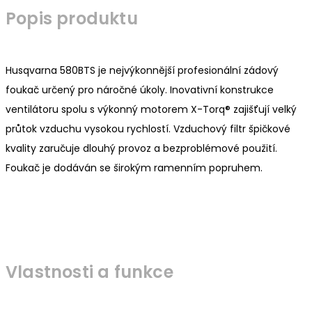
Popis produktu
Husqvarna 580BTS je nejvýkonnější profesionální zádový
foukač určený pro náročné úkoly. Inovativní konstrukce
ventilátoru spolu s výkonný motorem X-Torq® zajišťují velký
průtok vzduchu vysokou rychlostí. Vzduchový filtr špičkové
kvality zaručuje dlouhý provoz a bezproblémové použití.
Foukač je dodáván se širokým ramenním popruhem.
Vlastnosti a funkce