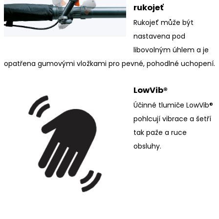
rukojeť
Rukojeť může být
nastavena pod
libovolným úhlem a je
opatřena gumovými vložkami pro pevné, pohodlné uchopení.
LowVib®
Účinné tlumiče LowVib®
pohlcují vibrace a šetří
tak paže a ruce
obsluhy.