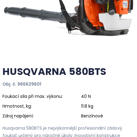
HUSQVARNA 580BTS
Obj. č. 966629601
Foukací síla při max. výkonu:
40 N
Hmotnost, kg:
11.8 kg
Zdroj napájení:
Benzínové
Husqvarna 580BTS je nejvýkonnější profesionální zádový
foukač určený pro náročné úkoly. Inovativní konstrukce