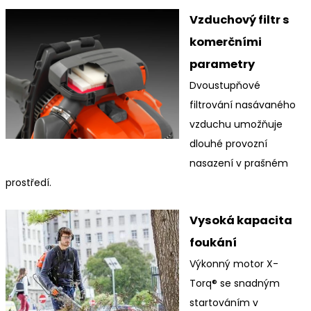
Vzduchový filtr s
komerčními
parametry
Dvoustupňové
filtrování nasávaného
vzduchu umožňuje
dlouhé provozní
nasazení v prašném
prostředí.
Vysoká kapacita
foukání
Výkonný motor X-
Torq® se snadným
startováním v