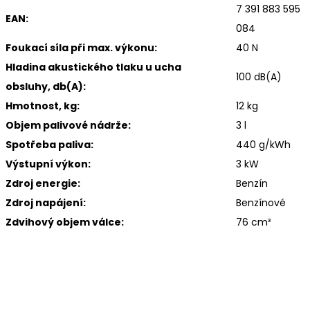
7 391 883 595
EAN:
084
Foukací síla při max. výkonu:
40 N
Hladina akustického tlaku u ucha
100 dB(A)
obsluhy, db(A):
Hmotnost, kg:
12 kg
Objem palivové nádrže:
3 l
Spotřeba paliva:
440 g/kWh
Výstupní výkon:
3 kW
Zdroj energie:
Benzín
Zdroj napájení:
Benzínové
Zdvihový objem válce:
76 cm³