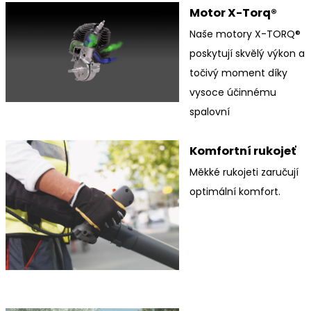
Motor X-Torq®
Naše motory X-TORQ®
poskytují skvělý výkon a
točivý moment díky
vysoce účinnému
spalovní
Komfortní rukojeť
Měkké rukojeti zaručují
optimální komfort.