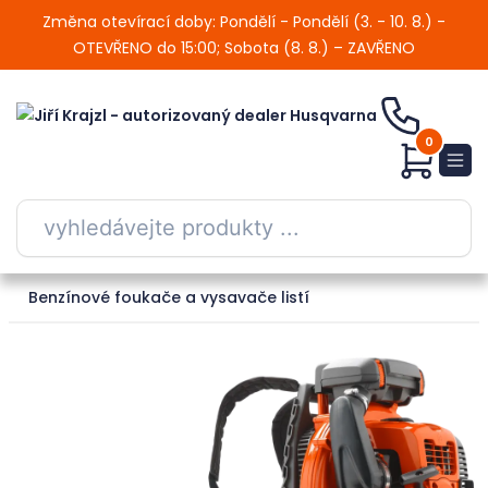
Změna otevírací doby: Pondělí - Pondělí (3. - 10. 8.) -
OTEVŘENO do 15:00; Sobota (8. 8.) – ZAVŘENO
0
Benzínové foukače a vysavače listí