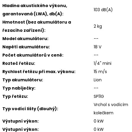
Hladina akustického výkonu,
103 dB(A)
garantovaná (LWA), db(A):
Hmotnost (bez akumulátoru a
2 kg
řezacího zařízení):
Model akumulátoru:
--
Napětí akumulátoru:
18 V
Počet akumulátorů v ceně:
--
Rozteč řetězu:
1/4" mini
Rychlost řetězu při max. výkonu:
15 m/s
Typ akumulátoru:
Lion
Typ nabíječky:
--
Typ řetězu:
SP11G
Vrchol s vodícím
Typ vodící lišty (dlouhý):
kolečkem
Výstupní výkon:
0 kW
Výstupní výkon:
0 kW