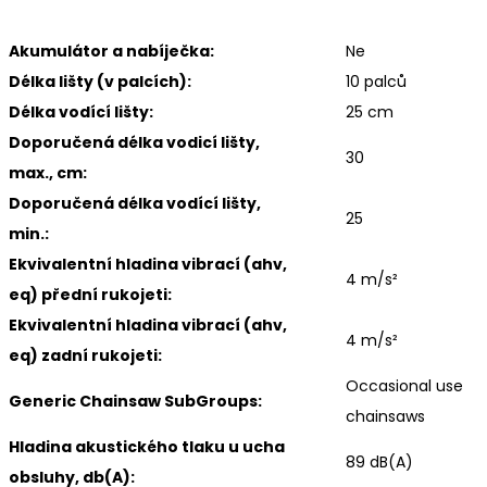
Akumulátor a nabíječka:
Ne
Délka lišty (v palcích):
10 palců
Délka vodící lišty:
25 cm
Doporučená délka vodicí lišty,
30
max., cm:
Doporučená délka vodící lišty,
25
min.:
Ekvivalentní hladina vibrací (ahv,
4 m/s²
eq) přední rukojeti:
Ekvivalentní hladina vibrací (ahv,
4 m/s²
eq) zadní rukojeti:
Occasional use
Generic Chainsaw SubGroups:
chainsaws
Hladina akustického tlaku u ucha
89 dB(A)
obsluhy, db(A):