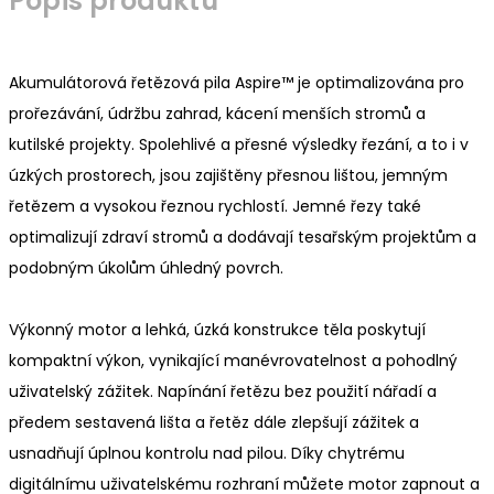
Popis produktu
Akumulátorová řetězová pila Aspire™ je optimalizována pro
prořezávání, údržbu zahrad, kácení menších stromů a
kutilské projekty. Spolehlivé a přesné výsledky řezání, a to i v
úzkých prostorech, jsou zajištěny přesnou lištou, jemným
řetězem a vysokou řeznou rychlostí. Jemné řezy také
optimalizují zdraví stromů a dodávají tesařským projektům a
podobným úkolům úhledný povrch.
Výkonný motor a lehká, úzká konstrukce těla poskytují
kompaktní výkon, vynikající manévrovatelnost a pohodlný
uživatelský zážitek. Napínání řetězu bez použití nářadí a
předem sestavená lišta a řetěz dále zlepšují zážitek a
usnadňují úplnou kontrolu nad pilou. Díky chytrému
digitálnímu uživatelskému rozhraní můžete motor zapnout a