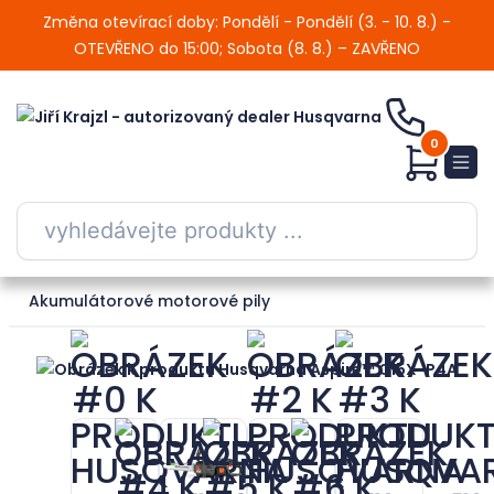
Změna otevírací doby: Pondělí - Pondělí (3. - 10. 8.) -
OTEVŘENO do 15:00; Sobota (8. 8.) – ZAVŘENO
0
Akumulátorové motorové pily