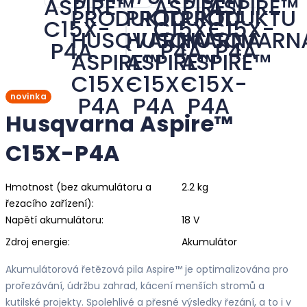
novinka
Husqvarna Aspire™
C15X-P4A
Hmotnost (bez akumulátoru a
2.2 kg
řezacího zařízení):
Napětí akumulátoru:
18 V
Zdroj energie:
Akumulátor
Akumulátorová řetězová pila Aspire™ je optimalizována pro
prořezávání, údržbu zahrad, kácení menších stromů a
kutilské projekty. Spolehlivé a přesné výsledky řezání, a to i v