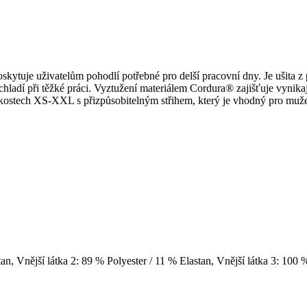
skytuje uživatelům pohodlí potřebné pro delší pracovní dny. Je ušita 
ochladí při těžké práci. Vyztužení materiálem Cordura® zajišťuje vynika
elikostech XS-XXL s přizpůsobitelným střihem, který je vhodný pro muže
an, Vnější látka 2: 89 % Polyester / 11 % Elastan, Vnější látka 3: 100 