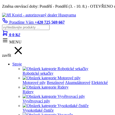
Změna otevírací doby: Pondělí - Pondělí (3. - 10. 8.) - OTEVŘENO
Poradíme Vám
+420 725 569 667
0
0 Kč
MENU
zavřít
Stroje
Robotické sekačky
Motorové pily
Benzínové
Akumulátorové
Elektrické
Ridery
Vyvětvovací pily
Vysokotlaké čističe