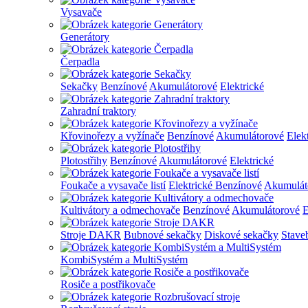
Vysavače
Generátory
Čerpadla
Sekačky
Benzínové
Akumulátorové
Elektrické
Zahradní traktory
Křovinořezy a vyžínače
Benzínové
Akumulátorové
Elek
Plotostřihy
Benzínové
Akumulátorové
Elektrické
Foukače a vysavače listí
Elektrické
Benzínové
Akumulát
Kultivátory a odmechovače
Benzínové
Akumulátorové
E
Stroje DAKR
Bubnové sekačky
Diskové sekačky
Stave
KombiSystém a MultiSystém
Rosiče a postřikovače