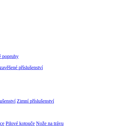
 popruhy
avěšené příslušenství
ušenství
Zimní příslušenství
ce
Pilové kotouče
Nože na trávu