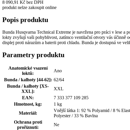
8 090,91 Kč bez DPH
produkt nelze zakoupit online
Popis produktu
Bunda Husqvarna Technical Extreme je navržena pro práci v lese a po
lokty zvyšují vaši pohyblivost, zatímco ventilační otvory vás účinně 
displej proti nárazům a baterii proti chladu. Bunda je dostupná ve v
Parametry produktu
Anatomické vsazení
Ano
loktů:
Bunda / kalhoty [44-62]:
62/64
Bunda / kalhoty [XS-
XXL
XXL]:
EAN:
7 333 377 109 285
Hmotnost, kg:
1 kg
Vnější látka 1: 92 % Polyamid / 8 % Elast
Materiál:
Polyester / 33 % Bavlna
Ochrana proti
Ne
proříznutí: