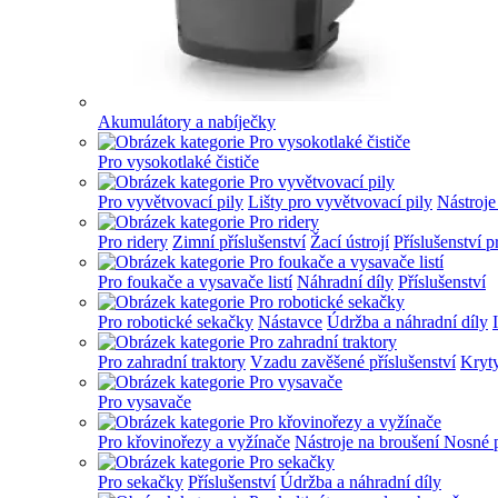
Akumulátory a nabíječky
Pro vysokotlaké čističe
Pro vyvětvovací pily
Lišty pro vyvětvovací pily
Nástroje
Pro ridery
Zimní příslušenství
Žací ústrojí
Příslušenství p
Pro foukače a vysavače listí
Náhradní díly
Příslušenství
Pro robotické sekačky
Nástavce
Údržba a náhradní díly
Pro zahradní traktory
Vzadu zavěšené příslušenství
Kryt
Pro vysavače
Pro křovinořezy a vyžínače
Nástroje na broušení
Nosné 
Pro sekačky
Příslušenství
Údržba a náhradní díly