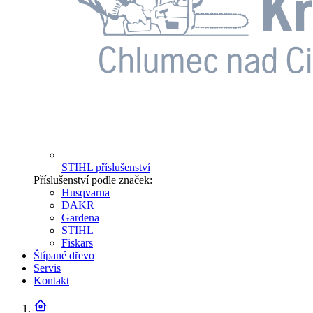
STIHL příslušenství
Příslušenství podle značek:
Husqvarna
DAKR
Gardena
STIHL
Fiskars
Štípané dřevo
Servis
Kontakt