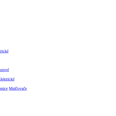
trické
orové
lektrické
bnice
Mulčovače