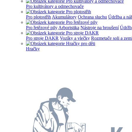
Pro kultivátory a odmechovače
Pro plotostřih
Akumulátory
Ochrana sluchu
Údržba a náh
Pro řetězové pily
Arboristika
Nástroje na broušení
Údržba
Pro stroje DAKR
Vozíky a vlečky
Rozmetače soli a zem
Hračky