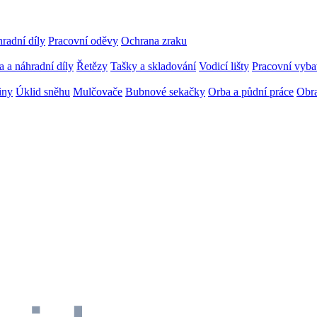
radní díly
Pracovní oděvy
Ochrana zraku
 a náhradní díly
Řetězy
Tašky a skladování
Vodicí lišty
Pracovní vybav
iny
Úklid sněhu
Mulčovače
Bubnové sekačky
Orba a půdní práce
Obra