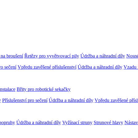
 na broušení
Řetězy pro vyvětvovací pily
Údržba a náhradní díly
Nosné
ro sečení
Vpředu zavěšené příslušenství
Údržba a náhradní díly
Vzadu z
Instalace
Břity pro robotické sekačky
y
Příslušenství pro sečení
Údržba a náhradní díly
Vpředu zavěšené přísl
popruhy
Údržba a náhradní díly
Vyžínací struny
Strunové hlavy
Nástav