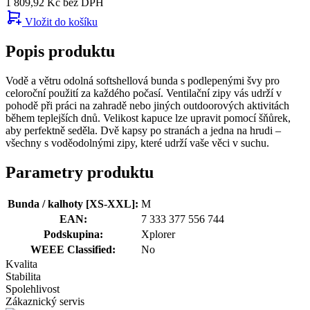
1 809,92 Kč bez DPH
Vložit do košíku
Popis produktu
Vodě a větru odolná softshellová bunda s podlepenými švy pro
celoroční použití za každého počasí. Ventilační zipy vás udrží v
pohodě při práci na zahradě nebo jiných outdoorových aktivitách
během teplejších dnů. Velikost kapuce lze upravit pomocí šňůrek,
aby perfektně seděla. Dvě kapsy po stranách a jedna na hrudi –
všechny s voděodolnými zipy, které udrží vaše věci v suchu.
Parametry produktu
Bunda / kalhoty [XS-XXL]:
M
EAN:
7 333 377 556 744
Podskupina:
Xplorer
WEEE Classified:
No
Kvalita
Stabilita
Spolehlivost
Zákaznický servis