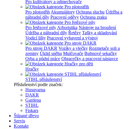
Pro kultivátory a odmechovače
Pro plotostřih
Akumulátory
Ochrana sluchu
Údržba a
náhradní díly
Pracovní oděvy
Ochrana zraku
Pro řetězové pily
Arboristika
Nástroje na broušení
Údržba a náhradní díly
Řetězy
Tašky a skladování
Vodicí lišty
Pracovní vybavení a výstroj
Pro stroje DAKR
Vozíky a vlečky
Rozmetače soli a
zeminy
Úklid sněhu
Mulčovače
Bubnové sekačky
Orba a půdní práce
Obracečky a pracovní nástavce
Hračky
STIHL příslušenství
Příslušenství podle značek:
Husqvarna
DAKR
Gardena
STIHL
Fiskars
Štípané dřevo
Servis
Kontakt