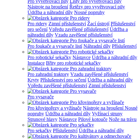
Pro vyvětvovací pily
Lišty pro vyvětvovací pily
Nástroje na broušení
Řetězy pro vyvětvovací pily
Údržba a náhradní díly
Nosné popruhy
Pro ridery
Zimní příslušenství
Žací ústrojí
Příslušenství
pro sečení
Vpředu zavěšené příslušenství
Údržba a
náhradní díly
Vzadu zavěšené příslušenství
Pro foukače a vysavače listí
Náhradní díly
Příslušenství
Pro robotické sekačky
Nástavce
Údržba a náhradní díly
Instalace
Břity pro robotické sekačky
Pro zahradní traktory
Vzadu zavěšené příslušenství
Kryty
Příslušenství pro sečení
Údržba a náhradní díly
Vpředu zavěšené příslušenství
Zimní příslušenství
Pro vysavače
Pro křovinořezy a vyžínače
Nástroje na broušení
Nosné
popruhy
Údržba a náhradní díly
Vyžínací struny
Strunové hlavy
Nástavce
Pilové kotouče
Nože na trávu
Pro sekačky
Příslušenství
Údržba a náhradní díly