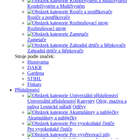
KombiSystém a MultiSystém
Rosiče a postřikovače
Rozbrušovací stroje
Zametače
Zahradní drtiče a štěpkovače
Stroje podle značek:
Husqvarna
DAKR
Gardena
STIHL
Fiskars
Příslušenství
Univerzální příslušenství
Kanystry
Oleje, maziva a
paliva
Lesnické nářadí
Oděvy
Akumulátory a nabíječky
Pro vysokotlaké čističe