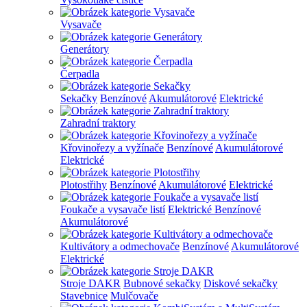
Vysavače
Generátory
Čerpadla
Sekačky
Benzínové
Akumulátorové
Elektrické
Zahradní traktory
Křovinořezy a vyžínače
Benzínové
Akumulátorové
Elektrické
Plotostřihy
Benzínové
Akumulátorové
Elektrické
Foukače a vysavače listí
Elektrické
Benzínové
Akumulátorové
Kultivátory a odmechovače
Benzínové
Akumulátorové
Elektrické
Stroje DAKR
Bubnové sekačky
Diskové sekačky
Stavebnice
Mulčovače