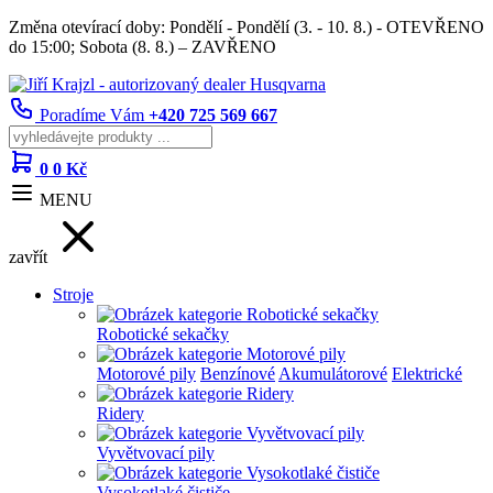
Změna otevírací doby: Pondělí - Pondělí (3. - 10. 8.) - OTEVŘENO
do 15:00; Sobota (8. 8.) – ZAVŘENO
Poradíme Vám
+420 725 569 667
0
0 Kč
MENU
zavřít
Stroje
Robotické sekačky
Motorové pily
Benzínové
Akumulátorové
Elektrické
Ridery
Vyvětvovací pily
Vysokotlaké čističe