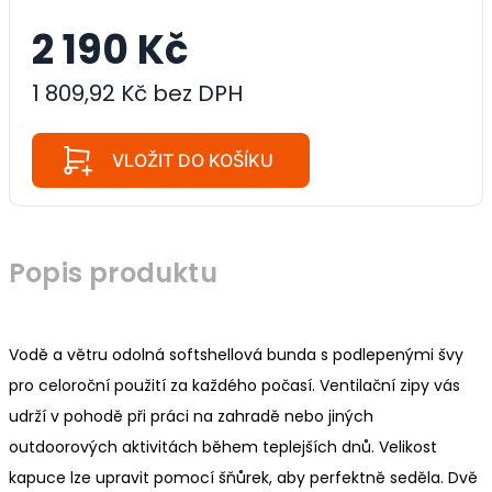
2 190 Kč
1 809,92 Kč bez DPH
VLOŽIT DO KOŠÍKU
Popis produktu
Vodě a větru odolná softshellová bunda s podlepenými švy
pro celoroční použití za každého počasí. Ventilační zipy vás
udrží v pohodě při práci na zahradě nebo jiných
outdoorových aktivitách během teplejších dnů. Velikost
kapuce lze upravit pomocí šňůrek, aby perfektně seděla. Dvě