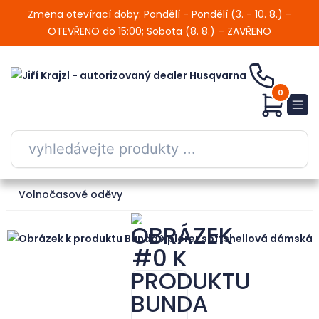
Změna otevírací doby: Pondělí - Pondělí (3. - 10. 8.) -
OTEVŘENO do 15:00; Sobota (8. 8.) – ZAVŘENO
0
Volnočasové oděvy