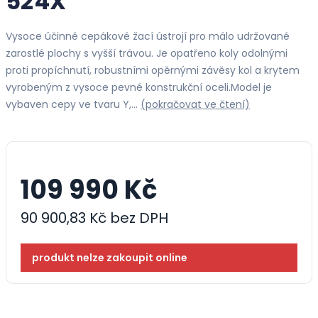
524X
Vysoce účinné cepákové žací ústrojí pro málo udržované
zarostlé plochy s vyšší trávou. Je opatřeno koly odolnými
proti propíchnutí, robustními opěrnými závěsy kol a krytem
vyrobeným z vysoce pevné konstrukční oceli.Model je
vybaven cepy ve tvaru Y,…
(pokračovat ve čtení)
109 990 Kč
90 900,83 Kč bez DPH
produkt nelze zakoupit online