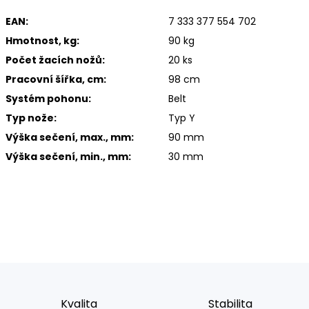
EAN:
7 333 377 554 702
Hmotnost, kg:
90 kg
Počet žacích nožů:
20 ks
Pracovní šířka, cm:
98 cm
Systém pohonu:
Belt
Typ nože:
Typ Y
Výška sečení, max., mm:
90 mm
Výška sečení, min., mm:
30 mm
Kvalita
Stabilita