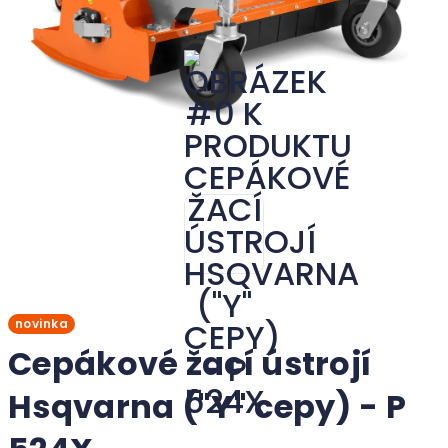
novinka
Cepákové žací ústrojí
Hsqvarna ("Y" cepy) - P