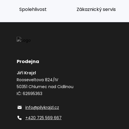
Spolehlivost
Zákaznický servis
Prodejna
Jiří Krajzl
Rooseveltova 824/IV
50351 Chlumec nad Cidlinou
IČ: 62695363
info@pilykrajzl.cz
+420 725 569 667