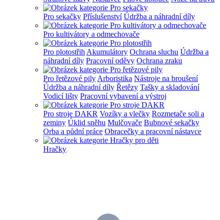
Pro sekačky
Příslušenství
Údržba a náhradní díly
Pro kultivátory a odmechovače
Pro plotostřih
Akumulátory
Ochrana sluchu
Údržba a
náhradní díly
Pracovní oděvy
Ochrana zraku
Pro řetězové pily
Arboristika
Nástroje na broušení
Údržba a náhradní díly
Řetězy
Tašky a skladování
Vodicí lišty
Pracovní vybavení a výstroj
Pro stroje DAKR
Vozíky a vlečky
Rozmetače soli a
zeminy
Úklid sněhu
Mulčovače
Bubnové sekačky
Orba a půdní práce
Obracečky a pracovní nástavce
Hračky