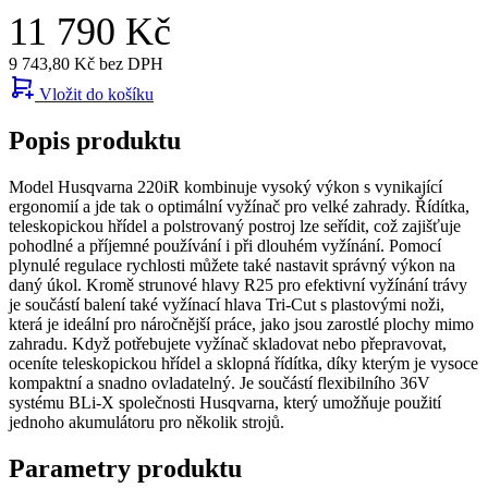
11 790 Kč
9 743,80 Kč bez DPH
Vložit do košíku
Popis produktu
Model Husqvarna 220iR kombinuje vysoký výkon s vynikající
ergonomií a jde tak o optimální vyžínač pro velké zahrady. Řídítka,
teleskopickou hřídel a polstrovaný postroj lze seřídit, což zajišťuje
pohodlné a příjemné používání i při dlouhém vyžínání. Pomocí
plynulé regulace rychlosti můžete také nastavit správný výkon na
daný úkol. Kromě strunové hlavy R25 pro efektivní vyžínání trávy
je součástí balení také vyžínací hlava Tri-Cut s plastovými noži,
která je ideální pro náročnější práce, jako jsou zarostlé plochy mimo
zahradu. Když potřebujete vyžínač skladovat nebo přepravovat,
oceníte teleskopickou hřídel a sklopná řídítka, díky kterým je vysoce
kompaktní a snadno ovladatelný. Je součástí flexibilního 36V
systému BLi-X společnosti Husqvarna, který umožňuje použití
jednoho akumulátoru pro několik strojů.
Parametry produktu