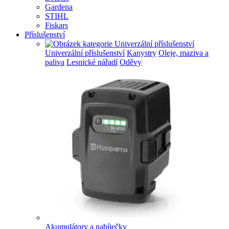
Gardena
STIHL
Fiskars
Příslušenství
Univerzální příslušenství
Kanystry
Oleje, maziva a
paliva
Lesnické nářadí
Oděvy
Akumulátory a nabíječky