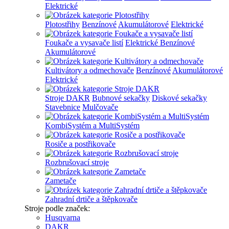
Elektrické
Plotostřihy
Benzínové
Akumulátorové
Elektrické
Foukače a vysavače listí
Elektrické
Benzínové
Akumulátorové
Kultivátory a odmechovače
Benzínové
Akumulátorové
Elektrické
Stroje DAKR
Bubnové sekačky
Diskové sekačky
Stavebnice
Mulčovače
KombiSystém a MultiSystém
Rosiče a postřikovače
Rozbrušovací stroje
Zametače
Zahradní drtiče a štěpkovače
Stroje podle značek:
Husqvarna
DAKR