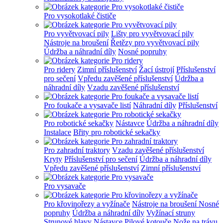
Pro vysokotlaké čističe
Pro vyvětvovací pily
Lišty pro vyvětvovací pily
Nástroje na broušení
Řetězy pro vyvětvovací pily
Údržba a náhradní díly
Nosné popruhy
Pro ridery
Zimní příslušenství
Žací ústrojí
Příslušenství
pro sečení
Vpředu zavěšené příslušenství
Údržba a
náhradní díly
Vzadu zavěšené příslušenství
Pro foukače a vysavače listí
Náhradní díly
Příslušenství
Pro robotické sekačky
Nástavce
Údržba a náhradní díly
Instalace
Břity pro robotické sekačky
Pro zahradní traktory
Vzadu zavěšené příslušenství
Kryty
Příslušenství pro sečení
Údržba a náhradní díly
Vpředu zavěšené příslušenství
Zimní příslušenství
Pro vysavače
Pro křovinořezy a vyžínače
Nástroje na broušení
Nosné
popruhy
Údržba a náhradní díly
Vyžínací struny
Strunové hlavy
Nástavce
Pilové kotouče
Nože na trávu