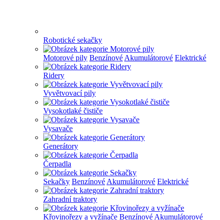
Robotické sekačky
Motorové pily
Benzínové
Akumulátorové
Elektrické
Ridery
Vyvětvovací pily
Vysokotlaké čističe
Vysavače
Generátory
Čerpadla
Sekačky
Benzínové
Akumulátorové
Elektrické
Zahradní traktory
Křovinořezy a vyžínače
Benzínové
Akumulátorové