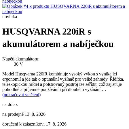
novinka
HUSQVARNA 220iR s
akumulátorem a nabíječkou
Napětí akumulátoru:
36 V
Model Husqvarna 220iR kombinuje vysoký výkon s vynikající
ergonomií a jde tak o optimální vyžínač pro velké zahrady. Řídítka,
teleskopickou hřídel a polstrovaný postroj lze seřídit, což zajišťuje
pohodlné a příjemné používání i při dlouhém vyžínání.…
(pokračovat ve čtení)
na dotaz
na prodejně 13. 8. 2026
doručení k zákazníkovi 17. 8. 2026