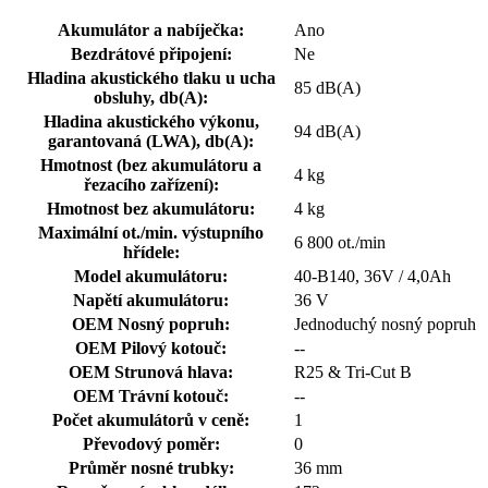
Akumulátor a nabíječka:
Ano
Bezdrátové připojení:
Ne
Hladina akustického tlaku u ucha
85 dB(A)
obsluhy, db(A):
Hladina akustického výkonu,
94 dB(A)
garantovaná (LWA), db(A):
Hmotnost (bez akumulátoru a
4 kg
řezacího zařízení):
Hmotnost bez akumulátoru:
4 kg
Maximální ot./min. výstupního
6 800 ot./min
hřídele:
Model akumulátoru:
40-B140, 36V / 4,0Ah
Napětí akumulátoru:
36 V
OEM Nosný popruh:
Jednoduchý nosný popruh
OEM Pilový kotouč:
--
OEM Strunová hlava:
R25 & Tri-Cut B
OEM Trávní kotouč:
--
Počet akumulátorů v ceně:
1
Převodový poměr:
0
Průměr nosné trubky:
36 mm