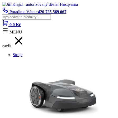
Poradíme Vám
+420 725 569 667
0
0 Kč
MENU
zavřít
Stroje