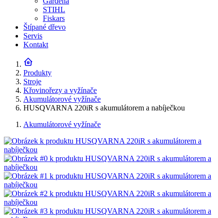
Gardena
STIHL
Fiskars
Štípané dřevo
Servis
Kontakt
Produkty
Stroje
Křovinořezy a vyžínače
Akumulátorové vyžínače
HUSQVARNA 220iR s akumulátorem a nabíječkou
Akumulátorové vyžínače