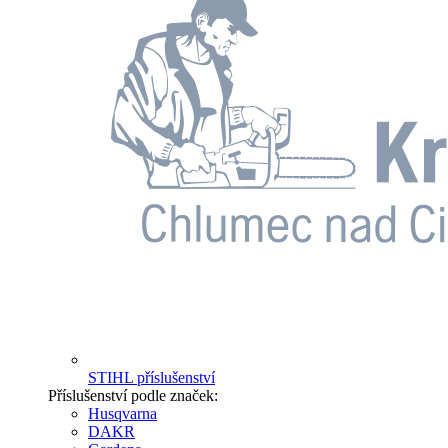
STIHL příslušenství
Příslušenství podle značek:
Husqvarna
DAKR