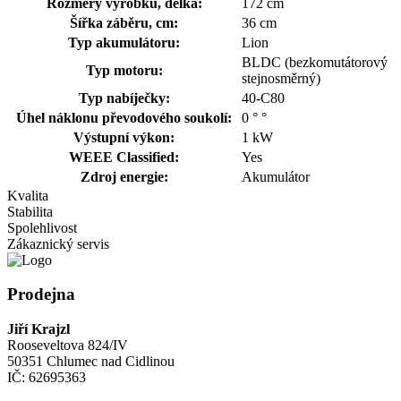
Rozměry výrobku, délka:
172 cm
Šířka záběru, cm:
36 cm
Typ akumulátoru:
Lion
BLDC (bezkomutátorový
Typ motoru:
stejnosměrný)
Typ nabíječky:
40-C80
Úhel náklonu převodového soukolí:
0 ° °
Výstupní výkon:
1 kW
WEEE Classified:
Yes
Zdroj energie:
Akumulátor
Kvalita
Stabilita
Spolehlivost
Zákaznický servis
Prodejna
Jiří Krajzl
Rooseveltova 824/IV
50351 Chlumec nad Cidlinou
IČ: 62695363