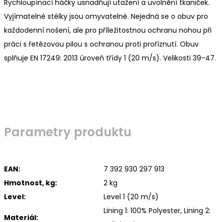
Rychloupínací háčky usnadňují utažení a uvolnění tkaniček.
Vyjímatelné stélky jsou omyvatelné. Nejedná se o obuv pro
každodenní nošení, ale pro příležitostnou ochranu nohou při
práci s řetězovou pilou s ochranou proti proříznutí. Obuv
splňuje EN 17249: 2013 úroveň třídy 1 (20 m/s). Velikosti 39-47.
Parametry produktu
EAN:
7 392 930 297 913
Hmotnost, kg:
2 kg
Level:
Level 1 (20 m/s)
Lining 1: 100% Polyester, Lining 2:
Materiál: