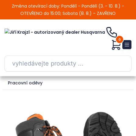
Změna otevírací doby: Pondělí - Pondělí (3. - 10. 8.) -
OTEVŘENO do 15:00; Sobota (8. 8.) – ZAVŘENO
0
Pracovní oděvy