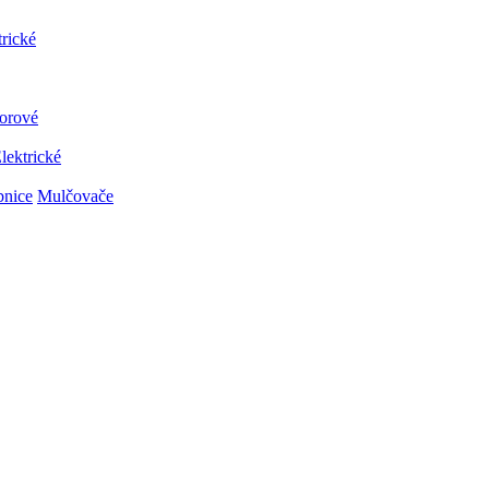
trické
orové
lektrické
bnice
Mulčovače