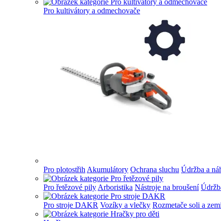
Pro kultivátory a odmechovače
Pro plotostřih
Akumulátory
Ochrana sluchu
Údržba a náh
Pro řetězové pily
Arboristika
Nástroje na broušení
Údržba
Pro stroje DAKR
Vozíky a vlečky
Rozmetače soli a zem