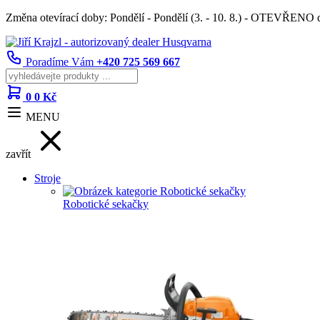
Změna otevírací doby: Pondělí - Pondělí (3. - 10. 8.) - OTEVŘENO
Poradíme Vám
+420 725 569 667
0
0 Kč
MENU
zavřít
Stroje
Robotické sekačky