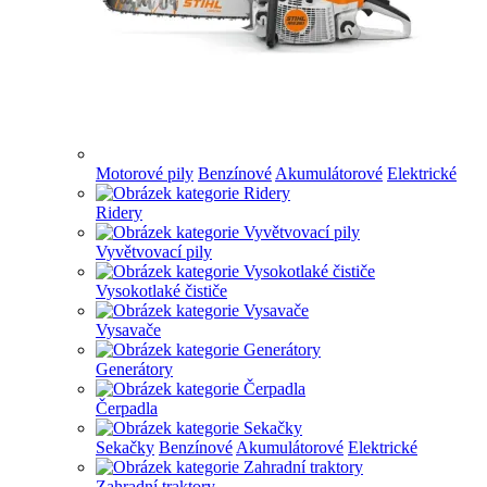
Motorové pily
Benzínové
Akumulátorové
Elektrické
Ridery
Vyvětvovací pily
Vysokotlaké čističe
Vysavače
Generátory
Čerpadla
Sekačky
Benzínové
Akumulátorové
Elektrické
Zahradní traktory