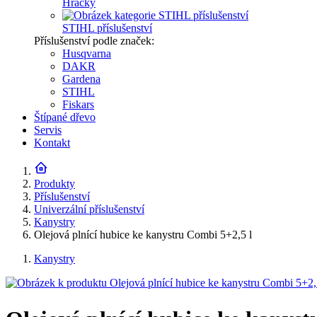
Hračky
STIHL příslušenství
Příslušenství podle značek:
Husqvarna
DAKR
Gardena
STIHL
Fiskars
Štípané dřevo
Servis
Kontakt
Produkty
Příslušenství
Univerzální příslušenství
Kanystry
Olejová plnící hubice ke kanystru Combi 5+2,5 l
Kanystry