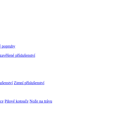
 popruhy
avěšené příslušenství
ušenství
Zimní příslušenství
ce
Pilové kotouče
Nože na trávu