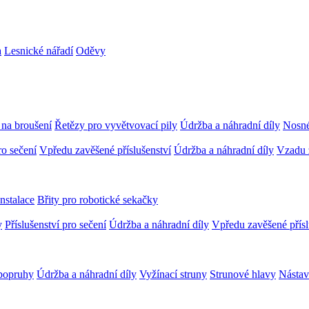
a
Lesnické nářadí
Oděvy
 na broušení
Řetězy pro vyvětvovací pily
Údržba a náhradní díly
Nosné
ro sečení
Vpředu zavěšené příslušenství
Údržba a náhradní díly
Vzadu z
Instalace
Břity pro robotické sekačky
y
Příslušenství pro sečení
Údržba a náhradní díly
Vpředu zavěšené přísl
popruhy
Údržba a náhradní díly
Vyžínací struny
Strunové hlavy
Nástav