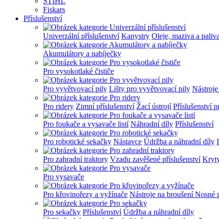
STIHL
Fiskars
Příslušenství
Univerzální příslušenství
Kanystry
Oleje, maziva a paliv
Akumulátory a nabíječky
Pro vysokotlaké čističe
Pro vyvětvovací pily
Lišty pro vyvětvovací pily
Nástroje
Pro ridery
Zimní příslušenství
Žací ústrojí
Příslušenství p
Pro foukače a vysavače listí
Náhradní díly
Příslušenství
Pro robotické sekačky
Nástavce
Údržba a náhradní díly
Pro zahradní traktory
Vzadu zavěšené příslušenství
Kryt
Pro vysavače
Pro křovinořezy a vyžínače
Nástroje na broušení
Nosné 
Pro sekačky
Příslušenství
Údržba a náhradní díly