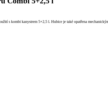
ru Combi 5+2,5 l
použití s kombi kanystrem 5+2,5 l. Hubice je také opatřena mechanick