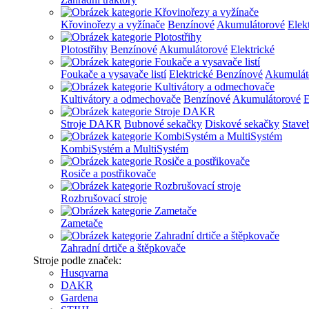
Křovinořezy a vyžínače
Benzínové
Akumulátorové
Elek
Plotostřihy
Benzínové
Akumulátorové
Elektrické
Foukače a vysavače listí
Elektrické
Benzínové
Akumulát
Kultivátory a odmechovače
Benzínové
Akumulátorové
E
Stroje DAKR
Bubnové sekačky
Diskové sekačky
Stave
KombiSystém a MultiSystém
Rosiče a postřikovače
Rozbrušovací stroje
Zametače
Zahradní drtiče a štěpkovače
Stroje podle značek:
Husqvarna
DAKR
Gardena