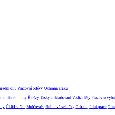
radní díly
Pracovní oděvy
Ochrana zraku
 a náhradní díly
Řetězy
Tašky a skladování
Vodicí lišty
Pracovní vybav
iny
Úklid sněhu
Mulčovače
Bubnové sekačky
Orba a půdní práce
Obra