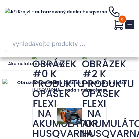
0
Akumulátory a nabíječky