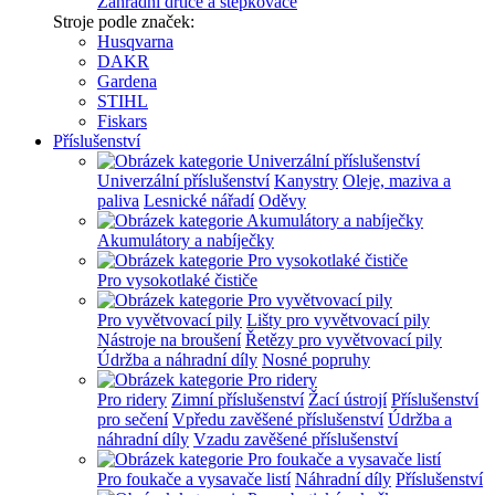
Zahradní drtiče a štěpkovače
Stroje podle značek:
Husqvarna
DAKR
Gardena
STIHL
Fiskars
Příslušenství
Univerzální příslušenství
Kanystry
Oleje, maziva a
paliva
Lesnické nářadí
Oděvy
Akumulátory a nabíječky
Pro vysokotlaké čističe
Pro vyvětvovací pily
Lišty pro vyvětvovací pily
Nástroje na broušení
Řetězy pro vyvětvovací pily
Údržba a náhradní díly
Nosné popruhy
Pro ridery
Zimní příslušenství
Žací ústrojí
Příslušenství
pro sečení
Vpředu zavěšené příslušenství
Údržba a
náhradní díly
Vzadu zavěšené příslušenství
Pro foukače a vysavače listí
Náhradní díly
Příslušenství