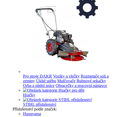
Pro stroje DAKR
Vozíky a vlečky
Rozmetače soli a
zeminy
Úklid sněhu
Mulčovače
Bubnové sekačky
Orba a půdní práce
Obracečky a pracovní nástavce
Hračky
STIHL příslušenství
Příslušenství podle značek:
Husqvarna