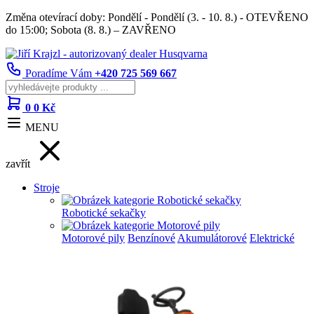
Změna otevírací doby: Pondělí - Pondělí (3. - 10. 8.) - OTEVŘENO
do 15:00; Sobota (8. 8.) – ZAVŘENO
Poradíme Vám
+420 725 569 667
0
0 Kč
MENU
zavřít
Stroje
Robotické sekačky
Motorové pily
Benzínové
Akumulátorové
Elektrické