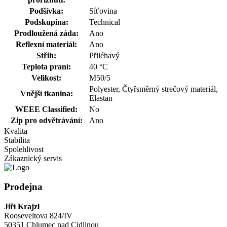
Podšívka:
Síťovina
Podskupina:
Technical
Prodloužená záda:
Ano
Reflexní materiál:
Ano
Střih:
Přiléhavý
Teplota praní:
40 °C
Velikost:
M50/5
Polyester, Čtyřsměrný strečový materiál,
Vnější tkanina:
Elastan
WEEE Classified:
No
Zip pro odvětrávání:
Ano
Kvalita
Stabilita
Spolehlivost
Zákaznický servis
Prodejna
Jiří Krajzl
Rooseveltova 824/IV
50351 Chlumec nad Cidlinou