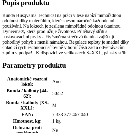
Popis produktu
Bunda Husqvarna Technical na práci v lese nabízí mimořádnou
odolnost díky materiálům, které snesou náročné každodenní
používání. Na loktech je zesílena mimořádně odolnou tkaninou
Dyneema®, která prodlužuje životnost. Přiléhavý střih s
nastavovacími prvky a čtyřsměrná strečová tkanina zajišťují
pohodlný pohyb s menší námahou. Regulace teploty je snadná díky
chladicí rychleschnoucí síťovině v horní části zad a odvětrávacím
zipům v podpaží. K dispozici ve velikostech S–XXL, pánský střih.
Parametry produktu
Anatomické vsazení
Ano
loktů:
Bunda / kalhoty [44-
50/52
62]:
Bunda / kalhoty [XS-
M
XXL]:
EAN:
7 333 377 467 040
Hmotnost, kg:
1 kg
Ochrana proti
Ne
proříznutí: