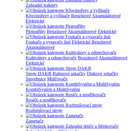
Zahradní traktory
Křovinořezy a vyžínače
Benzínové
Akumulátorové
Elektrické
Plotostřihy
Benzínové
Akumulátorové
Elektrické
Foukače a vysavače listí
Elektrické
Benzínové
Akumulátorové
Kultivátory a odmechovače
Benzínové
Akumulátorové
Elektrické
Stroje DAKR
Bubnové sekačky
Diskové sekačky
Stavebnice
Mulčovače
KombiSystém a MultiSystém
Rosiče a postřikovače
Rozbrušovací stroje
Zametače