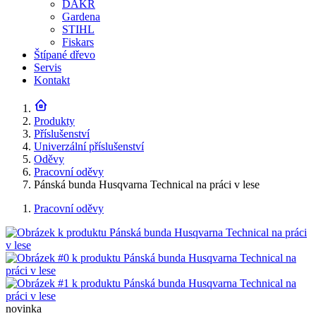
DAKR
Gardena
STIHL
Fiskars
Štípané dřevo
Servis
Kontakt
Produkty
Příslušenství
Univerzální příslušenství
Oděvy
Pracovní oděvy
Pánská bunda Husqvarna Technical na práci v lese
Pracovní oděvy
novinka