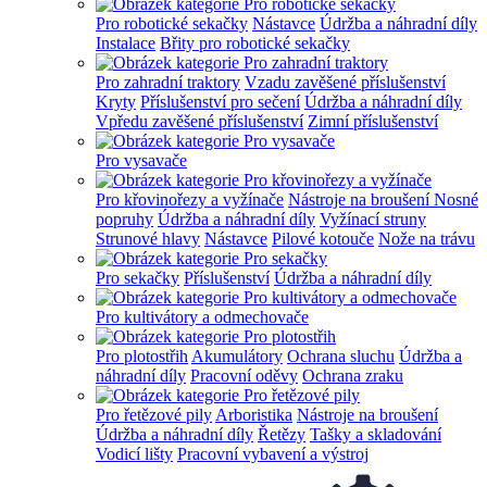
Pro robotické sekačky
Nástavce
Údržba a náhradní díly
Instalace
Břity pro robotické sekačky
Pro zahradní traktory
Vzadu zavěšené příslušenství
Kryty
Příslušenství pro sečení
Údržba a náhradní díly
Vpředu zavěšené příslušenství
Zimní příslušenství
Pro vysavače
Pro křovinořezy a vyžínače
Nástroje na broušení
Nosné
popruhy
Údržba a náhradní díly
Vyžínací struny
Strunové hlavy
Nástavce
Pilové kotouče
Nože na trávu
Pro sekačky
Příslušenství
Údržba a náhradní díly
Pro kultivátory a odmechovače
Pro plotostřih
Akumulátory
Ochrana sluchu
Údržba a
náhradní díly
Pracovní oděvy
Ochrana zraku
Pro řetězové pily
Arboristika
Nástroje na broušení
Údržba a náhradní díly
Řetězy
Tašky a skladování
Vodicí lišty
Pracovní vybavení a výstroj