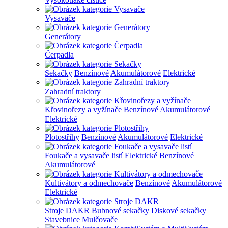
Vysavače
Generátory
Čerpadla
Sekačky
Benzínové
Akumulátorové
Elektrické
Zahradní traktory
Křovinořezy a vyžínače
Benzínové
Akumulátorové
Elektrické
Plotostřihy
Benzínové
Akumulátorové
Elektrické
Foukače a vysavače listí
Elektrické
Benzínové
Akumulátorové
Kultivátory a odmechovače
Benzínové
Akumulátorové
Elektrické
Stroje DAKR
Bubnové sekačky
Diskové sekačky
Stavebnice
Mulčovače