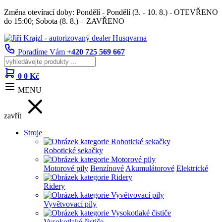
Změna otevírací doby: Pondělí - Pondělí (3. - 10. 8.) - OTEVŘENO
do 15:00; Sobota (8. 8.) – ZAVŘENO
Poradíme Vám
+420 725 569 667
0
0 Kč
MENU
zavřít
Stroje
Robotické sekačky
Motorové pily
Benzínové
Akumulátorové
Elektrické
Ridery
Vyvětvovací pily
Vysokotlaké čističe