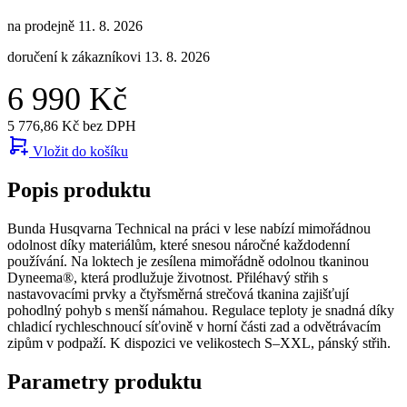
na prodejně 11. 8. 2026
doručení k zákazníkovi 13. 8. 2026
6 990 Kč
5 776,86 Kč bez DPH
Vložit do košíku
Popis produktu
Bunda Husqvarna Technical na práci v lese nabízí mimořádnou
odolnost díky materiálům, které snesou náročné každodenní
používání. Na loktech je zesílena mimořádně odolnou tkaninou
Dyneema®, která prodlužuje životnost. Přiléhavý střih s
nastavovacími prvky a čtyřsměrná strečová tkanina zajišťují
pohodlný pohyb s menší námahou. Regulace teploty je snadná díky
chladicí rychleschnoucí síťovině v horní části zad a odvětrávacím
zipům v podpaží. K dispozici ve velikostech S–XXL, pánský střih.
Parametry produktu