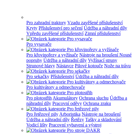
Pro zahradní traktory
Vzadu zavěšené příslušenství
Kryty
Příslušenství pro sečení
Údržba a náhradní díly
Vpředu zavěšené příslušenství
Zimní příslušenství
Pro vysavače
Pro křovinořezy a vyžínače
Nástroje na broušení
Nosné
popruhy
Údržba a náhradní díly
Vyžínací struny
Strunové hlavy
Nástavce
Pilové kotouče
Nože na trávu
Pro sekačky
Příslušenství
Údržba a náhradní díly
Pro kultivátory a odmechovače
Pro plotostřih
Akumulátory
Ochrana sluchu
Údržba a
náhradní díly
Pracovní oděvy
Ochrana zraku
Pro řetězové pily
Arboristika
Nástroje na broušení
Údržba a náhradní díly
Řetězy
Tašky a skladování
Vodicí lišty
Pracovní vybavení a výstroj