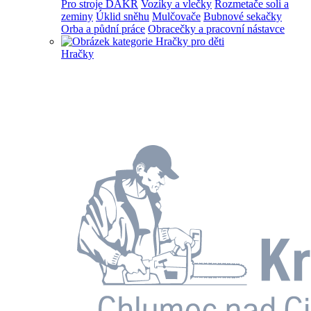
Pro stroje DAKR
Vozíky a vlečky
Rozmetače soli a
zeminy
Úklid sněhu
Mulčovače
Bubnové sekačky
Orba a půdní práce
Obracečky a pracovní nástavce
Hračky