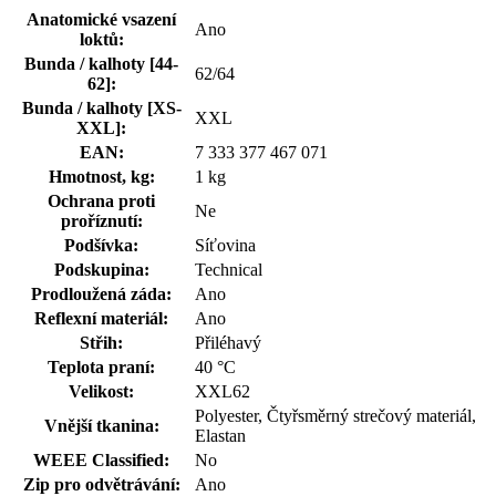
Anatomické vsazení
Ano
loktů:
Bunda / kalhoty [44-
62/64
62]:
Bunda / kalhoty [XS-
XXL
XXL]:
EAN:
7 333 377 467 071
Hmotnost, kg:
1 kg
Ochrana proti
Ne
proříznutí:
Podšívka:
Síťovina
Podskupina:
Technical
Prodloužená záda:
Ano
Reflexní materiál:
Ano
Střih:
Přiléhavý
Teplota praní:
40 °C
Velikost:
XXL62
Polyester, Čtyřsměrný strečový materiál,
Vnější tkanina:
Elastan
WEEE Classified:
No
Zip pro odvětrávání:
Ano