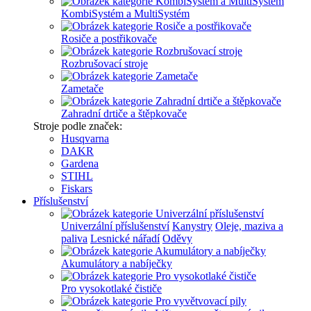
KombiSystém a MultiSystém
Rosiče a postřikovače
Rozbrušovací stroje
Zametače
Zahradní drtiče a štěpkovače
Stroje podle značek:
Husqvarna
DAKR
Gardena
STIHL
Fiskars
Příslušenství
Univerzální příslušenství
Kanystry
Oleje, maziva a
paliva
Lesnické nářadí
Oděvy
Akumulátory a nabíječky
Pro vysokotlaké čističe