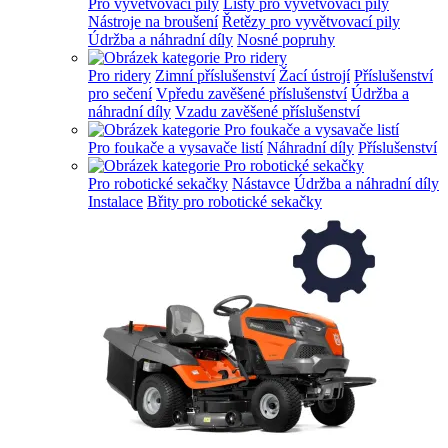
Pro vyvětvovací pily
Lišty pro vyvětvovací pily
Nástroje na broušení
Řetězy pro vyvětvovací pily
Údržba a náhradní díly
Nosné popruhy
Pro ridery
Zimní příslušenství
Žací ústrojí
Příslušenství
pro sečení
Vpředu zavěšené příslušenství
Údržba a
náhradní díly
Vzadu zavěšené příslušenství
Pro foukače a vysavače listí
Náhradní díly
Příslušenství
Pro robotické sekačky
Nástavce
Údržba a náhradní díly
Instalace
Břity pro robotické sekačky