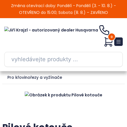
Změna otevírací doby: Pondělí - Pondělí (3. - 10. 8.) -
OTEVŘENO do 15:00; Sobota (8. 8.) – ZAVŘENO
0
Pro křovinořezy a vyžínače