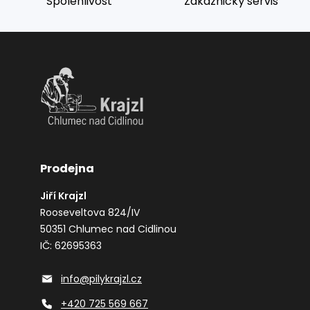
Spolehlivost
Zákaznický servis
Prodejna
Jiří Krajzl
Rooseveltova 824/IV
50351 Chlumec nad Cidlinou
IČ: 62695363
info@pilykrajzl.cz
+420 725 569 667