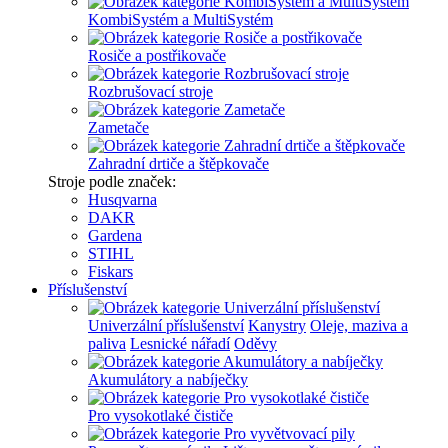
KombiSystém a MultiSystém
Rosiče a postřikovače
Rozbrušovací stroje
Zametače
Zahradní drtiče a štěpkovače
Stroje podle značek:
Husqvarna
DAKR
Gardena
STIHL
Fiskars
Příslušenství
Univerzální příslušenství
Kanystry
Oleje, maziva a
paliva
Lesnické nářadí
Oděvy
Akumulátory a nabíječky
Pro vysokotlaké čističe