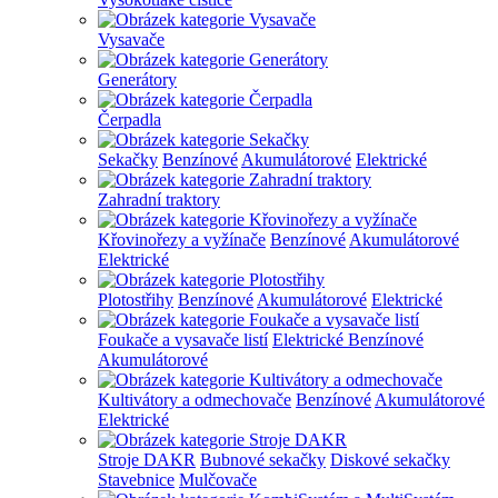
Vysavače
Generátory
Čerpadla
Sekačky
Benzínové
Akumulátorové
Elektrické
Zahradní traktory
Křovinořezy a vyžínače
Benzínové
Akumulátorové
Elektrické
Plotostřihy
Benzínové
Akumulátorové
Elektrické
Foukače a vysavače listí
Elektrické
Benzínové
Akumulátorové
Kultivátory a odmechovače
Benzínové
Akumulátorové
Elektrické
Stroje DAKR
Bubnové sekačky
Diskové sekačky
Stavebnice
Mulčovače