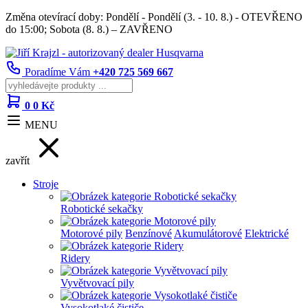
Změna otevírací doby: Pondělí - Pondělí (3. - 10. 8.) - OTEVŘENO
do 15:00; Sobota (8. 8.) – ZAVŘENO
Poradíme Vám
+420 725 569 667
0
0 Kč
MENU
zavřít
Stroje
Robotické sekačky
Motorové pily
Benzínové
Akumulátorové
Elektrické
Ridery
Vyvětvovací pily
Vysokotlaké čističe