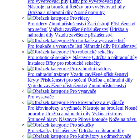
Pro vyvětvovací pily
Lišty pro vyvětvovací pily
Nástroje na broušení
Řetězy pro vyvětvovací pily
Údržba a náhradní díly
Nosné popruhy
Pro ridery
Zimní příslušenství
Žací ústrojí
Příslušenství
pro sečení
Vpředu zavěšené příslušenství
Údržba a
náhradní díly
Vzadu zavěšené příslušenství
Pro foukače a vysavače listí
Náhradní díly
Příslušenství
Pro robotické sekačky
Nástavce
Údržba a náhradní díly
Instalace
Břity pro robotické sekačky
Pro zahradní traktory
Vzadu zavěšené příslušenství
Kryty
Příslušenství pro sečení
Údržba a náhradní díly
Vpředu zavěšené příslušenství
Zimní příslušenství
Pro vysavače
Pro křovinořezy a vyžínače
Nástroje na broušení
Nosné
popruhy
Údržba a náhradní díly
Vyžínací struny
Strunové hlavy
Nástavce
Pilové kotouče
Nože na trávu
Pro sekačky
Příslušenství
Údržba a náhradní díly