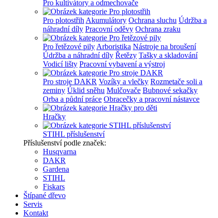
Pro kultivátory a odmechovače
Pro plotostřih
Akumulátory
Ochrana sluchu
Údržba a
náhradní díly
Pracovní oděvy
Ochrana zraku
Pro řetězové pily
Arboristika
Nástroje na broušení
Údržba a náhradní díly
Řetězy
Tašky a skladování
Vodicí lišty
Pracovní vybavení a výstroj
Pro stroje DAKR
Vozíky a vlečky
Rozmetače soli a
zeminy
Úklid sněhu
Mulčovače
Bubnové sekačky
Orba a půdní práce
Obracečky a pracovní nástavce
Hračky
STIHL příslušenství
Příslušenství podle značek:
Husqvarna
DAKR
Gardena
STIHL
Fiskars
Štípané dřevo
Servis
Kontakt