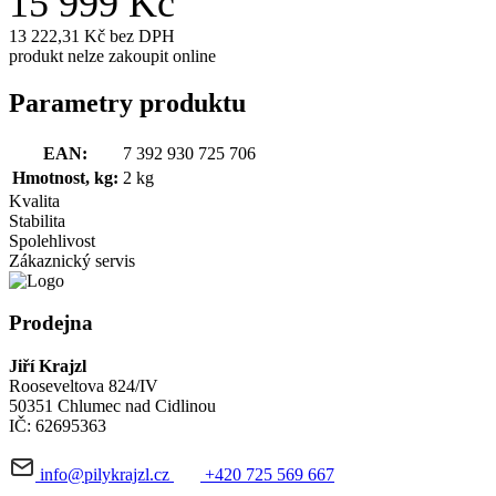
15 999 Kč
13 222,31 Kč bez DPH
produkt nelze zakoupit online
Parametry produktu
EAN:
7 392 930 725 706
Hmotnost, kg:
2 kg
Kvalita
Stabilita
Spolehlivost
Zákaznický servis
Prodejna
Jiří Krajzl
Rooseveltova 824/IV
50351 Chlumec nad Cidlinou
IČ: 62695363
info@pilykrajzl.cz
+420 725 569 667