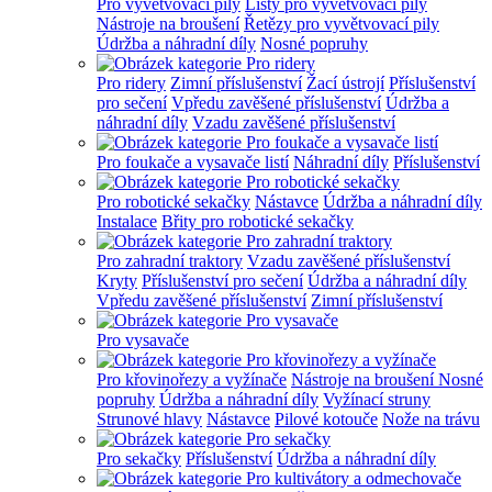
Pro vyvětvovací pily
Lišty pro vyvětvovací pily
Nástroje na broušení
Řetězy pro vyvětvovací pily
Údržba a náhradní díly
Nosné popruhy
Pro ridery
Zimní příslušenství
Žací ústrojí
Příslušenství
pro sečení
Vpředu zavěšené příslušenství
Údržba a
náhradní díly
Vzadu zavěšené příslušenství
Pro foukače a vysavače listí
Náhradní díly
Příslušenství
Pro robotické sekačky
Nástavce
Údržba a náhradní díly
Instalace
Břity pro robotické sekačky
Pro zahradní traktory
Vzadu zavěšené příslušenství
Kryty
Příslušenství pro sečení
Údržba a náhradní díly
Vpředu zavěšené příslušenství
Zimní příslušenství
Pro vysavače
Pro křovinořezy a vyžínače
Nástroje na broušení
Nosné
popruhy
Údržba a náhradní díly
Vyžínací struny
Strunové hlavy
Nástavce
Pilové kotouče
Nože na trávu
Pro sekačky
Příslušenství
Údržba a náhradní díly