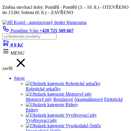
Změna otevírací doby: Pondělí - Pondělí (3. - 10. 8.) - OTEVŘENO
do 15:00; Sobota (8. 8.) – ZAVŘENO
Poradíme Vám
+420 725 569 667
0
0 Kč
MENU
zavřít
Stroje
Robotické sekačky
Motorové pily
Benzínové
Akumulátorové
Elektrické
Ridery
Vyvětvovací pily
Vysokotlaké čističe