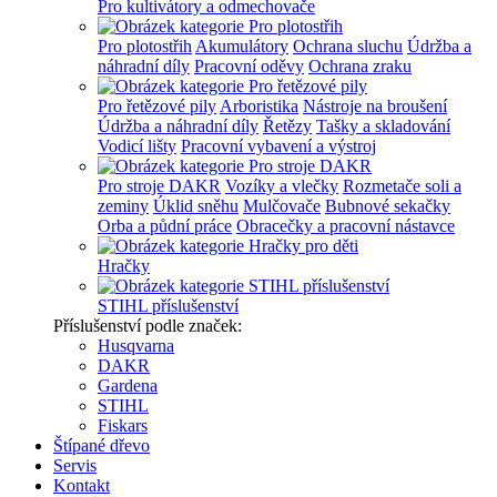
Pro kultivátory a odmechovače
Pro plotostřih
Akumulátory
Ochrana sluchu
Údržba a
náhradní díly
Pracovní oděvy
Ochrana zraku
Pro řetězové pily
Arboristika
Nástroje na broušení
Údržba a náhradní díly
Řetězy
Tašky a skladování
Vodicí lišty
Pracovní vybavení a výstroj
Pro stroje DAKR
Vozíky a vlečky
Rozmetače soli a
zeminy
Úklid sněhu
Mulčovače
Bubnové sekačky
Orba a půdní práce
Obracečky a pracovní nástavce
Hračky
STIHL příslušenství
Příslušenství podle značek:
Husqvarna
DAKR
Gardena
STIHL
Fiskars
Štípané dřevo
Servis
Kontakt