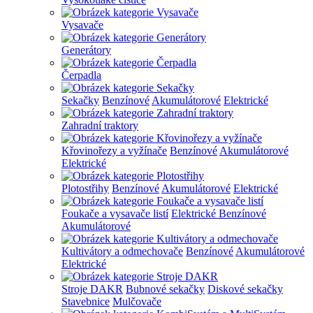
Vysavače
Generátory
Čerpadla
Sekačky
Benzínové
Akumulátorové
Elektrické
Zahradní traktory
Křovinořezy a vyžínače
Benzínové
Akumulátorové
Elektrické
Plotostřihy
Benzínové
Akumulátorové
Elektrické
Foukače a vysavače listí
Elektrické
Benzínové
Akumulátorové
Kultivátory a odmechovače
Benzínové
Akumulátorové
Elektrické
Stroje DAKR
Bubnové sekačky
Diskové sekačky
Stavebnice
Mulčovače