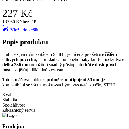
227 Kč
187,60 Kč bez DPH
Vložit do košíku
Popis produktu
Hubice s jemným kartáčem STIHL je určena pro
šetrné čištění
citlivých povrchů
, například čalouněného nábytku. Její
úzký tvar
a
délka 230 mm
umožňují snadný přístup i do
hůře dostupných
míst
a zajišťují důkladné vysávání.
Tato kartáčová hubice s
průměrem připojení 36 mm
je
kompatibilní se všemi mokro-suchými vysavači značky STIHL.
Kvalita
Stabilita
Spolehlivost
Zákaznický servis
Prodejna