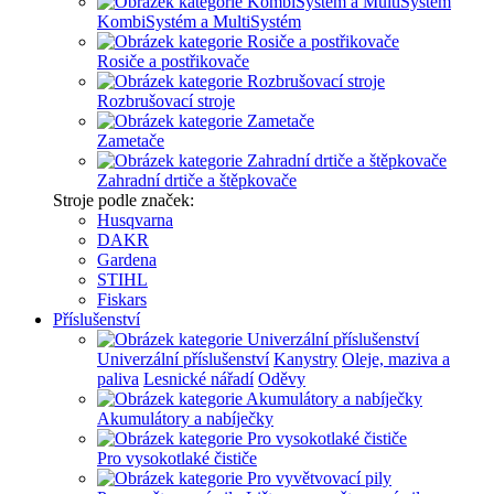
KombiSystém a MultiSystém
Rosiče a postřikovače
Rozbrušovací stroje
Zametače
Zahradní drtiče a štěpkovače
Stroje podle značek:
Husqvarna
DAKR
Gardena
STIHL
Fiskars
Příslušenství
Univerzální příslušenství
Kanystry
Oleje, maziva a
paliva
Lesnické nářadí
Oděvy
Akumulátory a nabíječky
Pro vysokotlaké čističe