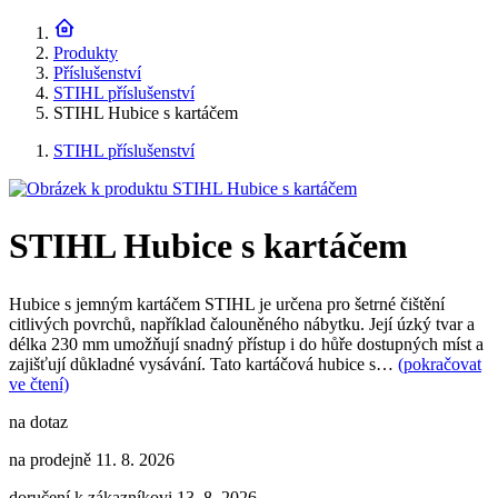
Produkty
Příslušenství
STIHL příslušenství
STIHL Hubice s kartáčem
STIHL příslušenství
STIHL Hubice s kartáčem
Hubice s jemným kartáčem STIHL je určena pro šetrné čištění
citlivých povrchů, například čalouněného nábytku. Její úzký tvar a
délka 230 mm umožňují snadný přístup i do hůře dostupných míst a
zajišťují důkladné vysávání. Tato kartáčová hubice s…
(pokračovat
ve čtení)
na dotaz
na prodejně 11. 8. 2026
doručení k zákazníkovi 13. 8. 2026