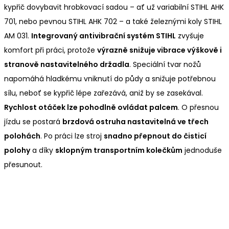
kypřič dovybavit hrobkovací sadou – ať už variabilní STIHL AHK
701, nebo pevnou STIHL AHK 702 – a také železnými koly STIHL
AM 031.
Integrovaný antivibrační systém STIHL
zvyšuje
komfort při práci, protože
výrazně snižuje vibrace výškově i
stranově nastavitelného držadla
. Speciální tvar nožů
napomáhá hladkému vniknutí do půdy a snižuje potřebnou
sílu, neboť se kypřič lépe zařezává, aniž by se zasekával.
Rychlost otáček lze pohodlně ovládat palcem
. O přesnou
jízdu se postará
brzdová ostruha nastavitelná ve třech
polohách
. Po práci lze stroj
snadno přepnout do čisticí
polohy
a díky
sklopným transportním kolečkům
jednoduše
přesunout.