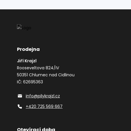
Prodejna
Jiří Krajzl
Rooseveltova 824/IV
50351 Chlumec nad Cidlinou
IČ: 62695363
info@pilykrajzl.cz
+420 725 569 667
Otevírací doba