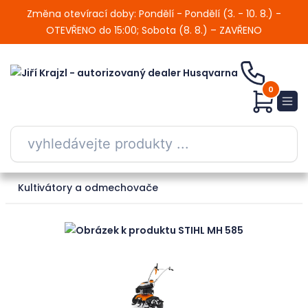
Změna otevírací doby: Pondělí - Pondělí (3. - 10. 8.) -
OTEVŘENO do 15:00; Sobota (8. 8.) – ZAVŘENO
0
Kultivátory a odmechovače