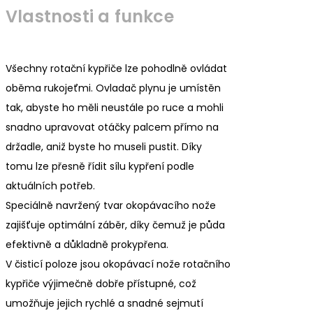
Vlastnosti a funkce
Všechny rotační kypřiče lze pohodlně ovládat
oběma rukojeťmi. Ovladač plynu je umístěn
tak, abyste ho měli neustále po ruce a mohli
snadno upravovat otáčky palcem přímo na
držadle, aniž byste ho museli pustit. Díky
tomu lze přesně řídit sílu kypření podle
aktuálních potřeb.
Speciálně navržený tvar okopávacího nože
zajišťuje optimální záběr, díky čemuž je půda
efektivně a důkladně prokypřena.
V čisticí poloze jsou okopávací nože rotačního
kypřiče výjimečně dobře přístupné, což
umožňuje jejich rychlé a snadné sejmutí