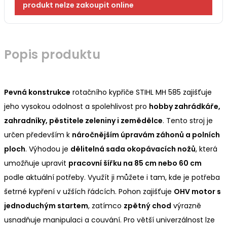
produkt nelze zakoupit online
Popis produktu
Pevná konstrukce
rotačního kypřiče STIHL MH 585 zajišťuje
jeho vysokou odolnost a spolehlivost pro
hobby zahrádkáře,
zahradníky, pěstitele zeleniny i zemědělce
. Tento stroj je
určen především k
náročnějším úpravám záhonů a polních
ploch
. Výhodou je
dělitelná sada okopávacích nožů
, která
umožňuje upravit
pracovní šířku na 85 cm nebo 60 cm
podle aktuální potřeby. Využít ji můžete i tam, kde je potřeba
šetrné kypření v užších řádcích. Pohon zajišťuje
OHV motor s
jednoduchým startem
, zatímco
zpětný chod
výrazně
usnadňuje manipulaci a couvání. Pro větší univerzálnost lze