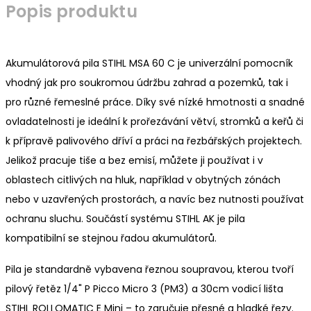
Popis produktu
Akumulátorová pila STIHL MSA 60 C je univerzální pomocník
vhodný jak pro soukromou údržbu zahrad a pozemků, tak i
pro různé řemeslné práce. Díky své nízké hmotnosti a snadné
ovladatelnosti je ideální k prořezávání větví, stromků a keřů či
k přípravě palivového dříví a práci na řezbářských projektech.
Jelikož pracuje tiše a bez emisí, můžete ji používat i v
oblastech citlivých na hluk, například v obytných zónách
nebo v uzavřených prostorách, a navíc bez nutnosti používat
ochranu sluchu. Součástí systému STIHL AK je pila
kompatibilní se stejnou řadou akumulátorů.
Pila je standardně vybavena řeznou soupravou, kterou tvoří
pilový řetěz 1/4" P Picco Micro 3 (PM3) a 30cm vodicí lišta
STIHL ROLLOMATIC E Mini – to zaručuje přesné a hladké řezy.