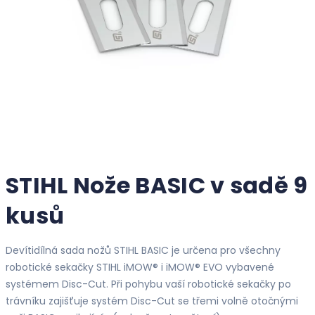
STIHL Nože BASIC v sadě 9
kusů
Devítidílná sada nožů STIHL BASIC je určena pro všechny
robotické sekačky STIHL iMOW® i iMOW® EVO vybavené
systémem Disc-Cut. Při pohybu vaší robotické sekačky po
trávníku zajišťuje systém Disc-Cut se třemi volně otočnými