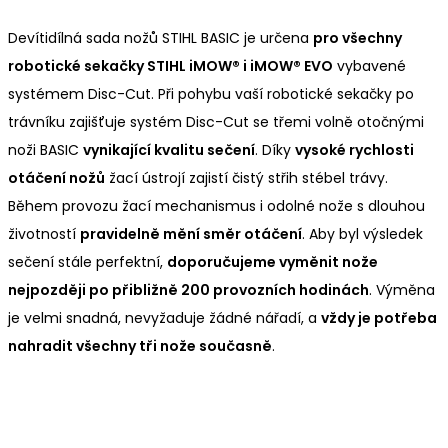
Devítidílná sada nožů STIHL BASIC je určena
pro všechny
robotické sekačky STIHL iMOW® i iMOW® EVO
vybavené
systémem Disc-Cut. Při pohybu vaší robotické sekačky po
trávníku zajišťuje systém Disc-Cut se třemi volně otočnými
noži BASIC
vynikající kvalitu sečení
. Díky
vysoké rychlosti
otáčení nožů
žací ústrojí zajistí čistý střih stébel trávy.
Během provozu žací mechanismus i odolné nože s dlouhou
životností
pravidelně mění směr otáčení
. Aby byl výsledek
sečení stále perfektní,
doporučujeme vyměnit nože
nejpozději po přibližně 200 provozních hodinách
. Výměna
je velmi snadná, nevyžaduje žádné nářadí, a
vždy je potřeba
nahradit všechny tři nože současně
.