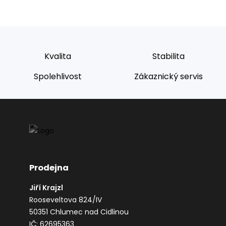
Kvalita
Stabilita
Spolehlivost
Zákaznický servis
Prodejna
Jiří Krajzl
Rooseveltova 824/IV
50351 Chlumec nad Cidlinou
IČ: 62695363