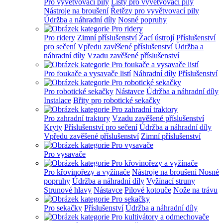
Pro vyvětvovací pily
Lišty pro vyvětvovací pily
Nástroje na broušení
Řetězy pro vyvětvovací pily
Údržba a náhradní díly
Nosné popruhy
Pro ridery
Zimní příslušenství
Žací ústrojí
Příslušenství
pro sečení
Vpředu zavěšené příslušenství
Údržba a
náhradní díly
Vzadu zavěšené příslušenství
Pro foukače a vysavače listí
Náhradní díly
Příslušenství
Pro robotické sekačky
Nástavce
Údržba a náhradní díly
Instalace
Břity pro robotické sekačky
Pro zahradní traktory
Vzadu zavěšené příslušenství
Kryty
Příslušenství pro sečení
Údržba a náhradní díly
Vpředu zavěšené příslušenství
Zimní příslušenství
Pro vysavače
Pro křovinořezy a vyžínače
Nástroje na broušení
Nosné
popruhy
Údržba a náhradní díly
Vyžínací struny
Strunové hlavy
Nástavce
Pilové kotouče
Nože na trávu
Pro sekačky
Příslušenství
Údržba a náhradní díly