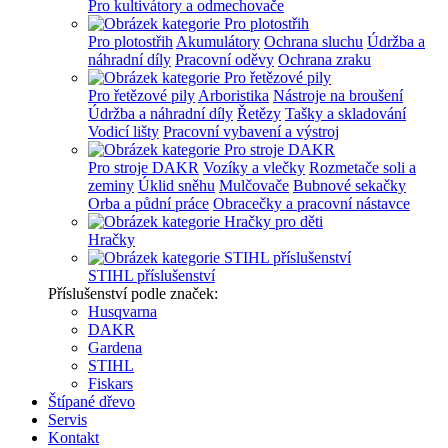
Pro kultivátory a odmechovače
Pro plotostřih
Akumulátory
Ochrana sluchu
Údržba a
náhradní díly
Pracovní oděvy
Ochrana zraku
Pro řetězové pily
Arboristika
Nástroje na broušení
Údržba a náhradní díly
Řetězy
Tašky a skladování
Vodicí lišty
Pracovní vybavení a výstroj
Pro stroje DAKR
Vozíky a vlečky
Rozmetače soli a
zeminy
Úklid sněhu
Mulčovače
Bubnové sekačky
Orba a půdní práce
Obracečky a pracovní nástavce
Hračky
STIHL příslušenství
Příslušenství podle značek:
Husqvarna
DAKR
Gardena
STIHL
Fiskars
Štípané dřevo
Servis
Kontakt