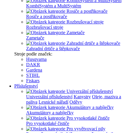
KombiSystém a MultiSystém
Rosiče a postřikovače
Rozbrušovací stroje
Zametače
Zahradní drtiče a štěpkovače
Stroje podle značek:
Husqvarna
DAKR
Gardena
STIHL
Fiskars
Příslušenství
Univerzální příslušenství
Kanystry
Oleje, maziva a
paliva
Lesnické nářadí
Oděvy
Akumulátory a nabíječky
Pro vysokotlaké čističe