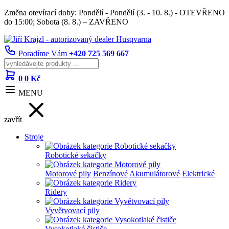
Změna otevírací doby: Pondělí - Pondělí (3. - 10. 8.) - OTEVŘENO
do 15:00; Sobota (8. 8.) – ZAVŘENO
Poradíme Vám
+420 725 569 667
0
0 Kč
MENU
zavřít
Stroje
Robotické sekačky
Motorové pily
Benzínové
Akumulátorové
Elektrické
Ridery
Vyvětvovací pily
Vysokotlaké čističe