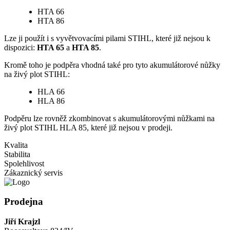
HTA 66
HTA 86
Lze ji použít i s vyvětvovacími pilami STIHL, které již nejsou k
dispozici:
HTA 65
a
HTA 85
.
Kromě toho je podpěra vhodná také pro tyto akumulátorové nůžky
na živý plot STIHL:
HLA 66
HLA 86
Podpěru lze rovněž zkombinovat s akumulátorovými nůžkami na
živý plot STIHL HLA 85, které již nejsou v prodeji.
Kvalita
Stabilita
Spolehlivost
Zákaznický servis
Prodejna
Jiří Krajzl