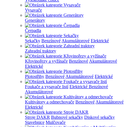
Vysavače
Generátory
Čerpadla
Sekačky
Benzínové
Akumulátorové
Elektrické
Zahradní traktory
Křovinořezy a vyžínače
Benzínové
Akumulátorové
Elektrické
Plotostřihy
Benzínové
Akumulátorové
Elektrické
Foukače a vysavače listí
Elektrické
Benzínové
Akumulátorové
Kultivátory a odmechovače
Benzínové
Akumulátorové
Elektrické
Stroje DAKR
Bubnové sekačky
Diskové sekačky
Stavebnice
Mulčovače