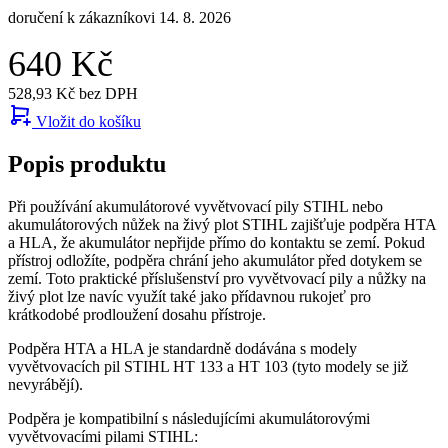
doručení k zákazníkovi 14. 8. 2026
640 Kč
528,93 Kč bez DPH
Vložit do košíku
Popis produktu
Při používání akumulátorové vyvětvovací pily STIHL nebo
akumulátorových nůžek na živý plot STIHL zajišťuje podpěra HTA
a HLA, že akumulátor nepřijde přímo do kontaktu se zemí. Pokud
přístroj odložíte, podpěra chrání jeho akumulátor před dotykem se
zemí. Toto praktické příslušenství pro vyvětvovací pily a nůžky na
živý plot lze navíc využít také jako přídavnou rukojeť pro
krátkodobé prodloužení dosahu přístroje.
Podpěra HTA a HLA je standardně dodávána s modely
vyvětvovacích pil STIHL HT 133 a HT 103 (tyto modely se již
nevyrábějí).
Podpěra je kompatibilní s následujícími akumulátorovými
vyvětvovacími pilami STIHL: