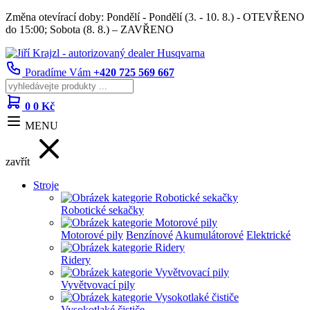
Změna otevírací doby: Pondělí - Pondělí (3. - 10. 8.) - OTEVŘENO
do 15:00; Sobota (8. 8.) – ZAVŘENO
Poradíme Vám
+420 725 569 667
0
0 Kč
MENU
zavřít
Stroje
Robotické sekačky
Motorové pily
Benzínové
Akumulátorové
Elektrické
Ridery
Vyvětvovací pily
Vysokotlaké čističe