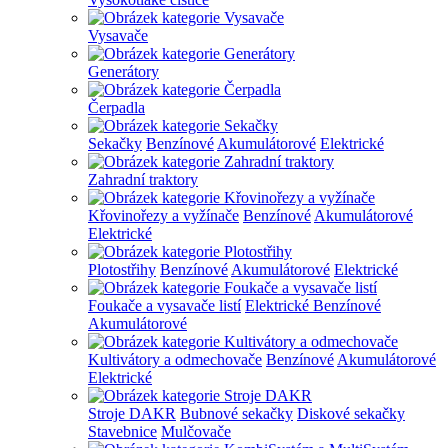
Vysavače
Generátory
Čerpadla
Sekačky
Benzínové
Akumulátorové
Elektrické
Zahradní traktory
Křovinořezy a vyžínače
Benzínové
Akumulátorové
Elektrické
Plotostřihy
Benzínové
Akumulátorové
Elektrické
Foukače a vysavače listí
Elektrické
Benzínové
Akumulátorové
Kultivátory a odmechovače
Benzínové
Akumulátorové
Elektrické
Stroje DAKR
Bubnové sekačky
Diskové sekačky
Stavebnice
Mulčovače