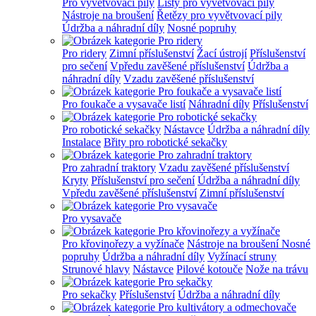
Pro vyvětvovací pily
Lišty pro vyvětvovací pily
Nástroje na broušení
Řetězy pro vyvětvovací pily
Údržba a náhradní díly
Nosné popruhy
Pro ridery
Zimní příslušenství
Žací ústrojí
Příslušenství
pro sečení
Vpředu zavěšené příslušenství
Údržba a
náhradní díly
Vzadu zavěšené příslušenství
Pro foukače a vysavače listí
Náhradní díly
Příslušenství
Pro robotické sekačky
Nástavce
Údržba a náhradní díly
Instalace
Břity pro robotické sekačky
Pro zahradní traktory
Vzadu zavěšené příslušenství
Kryty
Příslušenství pro sečení
Údržba a náhradní díly
Vpředu zavěšené příslušenství
Zimní příslušenství
Pro vysavače
Pro křovinořezy a vyžínače
Nástroje na broušení
Nosné
popruhy
Údržba a náhradní díly
Vyžínací struny
Strunové hlavy
Nástavce
Pilové kotouče
Nože na trávu
Pro sekačky
Příslušenství
Údržba a náhradní díly