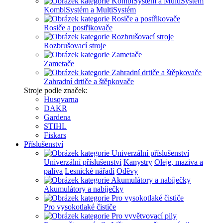
KombiSystém a MultiSystém
Rosiče a postřikovače
Rozbrušovací stroje
Zametače
Zahradní drtiče a štěpkovače
Stroje podle značek:
Husqvarna
DAKR
Gardena
STIHL
Fiskars
Příslušenství
Univerzální příslušenství
Kanystry
Oleje, maziva a
paliva
Lesnické nářadí
Oděvy
Akumulátory a nabíječky
Pro vysokotlaké čističe