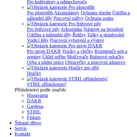
Pro kultivátory a odmechovače
Pro plotostřih
Akumulátory
Ochrana sluchu
Údržba a
náhradní díly
Pracovní oděvy
Ochrana zraku
Pro řetězové pily
Arboristika
Nástroje na broušení
Údržba a náhradní díly
Řetězy
Tašky a skladování
Vodicí lišty
Pracovní vybavení a výstroj
Pro stroje DAKR
Vozíky a vlečky
Rozmetače soli a
zeminy
Úklid sněhu
Mulčovače
Bubnové sekačky
Orba a půdní práce
Obracečky a pracovní nástavce
Hračky
STIHL příslušenství
Příslušenství podle značek:
Husqvarna
DAKR
Gardena
STIHL
Fiskars
Štípané dřevo
Servis
Kontakt