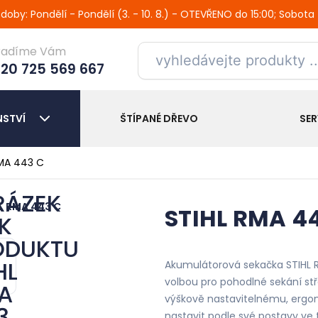
oby: Pondělí - Pondělí (3. - 10. 8.) - OTEVŘENO do 15:00; Sobota
radíme Vám
20 725 569 667
NSTVÍ
ŠTÍPANÉ DŘEVO
SER
RMA 443 C
STIHL RMA 4
Akumulátorová sekačka STIHL 
volbou pro pohodlné sekání stř
výškově nastavitelnému, ergo
nastavit podle své postavy ve