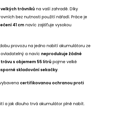
velkých trávníků
na vaší zahradě. Díky
ovních bez nutnosti použití nářadí. Práce je
ečení 41 cm
navíc zajišťuje vysokou
 dobu provozu na jedno nabití akumulátoru ze
no ovladatelný a navíc
neprodukuje žádné
trávu s objemem 55 litrů
pojme velké
úsporné skladování sekačky
.
e vybavena
certifikovanou ochranou proti
tí a jak dlouho trvá akumulátor plně nabít.