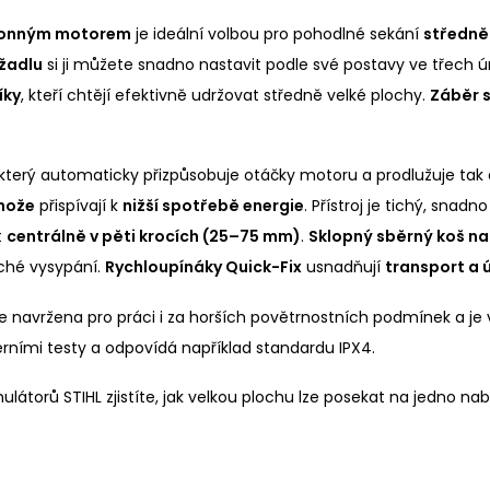
onným motorem
je ideální volbou pro pohodlné sekání
středně 
žadlu
si ji můžete snadno nastavit podle své postavy ve třech úr
íky
, kteří chtějí efektivně udržovat středně velké plochy.
Záběr s
 který automaticky přizpůsobuje otáčky motoru a prodlužuje tak
nože
přispívají k
nižší spotřebě energie
. Přístroj je tichý, snad
t
centrálně v pěti krocích (25–75 mm)
.
Sklopný sběrný koš na 
ché vysypání.
Rychloupínáky Quick-Fix
usnadňují
transport a 
e navržena pro práci i za horších povětrnostních podmínek a j
erními testy a odpovídá například standardu IPX4.
torů STIHL zjistíte, jak velkou plochu lze posekat na jedno nabi