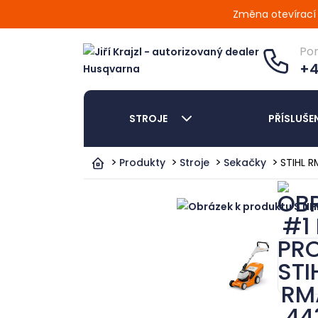
Změna otevírací d
Po
+4
STROJE
PŘÍSLUŠE
Produkty
Stroje
Sekačky
STIHL 