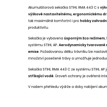
Akumulátorová sekačka STIHL RMA 443 C s
výk
výškově nastavitelnému, ergonomickému dr
tak maximálně komfortní i pro
hobby zahradn
produktivitu.
Sekačka je vybavena
úsporným Eco režimem
,
systému STIHL AP.
Aerodynamicky tvarované 
emise
. Požadovanou délku trávníku lze nastavi
množství posečené trávy a umožňuje jednodu
Sekačka STIHL RMA 443 C ze systému STIHL AP j
stříkající vodě
. Úroveň ochrany je ověřená int
V našem přehledu výdrže a doby nabíjení akumulá