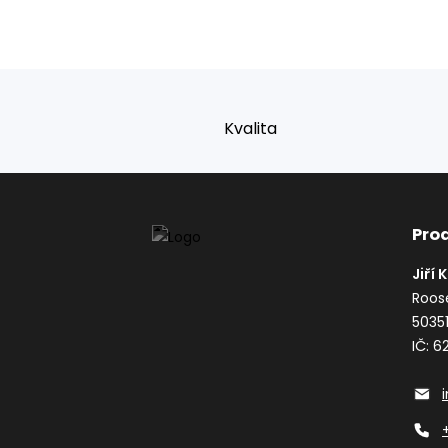
Kvalita
Pro
Jiří 
Roos
5035
IČ: 