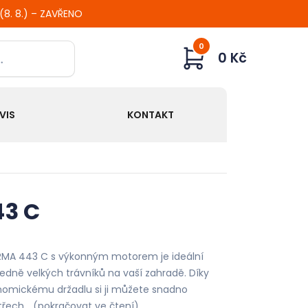
 (8. 8.) – ZAVŘENO
0
0 Kč
VIS
KONTAKT
43 C
RMA 443 C s výkonným motorem je ideální
edně velkých trávníků na vaší zahradě. Díky
nomickému držadlu si ji můžete snadno
 třech…
(pokračovat ve čtení)