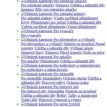
Pro robotické sekačky
Nástavce
Údržba a náhradní díly
Instalace
Břity pro robotické sekačky
Pro zahradní traktory
Vzadu zavěšené příslušenství
Kryty
Příslušenství pro sečení
Údržba a náhradní díly
Vpředu zavěšené příslušenství
Zimní příslušenství
Pro vysavače
Pro křovinořezy a vyžínače
Nástroje na broušení
Nosné
popruhy
Údržba a náhradní díly
Vyžínací struny
Strunové hlavy
Nástavce
Pilové kotouče
Nože na trávu
Pro sekačky
Příslušenství
Údržba a náhradní díly
Pro kultivátory a odmechovače
Pro plotostřih
Akumulátory
Ochrana sluchu
Údržba a
náhradní díly
Pracovní oděvy
Ochrana zraku
Pro řetězové pily
Arboristika
Nástroje na broušení
Údržba a náhradní díly
Řetězy
Tašky a skladování
Vodicí lišty
Pracovní vybavení a výstroj