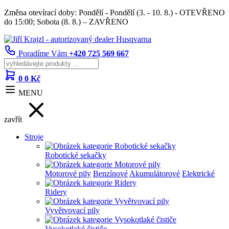
Změna otevírací doby: Pondělí - Pondělí (3. - 10. 8.) - OTEVŘENO
do 15:00; Sobota (8. 8.) – ZAVŘENO
Poradíme Vám
+420 725 569 667
0
0 Kč
MENU
zavřít
Stroje
Robotické sekačky
Motorové pily
Benzínové
Akumulátorové
Elektrické
Ridery
Vyvětvovací pily
Vysokotlaké čističe