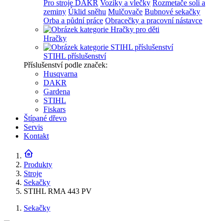
Pro stroje DAKR
Vozíky a vlečky
Rozmetače soli a
zeminy
Úklid sněhu
Mulčovače
Bubnové sekačky
Orba a půdní práce
Obracečky a pracovní nástavce
Hračky
STIHL příslušenství
Příslušenství podle značek:
Husqvarna
DAKR
Gardena
STIHL
Fiskars
Štípané dřevo
Servis
Kontakt
Produkty
Stroje
Sekačky
STIHL RMA 443 PV
Sekačky