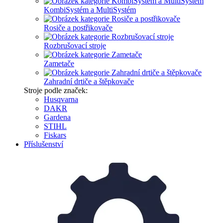
KombiSystém a MultiSystém
Rosiče a postřikovače
Rozbrušovací stroje
Zametače
Zahradní drtiče a štěpkovače
Stroje podle značek:
Husqvarna
DAKR
Gardena
STIHL
Fiskars
Příslušenství