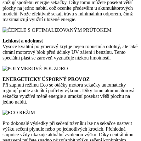
snižují spotřebu energie sekačky. Díky tomu můžete posekat větší
plochy na jedno nabití, což oceníte především u akumulátorových
modelů. Nože efektivně sekají trávu s minimálním odporem, čímž
maximalizují využití uložené energie.
Lehkost a odolnost
Vysoce kvalitní polymerový kryt je nejen robustní a odolný, ale také
chrání motorový blok před účinky UV záření i benzínu. Tento
speciální plast se zároveň vyznačuje nízkou hmotností.
ENERGETICKY ÚSPORNÝ PROVOZ
Při zapnutí režimu Eco se otáčky motoru sekačky automaticky
regulují podle aktuální potřeby výkonu. Díky tomu akumulátorová
sekačka využívá méně energie a umožní posekat větší plochu na
jedno nabití.
Pro dokonalé výsledky při sečení trávníku lze na sekačce nastavit
výšku sečení plynule nebo po jednotlivých krocích. Přehledná
stupnice vždy ukazuje aktuální zvolenou výšku. Díky centrálnímu
nastavení můžete snadno přizpůsobit výšku sečení konkrétním