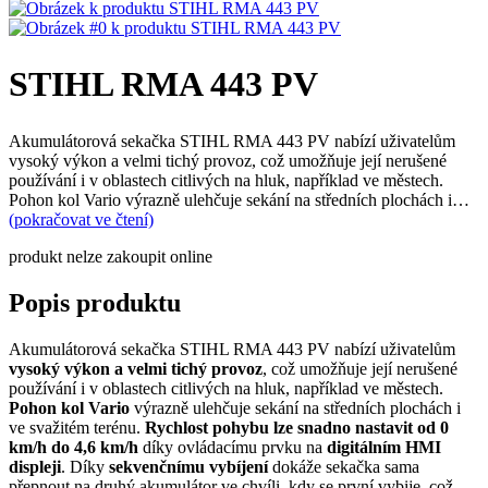
STIHL RMA 443 PV
Akumulátorová sekačka STIHL RMA 443 PV nabízí uživatelům
vysoký výkon a velmi tichý provoz, což umožňuje její nerušené
používání i v oblastech citlivých na hluk, například ve městech.
Pohon kol Vario výrazně ulehčuje sekání na středních plochách i…
(pokračovat ve čtení)
produkt nelze zakoupit online
Popis produktu
Akumulátorová sekačka STIHL RMA 443 PV nabízí uživatelům
vysoký výkon a velmi tichý provoz
, což umožňuje její nerušené
používání i v oblastech citlivých na hluk, například ve městech.
Pohon kol Vario
výrazně ulehčuje sekání na středních plochách i
ve svažitém terénu.
Rychlost pohybu lze snadno nastavit od 0
km/h do 4,6 km/h
díky ovládacímu prvku na
digitálním HMI
displeji
. Díky
sekvenčnímu vybíjení
dokáže sekačka sama
přepnout na druhý akumulátor ve chvíli, kdy se první vybije, což