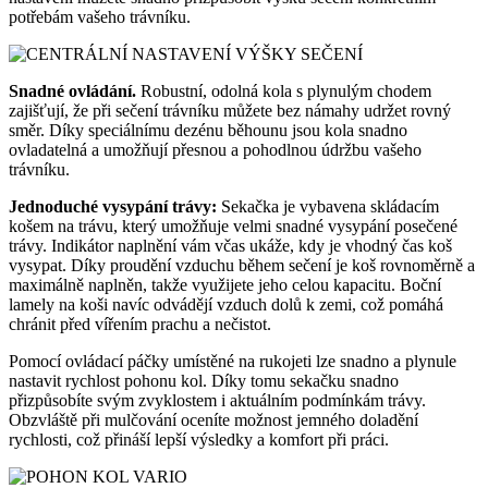
potřebám vašeho trávníku.
Snadné ovládání.
Robustní, odolná kola s plynulým chodem
zajišťují, že při sečení trávníku můžete bez námahy udržet rovný
směr. Díky speciálnímu dezénu běhounu jsou kola snadno
ovladatelná a umožňují přesnou a pohodlnou údržbu vašeho
trávníku.
Jednoduché vysypání trávy:
Sekačka je vybavena skládacím
košem na trávu, který umožňuje velmi snadné vysypání posečené
trávy. Indikátor naplnění vám včas ukáže, kdy je vhodný čas koš
vysypat. Díky proudění vzduchu během sečení je koš rovnoměrně a
maximálně naplněn, takže využijete jeho celou kapacitu. Boční
lamely na koši navíc odvádějí vzduch dolů k zemi, což pomáhá
chránit před vířením prachu a nečistot.
Pomocí ovládací páčky umístěné na rukojeti lze snadno a plynule
nastavit rychlost pohonu kol. Díky tomu sekačku snadno
přizpůsobíte svým zvyklostem i aktuálním podmínkám trávy.
Obzvláště při mulčování oceníte možnost jemného doladění
rychlosti, což přináší lepší výsledky a komfort při práci.