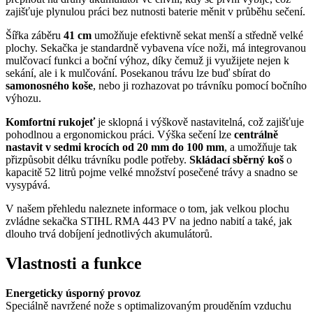
zajišťuje plynulou práci bez nutnosti baterie měnit v průběhu sečení.
Šířka záběru
41 cm
umožňuje efektivně sekat menší a středně velké
plochy. Sekačka je standardně vybavena více noži, má integrovanou
mulčovací funkci a boční výhoz, díky čemuž ji využijete nejen k
sekání, ale i k mulčování. Posekanou trávu lze buď sbírat do
samonosného koše
, nebo ji rozhazovat po trávníku pomocí bočního
výhozu.
Komfortní rukojeť
je sklopná i výškově nastavitelná, což zajišťuje
pohodlnou a ergonomickou práci. Výška sečení lze
centrálně
nastavit v sedmi krocích od 20 mm do 100 mm
, a umožňuje tak
přizpůsobit délku trávníku podle potřeby.
Skládací sběrný koš
o
kapacitě 52 litrů pojme velké množství posečené trávy a snadno se
vysypává.
V našem přehledu naleznete informace o tom, jak velkou plochu
zvládne sekačka STIHL RMA 443 PV na jedno nabití a také, jak
dlouho trvá dobíjení jednotlivých akumulátorů.
Vlastnosti a funkce
Energeticky úsporný provoz
Speciálně navržené nože s optimalizovaným prouděním vzduchu