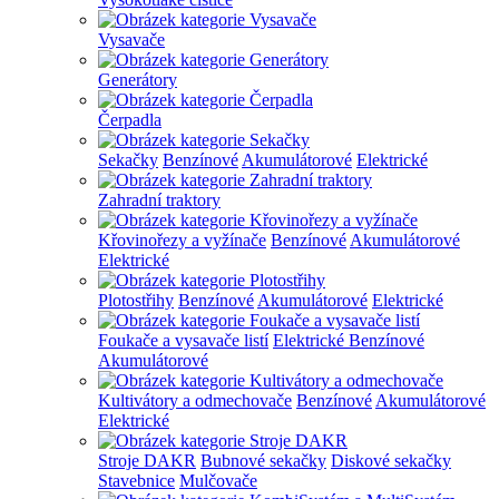
Vysavače
Generátory
Čerpadla
Sekačky
Benzínové
Akumulátorové
Elektrické
Zahradní traktory
Křovinořezy a vyžínače
Benzínové
Akumulátorové
Elektrické
Plotostřihy
Benzínové
Akumulátorové
Elektrické
Foukače a vysavače listí
Elektrické
Benzínové
Akumulátorové
Kultivátory a odmechovače
Benzínové
Akumulátorové
Elektrické
Stroje DAKR
Bubnové sekačky
Diskové sekačky
Stavebnice
Mulčovače