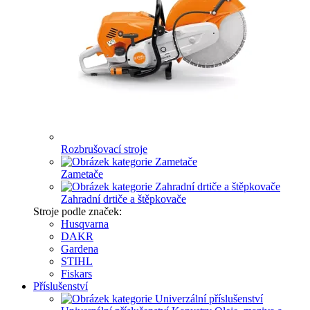
Rozbrušovací stroje
Zametače
Zahradní drtiče a štěpkovače
Stroje podle značek:
Husqvarna
DAKR
Gardena
STIHL
Fiskars
Příslušenství