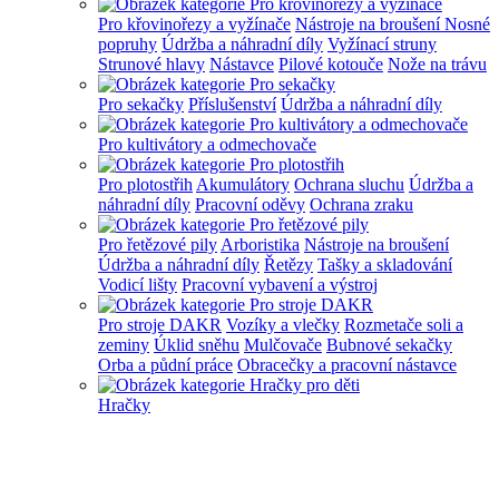
Pro křovinořezy a vyžínače
Nástroje na broušení
Nosné
popruhy
Údržba a náhradní díly
Vyžínací struny
Strunové hlavy
Nástavce
Pilové kotouče
Nože na trávu
Pro sekačky
Příslušenství
Údržba a náhradní díly
Pro kultivátory a odmechovače
Pro plotostřih
Akumulátory
Ochrana sluchu
Údržba a
náhradní díly
Pracovní oděvy
Ochrana zraku
Pro řetězové pily
Arboristika
Nástroje na broušení
Údržba a náhradní díly
Řetězy
Tašky a skladování
Vodicí lišty
Pracovní vybavení a výstroj
Pro stroje DAKR
Vozíky a vlečky
Rozmetače soli a
zeminy
Úklid sněhu
Mulčovače
Bubnové sekačky
Orba a půdní práce
Obracečky a pracovní nástavce
Hračky