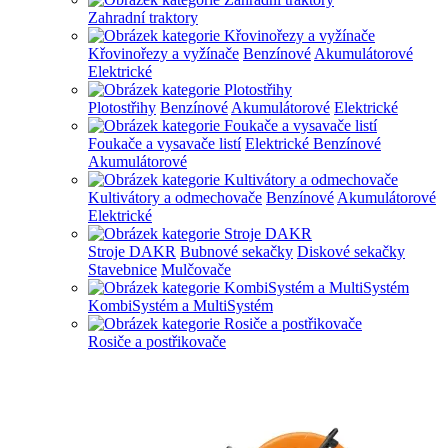
Zahradní traktory
Křovinořezy a vyžínače
Benzínové
Akumulátorové
Elektrické
Plotostřihy
Benzínové
Akumulátorové
Elektrické
Foukače a vysavače listí
Elektrické
Benzínové
Akumulátorové
Kultivátory a odmechovače
Benzínové
Akumulátorové
Elektrické
Stroje DAKR
Bubnové sekačky
Diskové sekačky
Stavebnice
Mulčovače
KombiSystém a MultiSystém
Rosiče a postřikovače