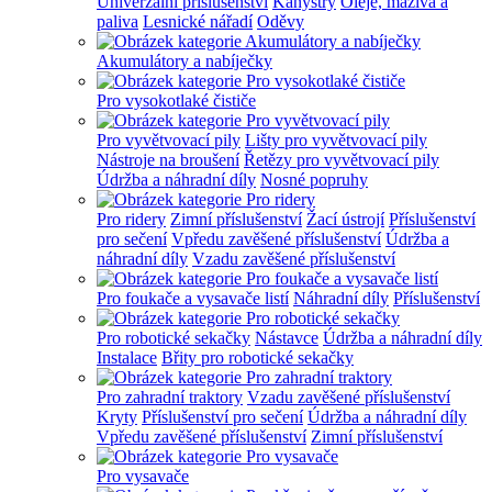
Univerzální příslušenství
Kanystry
Oleje, maziva a
paliva
Lesnické nářadí
Oděvy
Akumulátory a nabíječky
Pro vysokotlaké čističe
Pro vyvětvovací pily
Lišty pro vyvětvovací pily
Nástroje na broušení
Řetězy pro vyvětvovací pily
Údržba a náhradní díly
Nosné popruhy
Pro ridery
Zimní příslušenství
Žací ústrojí
Příslušenství
pro sečení
Vpředu zavěšené příslušenství
Údržba a
náhradní díly
Vzadu zavěšené příslušenství
Pro foukače a vysavače listí
Náhradní díly
Příslušenství
Pro robotické sekačky
Nástavce
Údržba a náhradní díly
Instalace
Břity pro robotické sekačky
Pro zahradní traktory
Vzadu zavěšené příslušenství
Kryty
Příslušenství pro sečení
Údržba a náhradní díly
Vpředu zavěšené příslušenství
Zimní příslušenství
Pro vysavače