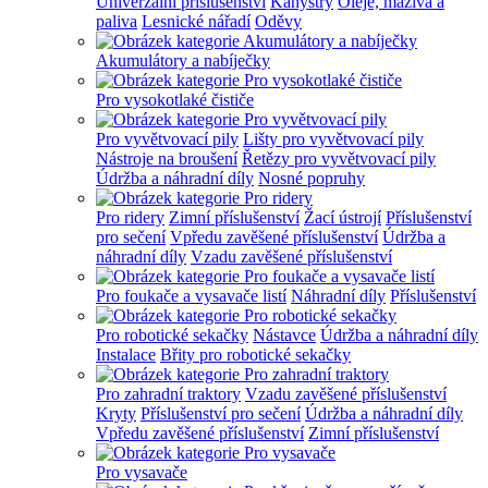
Univerzální příslušenství
Kanystry
Oleje, maziva a
paliva
Lesnické nářadí
Oděvy
Akumulátory a nabíječky
Pro vysokotlaké čističe
Pro vyvětvovací pily
Lišty pro vyvětvovací pily
Nástroje na broušení
Řetězy pro vyvětvovací pily
Údržba a náhradní díly
Nosné popruhy
Pro ridery
Zimní příslušenství
Žací ústrojí
Příslušenství
pro sečení
Vpředu zavěšené příslušenství
Údržba a
náhradní díly
Vzadu zavěšené příslušenství
Pro foukače a vysavače listí
Náhradní díly
Příslušenství
Pro robotické sekačky
Nástavce
Údržba a náhradní díly
Instalace
Břity pro robotické sekačky
Pro zahradní traktory
Vzadu zavěšené příslušenství
Kryty
Příslušenství pro sečení
Údržba a náhradní díly
Vpředu zavěšené příslušenství
Zimní příslušenství
Pro vysavače