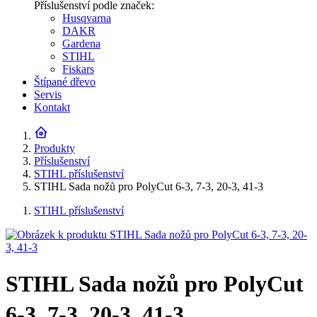
Příslušenství podle značek:
Husqvarna
DAKR
Gardena
STIHL
Fiskars
Štípané dřevo
Servis
Kontakt
Produkty
Příslušenství
STIHL příslušenství
STIHL Sada nožů pro PolyCut 6-3, 7-3, 20-3, 41-3
STIHL příslušenství
STIHL Sada nožů pro PolyCut
6-3, 7-3, 20-3, 41-3