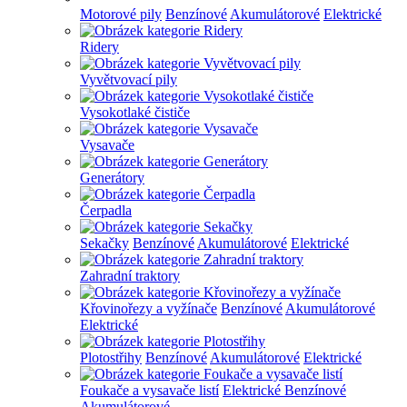
Motorové pily
Benzínové
Akumulátorové
Elektrické
Ridery
Vyvětvovací pily
Vysokotlaké čističe
Vysavače
Generátory
Čerpadla
Sekačky
Benzínové
Akumulátorové
Elektrické
Zahradní traktory
Křovinořezy a vyžínače
Benzínové
Akumulátorové
Elektrické
Plotostřihy
Benzínové
Akumulátorové
Elektrické
Foukače a vysavače listí
Elektrické
Benzínové
Akumulátorové