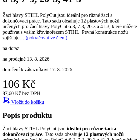
Žací hlavy STIHL PolyCut jsou ideální pro různé žací a
dokončovací práce. Tato sada obsahuje 12 plastových nožů
určených pro žací hlavy PolyCut 6-3, 7-3, 20-3 a 41-3, které můžete
používat s vaším křovinořezem STIHL. Pevná konstrukce nožů
zajišťuje…
(pokračovat ve čtení)
na dotaz
na prodejně 13. 8. 2026
doručení k zákazníkovi 17. 8. 2026
106 Kč
87,60 Kč bez DPH
Vložit do košíku
Popis produktu
Žací hlavy STIHL PolyCut jsou
ideální pro různé žací a
dokončovací práce
. Tato sada obsahuje
12 plastových nožů
určených pro žací hlavy PolyCut 6-3, 7-3, 20-3 a 41-3, které můžete