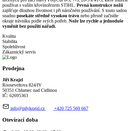
používat s vaším křovinořezem STIHL.
Pevná konstrukce nožů
zajišťuje dlouhou životnost i při náročném používání. S touto sadou
snadno
posekáte středně vysokou trávu
nebo přesně začistíte
okraje trávníku podle svých potřeb.
Nože lze rychle a jednoduše
vyměnit bez použití nářadí
.
Kvalita
Stabilita
Spolehlivost
Zákaznický servis
Prodejna
Jiří Krajzl
Rooseveltova 824/IV
50351 Chlumec nad Cidlinou
IČ: 62695363
info@pilykrajzl.cz
+420 725 569 667
Otevírací doba