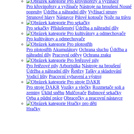
Pro křovinořezy a vyžínače
Nástroje na broušení
Nosné
popruhy
Údržba a náhradní díly
Vyžínací struny
Strunové hlavy
Nástavce
Pilové kotouče
Nože na trávu
Pro sekačky
Příslušenství
Údržba a náhradní díly
Pro kultivátory a odmechovače
Pro plotostřih
Akumulátory
Ochrana sluchu
Údržba a
náhradní díly
Pracovní oděvy
Ochrana zraku
Pro řetězové pily
Arboristika
Nástroje na broušení
Údržba a náhradní díly
Řetězy
Tašky a skladování
Vodicí lišty
Pracovní vybavení a výstroj
Pro stroje DAKR
Vozíky a vlečky
Rozmetače soli a
zeminy
Úklid sněhu
Mulčovače
Bubnové sekačky
Orba a půdní práce
Obracečky a pracovní nástavce
Hračky