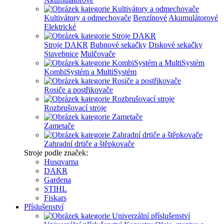
Kultivátory a odmechovače
Benzínové
Akumulátorové
Elektrické
Stroje DAKR
Bubnové sekačky
Diskové sekačky
Stavebnice
Mulčovače
KombiSystém a MultiSystém
Rosiče a postřikovače
Rozbrušovací stroje
Zametače
Zahradní drtiče a štěpkovače
Stroje podle značek:
Husqvarna
DAKR
Gardena
STIHL
Fiskars
Příslušenství