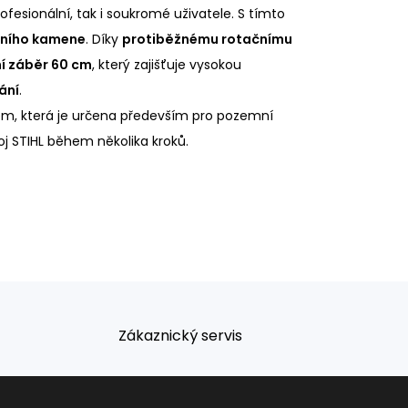
rofesionální, tak i soukromé uživatele. S tímto
dního kamene
. Díky
protiběžnému rotačnímu
í záběr 60 cm
, který zajišťuje vysokou
ání
.
em, která je určena především pro pozemní
oj STIHL během několika kroků.
Zákaznický servis