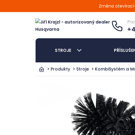
Změna otevírací d
Po
+4
STROJE
PŘÍSLUŠE
Produkty
Stroje
KombiSystém a Mu