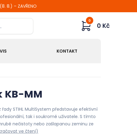
 (8. 8.) – ZAVŘENO
0
0 Kč
VIS
KONTAKT
ák KB-MM
 řady STIHL MultiSystem představuje efektivní
rofesionální, tak i soukromé uživatele. S tímto
 hrubé nečistoty nebo zašlapanou zeminu ze
kračovat ve čtení)