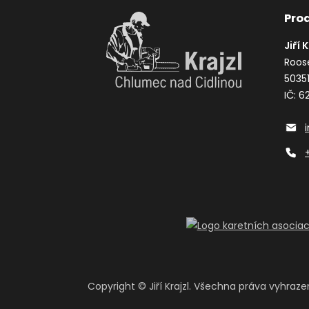
Pro
Jiří 
Roos
5035
IČ: 
Copyright ©
Jiří Krajzl. Všechna práva vyhraz