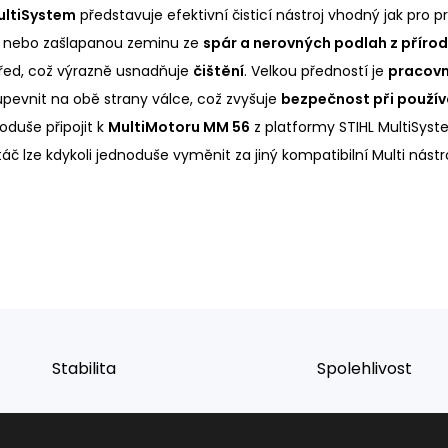
ultiSystem
představuje efektivní čisticí nástroj vhodný jak pro p
nebo zašlapanou zeminu ze
spár a nerovných podlah z příro
řed, což výrazně usnadňuje
čištění
. Velkou předností je
pracovn
upevnit na obě strany válce, což zvyšuje
bezpečnost při použív
oduše připojit k
MultiMotoru MM 56
z platformy STIHL MultiSyst
áč lze kdykoli jednoduše vyměnit za jiný kompatibilní Multi nástr
Stabilita
Spolehlivost