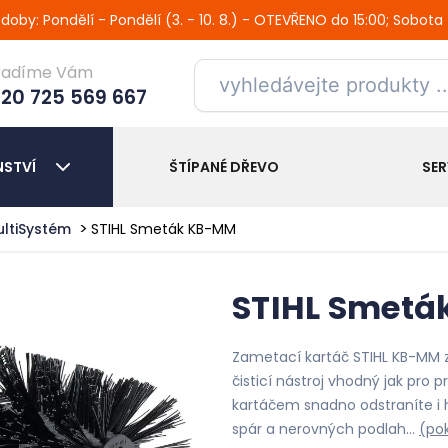
oby: Pondělí - Pondělí (3. - 10. 8.) - OTEVŘENO do 15:00; Sobota
radíme Vám
20 725 569 667
NSTVÍ
ŠTÍPANÉ DŘEVO
SER
ltiSystém
STIHL Smeták KB-MM
STIHL Smet
Zametací kartáč STIHL KB-MM z
čisticí nástroj vhodný jak pro p
kartáčem snadno odstraníte i
spár a nerovných podlah…
(po