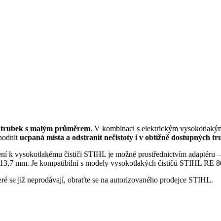
í trubek s malým průměrem
. V kombinaci s elektrickým vysokotlakým
hodnit
ucpaná místa a odstranit nečistoty i v obtížně dostupných t
jení k vysokotlakému čističi STIHL je možné prostřednictvím adaptér
je 13,7 mm. Je kompatibilní s modely vysokotlakých čističů STIHL RE
které se již neprodávají, obraťte se na autorizovaného prodejce STIHL.