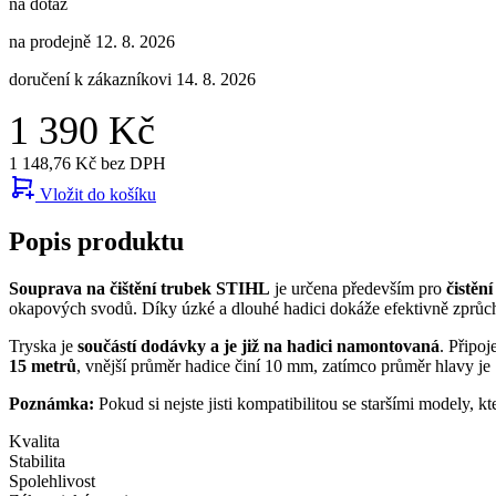
na dotaz
na prodejně 12. 8. 2026
doručení k zákazníkovi 14. 8. 2026
1 390 Kč
1 148,76 Kč bez DPH
Vložit do košíku
Popis produktu
Souprava na čištění trubek STIHL
je určena především pro
čistěn
okapových svodů. Díky úzké a dlouhé hadici dokáže efektivně zprůc
Tryska je
součástí dodávky a je již na hadici namontovaná
. Připo
15 metrů
, vnější průměr hadice činí 10 mm, zatímco průměr hlavy 
Poznámka:
Pokud si nejste jisti kompatibilitou se staršími modely, 
Kvalita
Stabilita
Spolehlivost