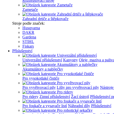
Rozbrušovací stroje
Zametače
Zahradní drtiče a štěpkovače
Stroje podle značek:
Husqvarna
DAKR
Gardena
STIHL
Fiskars
Příslušenství
Univerzální příslušenství
Kanystry
Oleje, maziva a paliv
Akumulátory a nabíječky
Pro vysokotlaké čističe
Pro vyvětvovací pily
Lišty pro vyvětvovací pily
Nástroje
Pro ridery
Zimní příslušenství
Žací ústrojí
Příslušenství p
Pro foukače a vysavače listí
Náhradní díly
Příslušenství