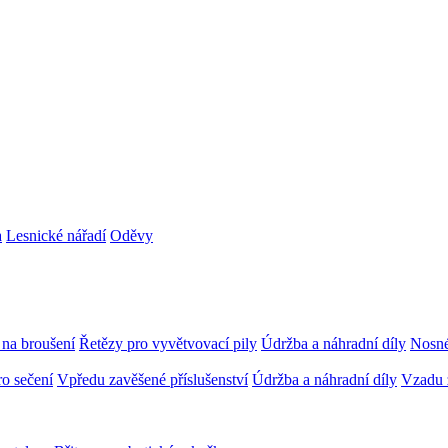
a
Lesnické nářadí
Oděvy
 na broušení
Řetězy pro vyvětvovací pily
Údržba a náhradní díly
Nosné
ro sečení
Vpředu zavěšené příslušenství
Údržba a náhradní díly
Vzadu z