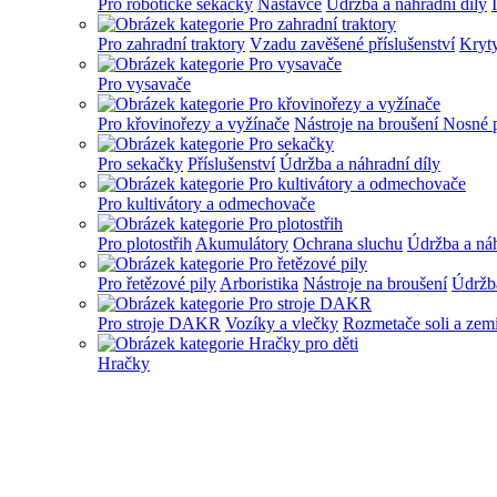
Pro robotické sekačky
Nástavce
Údržba a náhradní díly
Pro zahradní traktory
Vzadu zavěšené příslušenství
Kryt
Pro vysavače
Pro křovinořezy a vyžínače
Nástroje na broušení
Nosné 
Pro sekačky
Příslušenství
Údržba a náhradní díly
Pro kultivátory a odmechovače
Pro plotostřih
Akumulátory
Ochrana sluchu
Údržba a náh
Pro řetězové pily
Arboristika
Nástroje na broušení
Údržba
Pro stroje DAKR
Vozíky a vlečky
Rozmetače soli a zem
Hračky