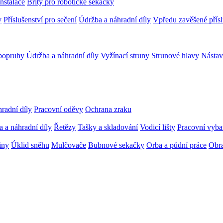
Instalace
Břity pro robotické sekačky
y
Příslušenství pro sečení
Údržba a náhradní díly
Vpředu zavěšené přísl
popruhy
Údržba a náhradní díly
Vyžínací struny
Strunové hlavy
Nástav
radní díly
Pracovní oděvy
Ochrana zraku
 a náhradní díly
Řetězy
Tašky a skladování
Vodicí lišty
Pracovní vybav
iny
Úklid sněhu
Mulčovače
Bubnové sekačky
Orba a půdní práce
Obra