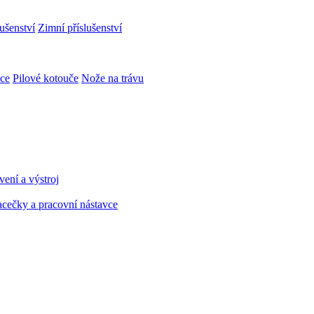
ušenství
Zimní příslušenství
ce
Pilové kotouče
Nože na trávu
ení a výstroj
cečky a pracovní nástavce