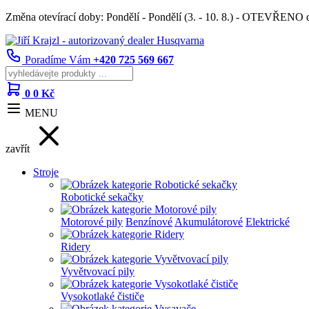
Změna otevírací doby: Pondělí - Pondělí (3. - 10. 8.) - OTEVŘENO
Poradíme Vám
+420 725 569 667
0
0 Kč
MENU
zavřít
Stroje
Robotické sekačky
Motorové pily
Benzínové
Akumulátorové
Elektrické
Ridery
Vyvětvovací pily
Vysokotlaké čističe