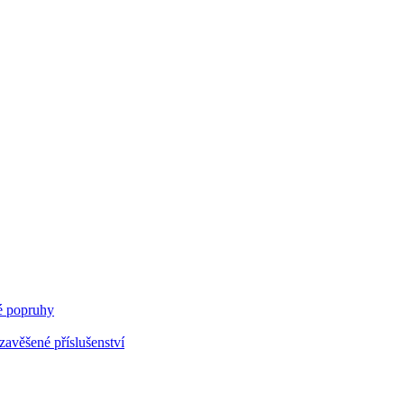
 popruhy
avěšené příslušenství