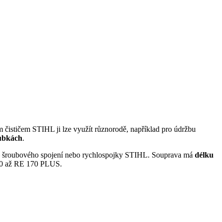
 čističem STIHL ji lze využít různorodě, například pro údržbu
rubkách
.
u – šroubového spojení nebo rychlospojky STIHL. Souprava má
délku
 80 až RE 170 PLUS.