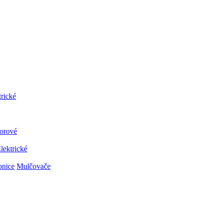
trické
orové
lektrické
bnice
Mulčovače