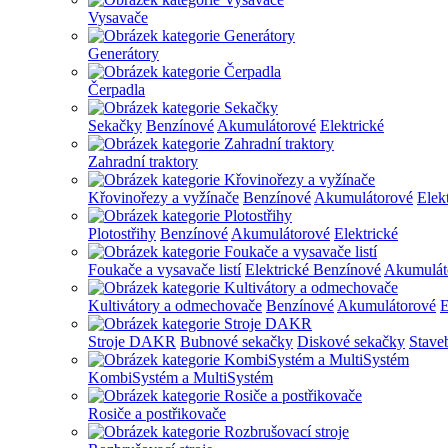
Vysavače
Generátory
Čerpadla
Sekačky
Benzínové
Akumulátorové
Elektrické
Zahradní traktory
Křovinořezy a vyžínače
Benzínové
Akumulátorové
Elek
Plotostřihy
Benzínové
Akumulátorové
Elektrické
Foukače a vysavače listí
Elektrické
Benzínové
Akumulát
Kultivátory a odmechovače
Benzínové
Akumulátorové
E
Stroje DAKR
Bubnové sekačky
Diskové sekačky
Stave
KombiSystém a MultiSystém
Rosiče a postřikovače