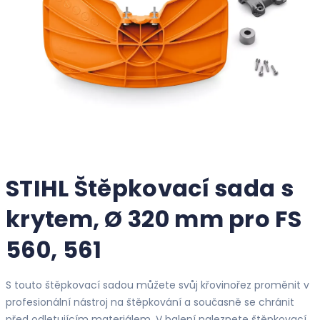
STIHL Štěpkovací sada s
krytem, Ø 320 mm pro FS
560, 561
S touto štěpkovací sadou můžete svůj křovinořez proměnit v
profesionální nástroj na štěpkování a současně se chránit
před odletujícím materiálem. V balení naleznete štěpkovací