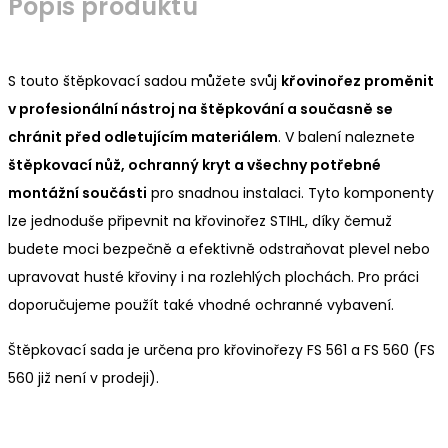
Popis produktu
S touto štěpkovací sadou můžete svůj
křovinořez proměnit
v profesionální nástroj na štěpkování a současně se
chránit před odletujícím materiálem
. V balení naleznete
štěpkovací nůž, ochranný kryt a všechny potřebné
montážní součásti
pro snadnou instalaci. Tyto komponenty
lze jednoduše připevnit na křovinořez STIHL, díky čemuž
budete moci bezpečně a efektivně odstraňovat plevel nebo
upravovat husté křoviny i na rozlehlých plochách. Pro práci
doporučujeme použít také vhodné ochranné vybavení.
Štěpkovací sada je určena pro křovinořezy FS 561 a FS 560 (FS
560 již není v prodeji).