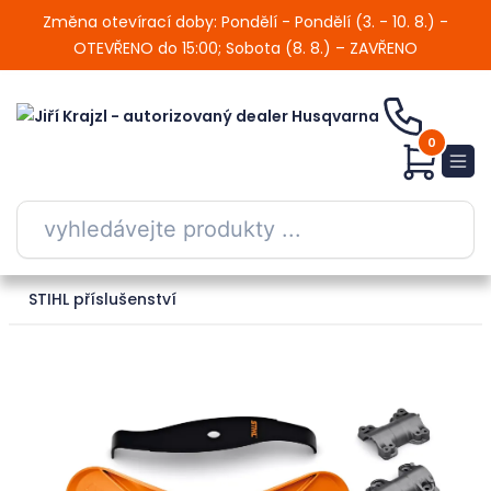
Změna otevírací doby: Pondělí - Pondělí (3. - 10. 8.) -
OTEVŘENO do 15:00; Sobota (8. 8.) – ZAVŘENO
0
STIHL příslušenství